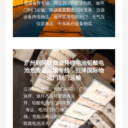
仪器迪拜专线、阿联酋DDP双清包税、迪拜
门到门运输、南沙港直航杰贝阿里港、仪器
设备跨境物流、迪拜双清包税到门、无气压
仪器海运、中东医疗设备物流
广州到阿联酋迪拜锂电池铅酸电
池危险品运输专线，云泽国际物
流门到门运输
云泽国际物流、YUNCARGO、广州南沙海运
迪拜、迪拜杰贝阿里港海运、锂电池海运迪
拜、铅酸电池出口阿联酋、储能电池危险品
海运、电池门到门物流、迪拜双清包税专
线、危险品海运拼箱、MSDS 运输鉴定、阿
联酋电池清关、中东国际物流、广州代收货