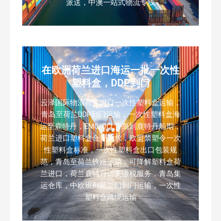
派送，中澳一站式物流专线
在欧洲荷兰进口海运一批一次性
塑料盒，DDP到门
云泽国际物流荷兰进口一次性塑料盒运输，
青岛至荷兰DDP到门运输，一次性塑料盒海
运至鹿特丹，EMC/OCL青岛到鹿特丹船期，
荷兰进口塑料盒合规要求，欧盟禁塑令一次
性塑料盒标准，一次性塑料盒出口包装规
范，青岛至荷兰铁路运输，可降解塑料盒荷
兰进口，荷兰鹿特丹清关缴税服务，青岛集
运仓库，中欧班列荷兰门到门运输，一次性
塑料盒跨境运输