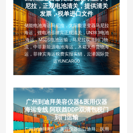
尼拉，正规电池清关，提供清关
发票，税单进口文件
储能电池海运马尼拉，太阳能逆变器马尼拉
海运，锂电池菲律宾正规清关，UN38.3电池
海运，MSDS电池运输，马尼拉双清到门物
流，中菲新能源电池海运，木箱大件货物海
运，菲律宾海运税费实报实销，云泽国际货
运YUNCARGO
广州到迪拜美容仪器&医用仪器
海运专线 阿联酋DDP双清包税门
到门运输
广州到迪拜海运、美容仪器出口迪拜、医用