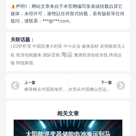
声明1：网站文章来自于本官网编写发表或转载自其它
媒体，未经许可，谢绝以任何形式转载，若有版权等任何
疑问，请联系：***@***.com。
关联话题：
LED护栏管
中国至澳大利亚
中小企业
健身器材
农用植保无人
海运
机
双清包税服务
国际贸易
澳洲双清包税专线
跨境运
输
阿德莱德
Prev
Ne
上一篇
下一篇
棒球棒从中国珠海空运到雅西国际机场三字代码IAS
水管从中国佛山空运到雷焦卡拉布里亚机场三字代码REG
相关文章
太阳能逆变器储能电池海运到马