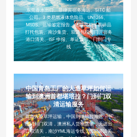
东莞香水出口、菲律宾宿务海运、SITC 船
公司、3 类易燃液体危险品、UN1266、
MSDS、运输鉴定报告、危险品柜、易碎品
打托包装、南沙集货、双清包税到门、宿务
港口清关、ISF 申报、单证预审、门到门专
线
中国青岛工厂的人造草坪如何运
输到澳洲首都堪培拉？门到门双
清运输服务
青岛人造草坪运输，中国到堪培拉海运，中
澳门到门双清，澳洲私人货物运输，无进出
口权清关，南沙YML海运专线，悉尼港清关