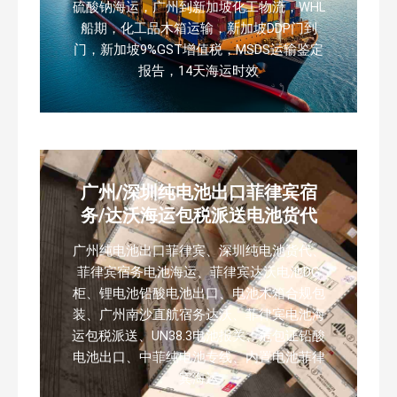
硫酸钠海运，广州到新加坡化工物流，WHL
船期，化工品木箱运输，新加坡DDP门到
门，新加坡9%GST增值税，MSDS运输鉴定
报告，14天海运时效
广州/深圳纯电池出口菲律宾宿
务/达沃海运包税派送电池货代
广州纯电池出口菲律宾、深圳纯电池货代、
菲律宾宿务电池海运、菲律宾达沃电池DG
柜、锂电池铅酸电池出口、电池木箱合规包
装、广州南沙直航宿务达沃、菲律宾电池海
运包税派送、UN38.3电池报关、危包证铅酸
电池出口、中菲纯电池专线、内置电池菲律
宾海运