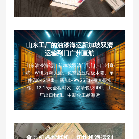
装柜报关
山东工厂的油漆海运新加坡双清
运输到门广州直航
山东油漆海运、新加坡双清门到门、广州直
航、WHL万海大船、免熏蒸压缩板木箱、单
件700KG限重、新加坡9%GST税费实报实
销、12-15天全程时效、双清包税DDP、工
厂出口物流、中新化工品海运
食品机器搅拌机，切块机海运到