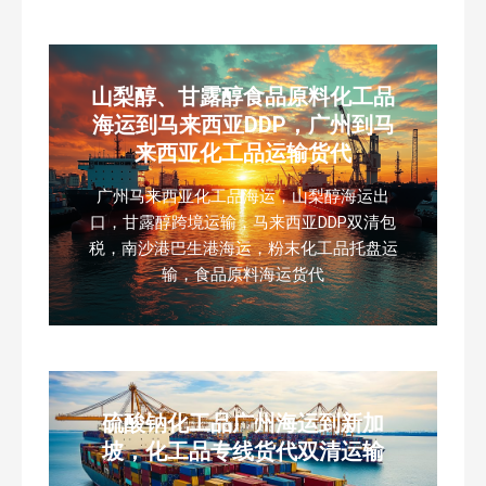
山梨醇、甘露醇食品原料化工品
海运到马来西亚DDP，广州到马
来西亚化工品运输货代
广州马来西亚化工品海运，山梨醇海运出
口，甘露醇跨境运输，马来西亚DDP双清包
税，南沙港巴生港海运，粉末化工品托盘运
输，食品原料海运货代
硫酸钠化工品广州海运到新加
坡，化工品专线货代双清运输