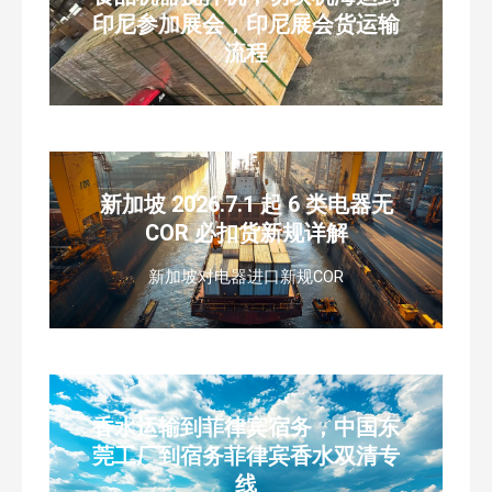
印尼参加展会，印尼展会货运输
流程
新加坡 2026.7.1 起 6 类电器无
COR 必扣货新规详解
新加坡对电器进口新规COR
香水运输到菲律宾宿务，中国东
莞工厂到宿务菲律宾香水双清专
线