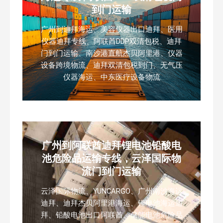
到门运输
广州到迪拜海运、美容仪器出口迪拜、医用
仪器迪拜专线、阿联酋DDP双清包税、迪拜
门到门运输、南沙港直航杰贝阿里港、仪器
设备跨境物流、迪拜双清包税到门、无气压
仪器海运、中东医疗设备物流
广州到阿联酋迪拜锂电池铅酸电
池危险品运输专线，云泽国际物
流门到门运输
云泽国际物流、YUNCARGO、广州南沙海运
迪拜、迪拜杰贝阿里港海运、锂电池海运迪
拜、铅酸电池出口阿联酋、储能电池危险品