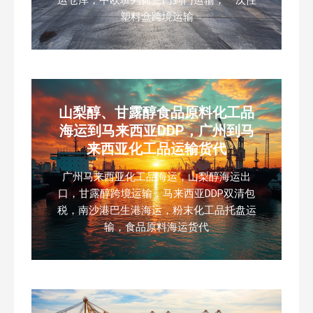
运仓库，中欧班列荷兰门到门运输，一次性
塑料盒跨境运输
山梨醇、甘露醇食品原料化工品
海运到马来西亚DDP，广州到马
来西亚化工品运输货代
广州马来西亚化工品海运，山梨醇海运出
口，甘露醇跨境运输，马来西亚DDP双清包
税，南沙港巴生港海运，粉末化工品托盘运
输，食品原料海运货代