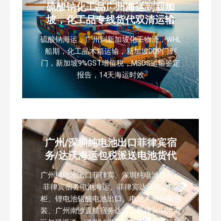
硫酸钠化工品广州海运到新加
坡，化工品专线货代双清运输
硫酸钠海运，广州到新加坡化工物流，WHL
船期，化工品木箱运输，新加坡DDP门到
门，新加坡9%GST增值税，MSDS运输鉴定
报告，14天海运时效
广州/深圳纯电池出口菲律宾宿
务/达沃海运包税派送电池货代
广州纯电池出口菲律宾、深圳纯电池货代、
菲律宾宿务电池海运、菲律宾达沃电池DG
柜、锂电池铅酸电池出口、电池木箱合规包
装、广州南沙直航宿务达沃、菲律宾电池海