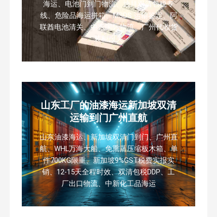
海运、电池门到门物流、迪拜双清包税专
线、危险品海运拼箱、MSDS 运输鉴定、阿
联酋电池清关、中东国际物流、广州代收货
装柜报关
山东工厂的油漆海运新加坡双清
运输到门广州直航
山东油漆海运、新加坡双清门到门、广州直
航、WHL万海大船、免熏蒸压缩板木箱、单
件700KG限重、新加坡9%GST税费实报实
销、12-15天全程时效、双清包税DDP、工
厂出口物流、中新化工品海运