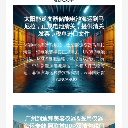
太阳能逆变器储能电池海运到马
尼拉，正规电池清关，提供清关
发票，税单进口文件
储能电池海运马尼拉，太阳能逆变器马尼拉
海运，锂电池菲律宾正规清关，UN38.3电池
海运，MSDS电池运输，马尼拉双清到门物
流，中菲新能源电池海运，木箱大件货物海
运，菲律宾海运税费实报实销，云泽国际货
运YUNCARGO
广州到迪拜美容仪器&医用仪器
海运专线 阿联酋DDP双清包税门