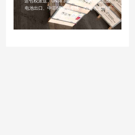
运包税派送、UN38.3电池报关、危包证铅酸
电池出口、中菲纯电池专线、内置电池菲律
宾海运