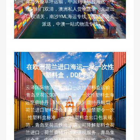
青岛人造草坪运输，中国到堪培拉海运，中
澳门到门双清，澳洲私人货物运输，无进出
口权清关，南沙YML海运专线，悉尼港清关
派送，中澳一站式物流专线
在欧洲荷兰进口海运一批一次性
塑料盒，DDP到门
云泽国际物流荷兰进口一次性塑料盒运输，
青岛至荷兰DDP到门运输，一次性塑料盒海
运至鹿特丹，EMC/OCL青岛到鹿特丹船期，
荷兰进口塑料盒合规要求，欧盟禁塑令一次
性塑料盒标准，一次性塑料盒出口包装规
范，青岛至荷兰铁路运输，可降解塑料盒荷
兰进口，荷兰鹿特丹清关缴税服务，青岛集