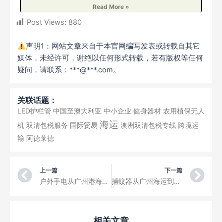
Read More »
Post Views:
880
声明1：网站文章来自于本官网编写发表或转载自其它
媒体，未经许可，谢绝以任何形式转载，若有版权等任何
疑问，请联系：***@***.com。
关联话题：
LED护栏管
中国至澳大利亚
中小企业
健身器材
农用植保无人
海运
机
双清包税服务
国际贸易
澳洲双清包税专线
跨境运
输
阿德莱德
Prev
Ne
上一篇
下一篇
户外手电从广州港海运到肯尼亚Mombasa蒙巴萨，非洲拼箱港到港运输CIF
捕蚊器从广州海运到尼日利亚Lagos拉各斯，散货拼箱港到港海运CIF
相关文章