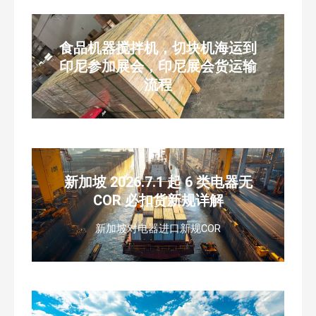
食品机器搅拌机，切块机海运到
印尼参加展会，印尼展会货运输
流程
新加坡 2026.7.1 起 6 类电器无
COR 必扣货新规详解
新加坡对电器进口新规COR