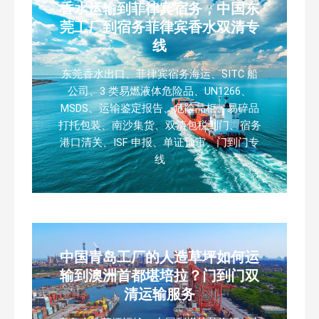
香水运输到菲律宾宿务，中国东
莞工厂到宿务菲律宾香水双清专
线
东莞香水出口、菲律宾宿务海运、SITC 船
公司、3 类易燃液体危险品、UN1266、
MSDS、运输鉴定报告、危险品柜、易碎品
打托包装、南沙集货、双清包税到门、宿务
港口清关、ISF 申报、单证预审、门到门专
线
中国青岛工厂的人造草坪如何运
输到澳洲首都堪培拉？门到门双
清运输服务