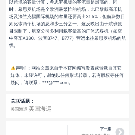
以跨境的客量计算，希思罗机场的客流量是最高的。同
时，希思罗机场是全欧洲最繁忙的机场，比巴黎戴高乐机
场及法兰克福国际机场的客量还要高出31.5%，但航班数目
则比该两个机场的总和少三分之一。这反映出由于航班数
目限制下，航空公司多利用载客量高的广体式客机（如空
中客车A380、波音B747、B777）营运来往希思罗机场的航
线。
声明1：网站文章来自于本官网编写发表或转载自其它
媒体，未经许可，谢绝以任何形式转载，若有版权等任何
疑问，请联系：***@***.com。
关联话题：
英国海运
美国海运
Ne
下一篇