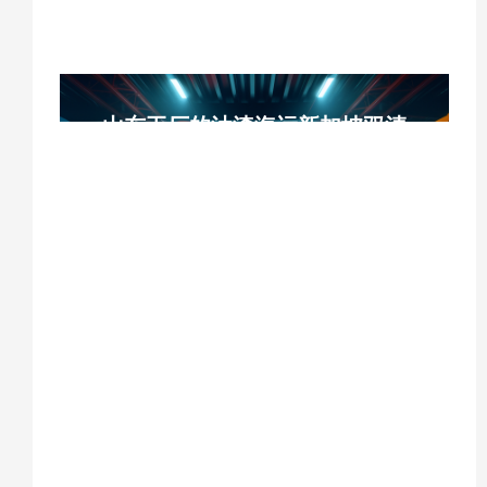
山东工厂的油漆海运新加坡双清
运输到门广州直航
山东油漆海运、新加坡双清门到门、广州直
航、WHL万海大船、免熏蒸压缩板木箱、单
件700KG限重、新加坡9%GST税费实报实
销、12-15天全程时效、双清包税DDP、工
厂出口物流、中新化工品海运
食品机器搅拌机，切块机海运到
印尼参加展会，印尼展会货运输