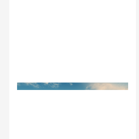
发票，税单进口文件
储能电池海运马尼拉，太阳能逆变器马尼拉
海运，锂电池菲律宾正规清关，UN38.3电
池海运，MSDS电池运输，马尼拉双清到门
物流，中菲新能源电池海运，木箱大件货物
海运，菲律宾海运税费实报实销，云泽国际
货运YUNCARGO
广州到迪拜美容仪器&医用仪器
海运专线 阿联酋DDP双清包税门
到门运输
广州到迪拜海运、美容仪器出口迪拜、医用
仪器迪拜专线、阿联酋DDP双清包税、迪拜