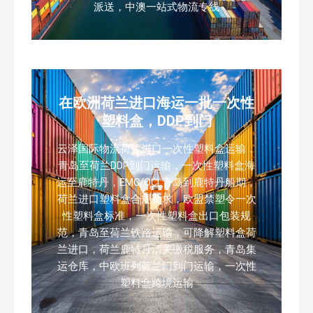
派送，中澳一站式物流专线
在欧洲荷兰进口海运一批一次性
塑料盒，DDP到门
云泽国际物流荷兰进口一次性塑料盒运输，
青岛至荷兰DDP到门运输，一次性塑料盒海
运至鹿特丹，EMC/OCL青岛到鹿特丹船期，
荷兰进口塑料盒合规要求，欧盟禁塑令一次
性塑料盒标准，一次性塑料盒出口包装规
范，青岛至荷兰铁路运输，可降解塑料盒荷
兰进口，荷兰鹿特丹清关缴税服务，青岛集
运仓库，中欧班列荷兰门到门运输，一次性
塑料盒跨境运输