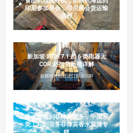
食品机器搅拌机，切块机海运到
印尼参加展会，印尼展会货运输
流程
新加坡 2026.7.1 起 6 类电器无
COR 必扣货新规详解
新加坡对电器进口新规COR
香水运输到菲律宾宿务，中国东
莞工厂到宿务菲律宾香水双清专
线