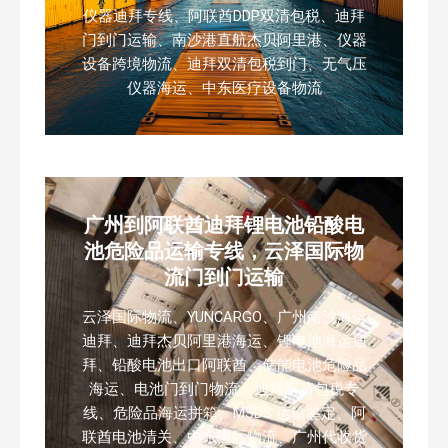
仪器迪拜专线、阿联酋DDP双清包税、迪拜
门到门运输、南沙港直航杰贝阿里港、仪器
设备跨境物流、迪拜双清包税到门、无气压
仪器海运、中东医疗设备物流
广州到阿联酋迪拜锂电池铅酸电
池危险品运输专线，云泽国际物
流门到门运输
云泽国际物流、YUNCARGO、广州南沙海运
迪拜、迪拜杰贝阿里港海运、锂电池海运迪
拜、铅酸电池出口阿联酋、储能电池危险品
海运、电池门到门物流、迪拜双清包税专
线、危险品海运拼箱、MSDS 运输鉴定、阿
联酋电池清关、中东国际物流、广州代收货