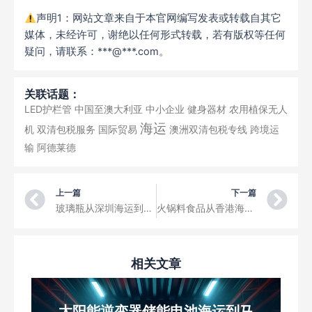
声明1：网站文章来自于本官网编写发表或转载自其它
媒体，未经许可，谢绝以任何形式转载，若有版权等任何
疑问，请联系：***@***.com。
关联话题：
LED护栏管
中国至澳大利亚
中小企业
健身器材
农用植保无人
海运
机
双清包税服务
国际贸易
澳洲双清包税专线
跨境运
输
阿德莱德
Prev
Ne
上一篇
下一篇
玻璃瓶从深圳海运到韩国Busan釜山，中国到韩国海运拼箱到港运输
火锅料食品从香港海运到Tokyo东京，中国到日本海运拼箱港到港运输
相关文章
太阳能逆变器储能电池海运到马