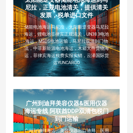
尼拉，正规电池清关，提供清关
发票，税单进口文件
储能电池海运马尼拉，太阳能逆变器马尼拉
海运，锂电池菲律宾正规清关，UN38.3电池
海运，MSDS电池运输，马尼拉双清到门物
流，中菲新能源电池海运，木箱大件货物海
运，菲律宾海运税费实报实销，云泽国际货
运YUNCARGO
广州到迪拜美容仪器&医用仪器
海运专线 阿联酋DDP双清包税门
到门运输
广州到迪拜海运、美容仪器出口迪拜、医用