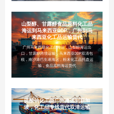
山梨醇、甘露醇食品原料化工品
海运到马来西亚DDP，广州到马
来西亚化工品运输货代
广州马来西亚化工品海运，山梨醇海运出
口，甘露醇跨境运输，马来西亚DDP双清包
税，南沙港巴生港海运，粉末化工品托盘运
输，食品原料海运货代
硫酸钠化工品广州海运到新加
坡，化工品专线货代双清运输