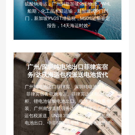
硫酸钠海运，广州到新加坡化工物流，WHL
船期，化工品木箱运输，新加坡DDP门到
门，新加坡9%GST增值税，MSDS运输鉴定
报告，14天海运时效
广州/深圳纯电池出口菲律宾宿
务/达沃海运包税派送电池货代
广州纯电池出口菲律宾、深圳纯电池货代、
菲律宾宿务电池海运、菲律宾达沃电池DG
柜、锂电池铅酸电池出口、电池木箱合规包
装、广州南沙直航宿务达沃、菲律宾电池海
运包税派送、UN38.3电池报关、危包证铅酸
电池出口、中菲纯电池专线、内置电池菲律
宾海运