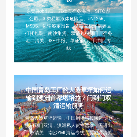
东莞香水出口、菲律宾宿务海运、SITC 船
公司、3 类易燃液体危险品、UN1266、
MSDS、运输鉴定报告、危险品柜、易碎品
打托包装、南沙集货、双清包税到门、宿务
港口清关、ISF 申报、单证预审、门到门专
线
中国青岛工厂的人造草坪如何运
输到澳洲首都堪培拉？门到门双
清运输服务
青岛人造草坪运输，中国到堪培拉海运，中
澳门到门双清，澳洲私人货物运输，无进出
口权清关，南沙YML海运专线，悉尼港清关