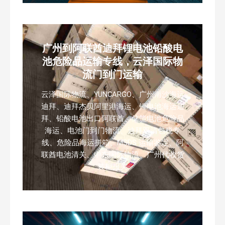
广州到阿联酋迪拜锂电池铅酸电
池危险品运输专线，云泽国际物
流门到门运输
云泽国际物流、YUNCARGO、广州南沙海运
迪拜、迪拜杰贝阿里港海运、锂电池海运迪
拜、铅酸电池出口阿联酋、储能电池危险品
海运、电池门到门物流、迪拜双清包税专
线、危险品海运拼箱、MSDS 运输鉴定、阿
联酋电池清关、中东国际物流、广州代收货
装柜报关