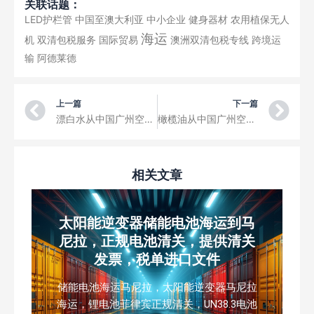
关联话题：
LED护栏管
中国至澳大利亚
中小企业
健身器材
农用植保无人
海运
机
双清包税服务
国际贸易
澳洲双清包税专线
跨境运
输
阿德莱德
Prev
Ne
上一篇
下一篇
漂白水从中国广州空运到日本Japan 福冈Fukuoka 电商小包裹国际快递
橄榄油从中国广州空运到日本Japan 横滨Yokohama 电商小包裹国际快递
相关文章
太阳能逆变器储能电池海运到马
尼拉，正规电池清关，提供清关
发票，税单进口文件
储能电池海运马尼拉，太阳能逆变器马尼拉
海运，锂电池菲律宾正规清关，UN38.3电池