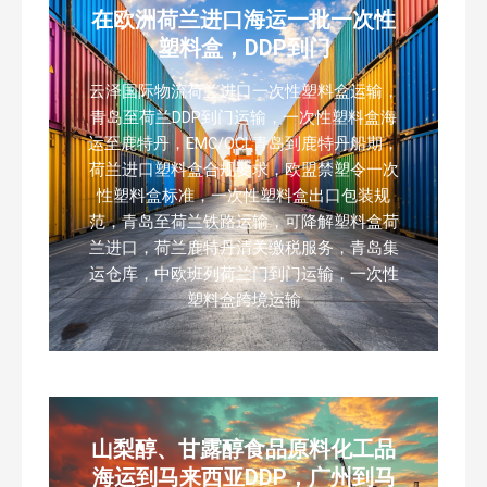
在欧洲荷兰进口海运一批一次性
塑料盒，DDP到门
云泽国际物流荷兰进口一次性塑料盒运输，
青岛至荷兰DDP到门运输，一次性塑料盒海
运至鹿特丹，EMC/OCL青岛到鹿特丹船期，
荷兰进口塑料盒合规要求，欧盟禁塑令一次
性塑料盒标准，一次性塑料盒出口包装规
范，青岛至荷兰铁路运输，可降解塑料盒荷
兰进口，荷兰鹿特丹清关缴税服务，青岛集
运仓库，中欧班列荷兰门到门运输，一次性
塑料盒跨境运输
山梨醇、甘露醇食品原料化工品
海运到马来西亚DDP，广州到马