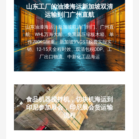
山东工厂的油漆海运新加坡双清
运输到门广州直航
山东油漆海运、新加坡双清门到门、广州直
航、WHL万海大船、免熏蒸压缩板木箱、单
件700KG限重、新加坡9%GST税费实报实
销、12-15天全程时效、双清包税DDP、工
厂出口物流、中新化工品海运
食品机器搅拌机，切块机海运到
印尼参加展会，印尼展会货运输
流程