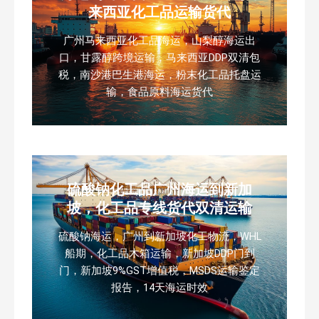
来西亚化工品运输货代
广州马来西亚化工品海运，山梨醇海运出
口，甘露醇跨境运输，马来西亚DDP双清包
税，南沙港巴生港海运，粉末化工品托盘运
输，食品原料海运货代
硫酸钠化工品广州海运到新加
坡，化工品专线货代双清运输
硫酸钠海运，广州到新加坡化工物流，WHL
船期，化工品木箱运输，新加坡DDP门到
门，新加坡9%GST增值税，MSDS运输鉴定
报告，14天海运时效