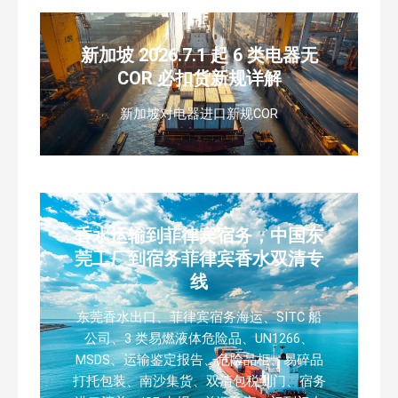
新加坡 2026.7.1 起 6 类电器无
COR 必扣货新规详解
新加坡对电器进口新规COR
香水运输到菲律宾宿务，中国东
莞工厂到宿务菲律宾香水双清专
线
东莞香水出口、菲律宾宿务海运、SITC 船
公司、3 类易燃液体危险品、UN1266、
MSDS、运输鉴定报告、危险品柜、易碎品
打托包装、南沙集货、双清包税到门、宿务