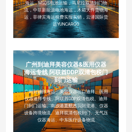
海运，MSDS电池运输，马尼拉双清到门物
流，中菲新能源电池海运，木箱大件货物海
运，菲律宾海运税费实报实销，云泽国际货
运YUNCARGO
广州到迪拜美容仪器&医用仪器
海运专线 阿联酋DDP双清包税门
到门运输
广州到迪拜海运、美容仪器出口迪拜、医用
仪器迪拜专线、阿联酋DDP双清包税、迪拜
门到门运输、南沙港直航杰贝阿里港、仪器
设备跨境物流、迪拜双清包税到门、无气压
仪器海运、中东医疗设备物流