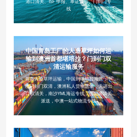
港口清关、ISF 申报、单证预审、门到门专
线
中国青岛工厂的人造草坪如何运
输到澳洲首都堪培拉？门到门双
清运输服务
青岛人造草坪运输，中国到堪培拉海运，中
澳门到门双清，澳洲私人货物运输，无进出
口权清关，南沙YML海运专线，悉尼港清关
派送，中澳一站式物流专线