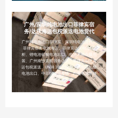
广州/深圳纯电池出口菲律宾宿
务/达沃海运包税派送电池货代
广州纯电池出口菲律宾、深圳纯电池货代、
菲律宾宿务电池海运、菲律宾达沃电池DG
柜、锂电池铅酸电池出口、电池木箱合规包
装、广州南沙直航宿务达沃、菲律宾电池海
运包税派送、UN38.3电池报关、危包证铅酸
电池出口、中菲纯电池专线、内置电池菲律
宾海运