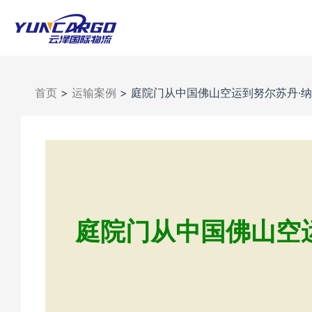
跳
至
内
容
首页
>
运输案例
>
庭院门从中国佛山空运到努尔苏丹·纳
庭院门从中国佛山空