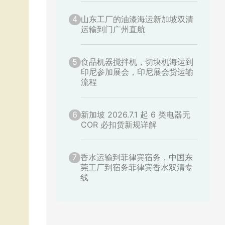
4
山东工厂的油漆海运新加坡双清
运输到门广州直航
5
食品机器搅拌机，切块机海运到
印尼参加展会，印尼展会货运输
流程
6
新加坡 2026.7.1 起 6 类电器无
COR 必扣货新规详解
7
香水运输到菲律宾宿务，中国东
莞工厂到宿务菲律宾香水双清专
线