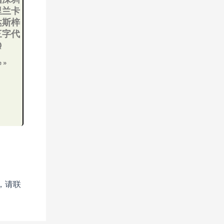
里兰卡
达斯梓
三字代
Q
e »
，请联