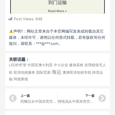
到门运输
Read More »
Post Views:
648
声明1：网站文章来自于本官网编写发表或转载自其它
媒体，未经许可，谢绝以任何形式转载，若有版权等任何
疑问，请联系：***@***.com。
关联话题：
LED护栏管
中国至澳大利亚
中小企业
健身器材
农用植保无人
海运
机
双清包税服务
国际贸易
澳洲双清包税专线
跨境运
输
阿德莱德
Prev
Ne
上一篇
下一篇
陀螺仪从中国东莞空运到西蒙·姆万萨·卡普韦普威国际机场三字代码NLA
锂电池从中国东莞空运到卢安达机场三字代码LAD