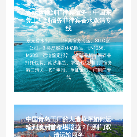
香水运输到菲律宾宿务，中国东
莞工厂到宿务菲律宾香水双清专
线
东莞香水出口、菲律宾宿务海运、SITC 船
公司、3 类易燃液体危险品、UN1266、
MSDS、运输鉴定报告、危险品柜、易碎品
打托包装、南沙集货、双清包税到门、宿务
港口清关、ISF 申报、单证预审、门到门专
线
中国青岛工厂的人造草坪如何运
输到澳洲首都堪培拉？门到门双
清运输服务