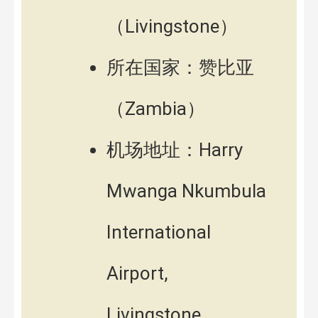
（Livingstone）
所在国家：赞比亚
（Zambia）
机场地址：Harry
Mwanga Nkumbula
International
Airport,
Livingstone,