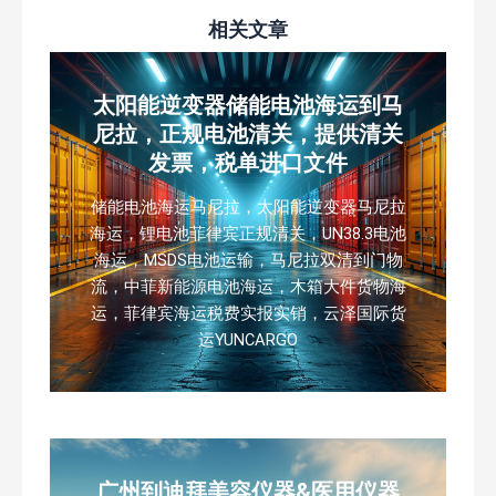
相关文章
太阳能逆变器储能电池海运到马
尼拉，正规电池清关，提供清关
发票，税单进口文件
储能电池海运马尼拉，太阳能逆变器马尼拉
海运，锂电池菲律宾正规清关，UN38.3电池
海运，MSDS电池运输，马尼拉双清到门物
流，中菲新能源电池海运，木箱大件货物海
运，菲律宾海运税费实报实销，云泽国际货
运YUNCARGO
广州到迪拜美容仪器&医用仪器