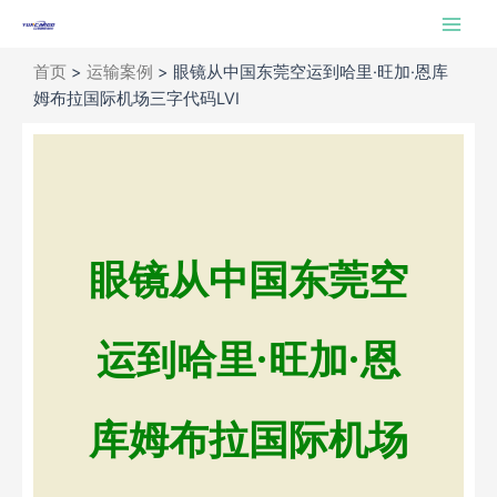
跳
Main
至
Men
内
首页
>
运输案例
>
眼镜从中国东莞空运到哈里·旺加·恩库
容
姆布拉国际机场三字代码LVI
眼镜从中国东莞空
运到哈里·旺加·恩
库姆布拉国际机场