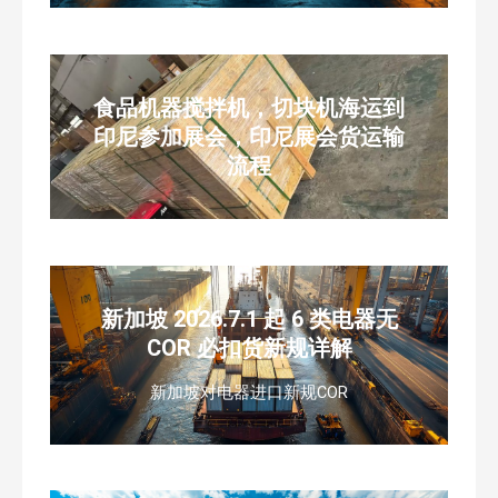
食品机器搅拌机，切块机海运到
印尼参加展会，印尼展会货运输
流程
新加坡 2026.7.1 起 6 类电器无
COR 必扣货新规详解
新加坡对电器进口新规COR