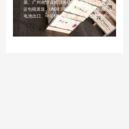
装、广州南沙直航宿务达沃、菲律宾电池海
运包税派送、UN38.3电池报关、危包证铅酸
电池出口、中菲纯电池专线、内置电池菲律
宾海运