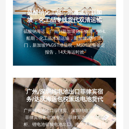
硫酸钠化工品广州海运到新加
坡，化工品专线货代双清运输
硫酸钠海运，广州到新加坡化工物流，WHL
船期，化工品木箱运输，新加坡DDP门到
门，新加坡9%GST增值税，MSDS运输鉴定
报告，14天海运时效
广州/深圳纯电池出口菲律宾宿
务/达沃海运包税派送电池货代
广州纯电池出口菲律宾、深圳纯电池货代、
菲律宾宿务电池海运、菲律宾达沃电池DG
柜、锂电池铅酸电池出口、电池木箱合规包