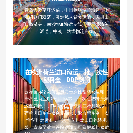
青岛人造草坪运输，中国到堪培拉海运，中
澳门到门双清，澳洲私人货物运输，无进出
口权清关，南沙YML海运专线，悉尼港清关
派送，中澳一站式物流专线
在欧洲荷兰进口海运一批一次性
塑料盒，DDP到门
云泽国际物流荷兰进口一次性塑料盒运输，
青岛至荷兰DDP到门运输，一次性塑料盒海
运至鹿特丹，EMC/OCL青岛到鹿特丹船期，
荷兰进口塑料盒合规要求，欧盟禁塑令一次
性塑料盒标准，一次性塑料盒出口包装规
范，青岛至荷兰铁路运输，可降解塑料盒荷