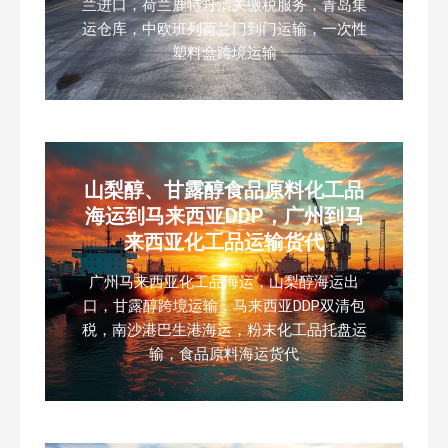
兰进口，荷兰鹿特丹清关缴税服务，青岛集
运仓库，中欧班列荷兰门到门运输，一次性
塑料盒跨境运输
山梨醇、甘露醇食品原料化工品
海运到马来西亚DDP，广州到马
来西亚化工品运输货代
广州马来西亚化工品海运，山梨醇海运出
口，甘露醇跨境运输，马来西亚DDP双清包
税，南沙港巴生港海运，粉末化工品托盘运
输，食品原料海运货代