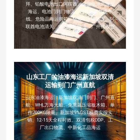
拜、铅酸电池出口阿联酋、储能电池危险品
海运、电池门到门物流、迪拜双清包税专
线、危险品海运拼箱、MSDS 运输鉴定、阿
联酋电池清关、中东国际物流、广州代收货
装柜报关
山东工厂的油漆海运新加坡双清
运输到门广州直航
山东油漆海运、新加坡双清门到门、广州直
航、WHL万海大船、免熏蒸压缩板木箱、单
件700KG限重、新加坡9%GST税费实报实
销、12-15天全程时效、双清包税DDP、工
厂出口物流、中新化工品海运