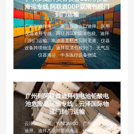
海运专线 阿联酋DDP双清包税门
到门运输
广州到迪拜海运、美容仪器出口迪拜、医用
仪器迪拜专线、阿联酋DDP双清包税、迪拜
门到门运输、南沙港直航杰贝阿里港、仪器
设备跨境物流、迪拜双清包税到门、无气压
仪器海运、中东医疗设备物流
广州到阿联酋迪拜锂电池铅酸电
池危险品运输专线，云泽国际物
流门到门运输
云泽国际物流、YUNCARGO、广州南沙海运
迪拜、迪拜杰贝阿里港海运、锂电池海运迪