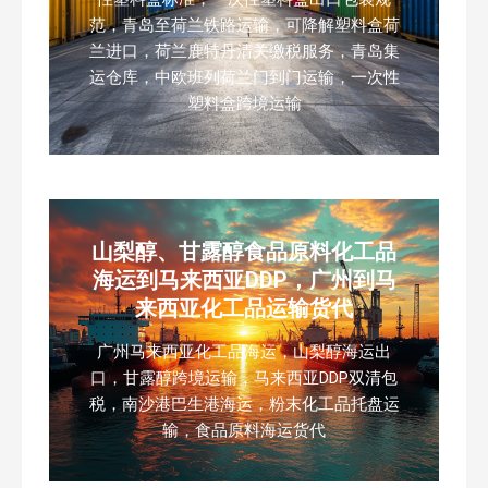
范，青岛至荷兰铁路运输，可降解塑料盒荷
兰进口，荷兰鹿特丹清关缴税服务，青岛集
运仓库，中欧班列荷兰门到门运输，一次性
塑料盒跨境运输
山梨醇、甘露醇食品原料化工品
海运到马来西亚DDP，广州到马
来西亚化工品运输货代
广州马来西亚化工品海运，山梨醇海运出
口，甘露醇跨境运输，马来西亚DDP双清包
税，南沙港巴生港海运，粉末化工品托盘运
输，食品原料海运货代