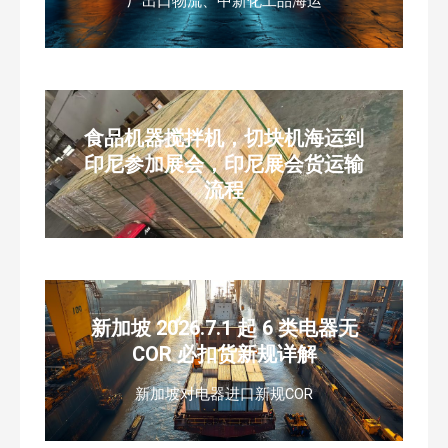
厂出口物流、中新化工品海运
食品机器搅拌机，切块机海运到
印尼参加展会，印尼展会货运输
流程
新加坡 2026.7.1 起 6 类电器无
COR 必扣货新规详解
新加坡对电器进口新规COR