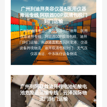
广州到迪拜美容仪器&医用仪器
海运专线 阿联酋DDP双清包税门
到门运输
广州到迪拜海运、美容仪器出口迪拜、医用
仪器迪拜专线、阿联酋DDP双清包税、迪拜
门到门运输、南沙港直航杰贝阿里港、仪器
设备跨境物流、迪拜双清包税到门、无气压
仪器海运、中东医疗设备物流
广州到阿联酋迪拜锂电池铅酸电
池危险品运输专线，云泽国际物
流门到门运输