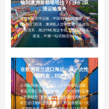
输到澳洲首都堪培拉？门到门双
清运输服务
青岛人造草坪运输，中国到堪培拉海运，中
澳门到门双清，澳洲私人货物运输，无进出
口权清关，南沙YML海运专线，悉尼港清关
派送，中澳一站式物流专线
在欧洲荷兰进口海运一批一次性
塑料盒，DDP到门
云泽国际物流荷兰进口一次性塑料盒运输，
青岛至荷兰DDP到门运输，一次性塑料盒海
运至鹿特丹，EMC/OCL青岛到鹿特丹船期，
荷兰进口塑料盒合规要求，欧盟禁塑令一次
性塑料盒标准，一次性塑料盒出口包装规