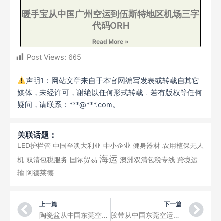
暖手宝从中国广州空运到伍斯特地区机场三字
代码ORH
Read More »
Post Views:
665
声明1：网站文章来自于本官网编写发表或转载自其它
媒体，未经许可，谢绝以任何形式转载，若有版权等任何
疑问，请联系：***@***.com。
关联话题：
LED护栏管
中国至澳大利亚
中小企业
健身器材
农用植保无人
海运
机
双清包税服务
国际贸易
澳洲双清包税专线
跨境运
输
阿德莱德
Prev
Ne
上一篇
下一篇
陶瓷盆从中国东莞空运到 波特兰国际机场三字代码PDX
胶带从中国东莞空运到丹佛国际机场三字代码DEN