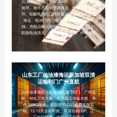
云泽国际物流、YUNCARGO、广州南沙海运
迪拜、迪拜杰贝阿里港海运、锂电池海运迪
拜、铅酸电池出口阿联酋、储能电池危险品
海运、电池门到门物流、迪拜双清包税专
线、危险品海运拼箱、MSDS 运输鉴定、阿
联酋电池清关、中东国际物流、广州代收货
装柜报关
山东工厂的油漆海运新加坡双清
运输到门广州直航
山东油漆海运、新加坡双清门到门、广州直
航、WHL万海大船、免熏蒸压缩板木箱、单
件700KG限重、新加坡9%GST税费实报实
销、12-15天全程时效、双清包税DDP、工