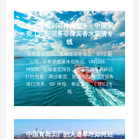
香水运输到菲律宾宿务，中国东
莞工厂到宿务菲律宾香水双清专
线
东莞香水出口、菲律宾宿务海运、SITC 船
公司、3 类易燃液体危险品、UN1266、
MSDS、运输鉴定报告、危险品柜、易碎品
打托包装、南沙集货、双清包税到门、宿务
港口清关、ISF 申报、单证预审、门到门专
线
中国青岛工厂的人造草坪如何运