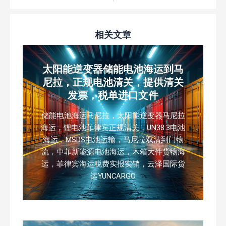
相关文章
太阳能逆变器储能电池海运到马
尼拉，正规电池清关，提供清关
发票，税单进口文件
储能电池海运马尼拉，太阳能逆变器马尼拉
海运，锂电池菲律宾正规清关，UN38.3电池
海运，MSDS电池运输，马尼拉双清到门物
流，中菲新能源电池海运，木箱大件货物海
运，菲律宾海运税费实报实销，云泽国际货
运YUNCARGO