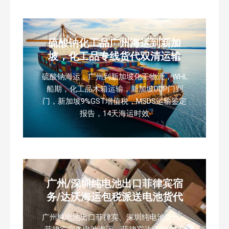
硫酸钠化工品广州海运到新加
坡，化工品专线货代双清运输
硫酸钠海运，广州到新加坡化工物流，WHL
船期，化工品木箱运输，新加坡DDP门到
门，新加坡9%GST增值税，MSDS运输鉴定
报告，14天海运时效
广州/深圳纯电池出口菲律宾宿
务/达沃海运包税派送电池货代
广州纯电池出口菲律宾、深圳纯电池货代、