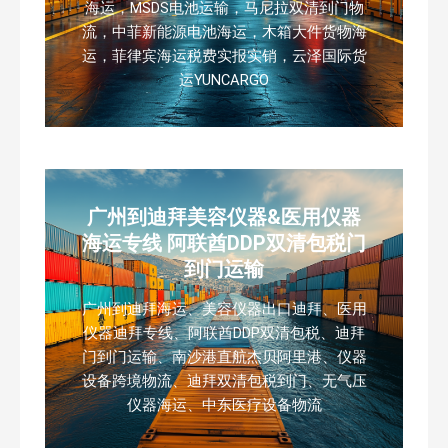
海运，MSDS电池运输，马尼拉双清到门物
流，中菲新能源电池海运，木箱大件货物海
运，菲律宾海运税费实报实销，云泽国际货
运YUNCARGO
广州到迪拜美容仪器&医用仪器
海运专线 阿联酋DDP双清包税门
到门运输
广州到迪拜海运、美容仪器出口迪拜、医用
仪器迪拜专线、阿联酋DDP双清包税、迪拜
门到门运输、南沙港直航杰贝阿里港、仪器
设备跨境物流、迪拜双清包税到门、无气压
仪器海运、中东医疗设备物流