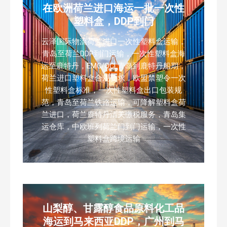
在欧洲荷兰进口海运一批一次性
塑料盒，DDP到门
云泽国际物流荷兰进口一次性塑料盒运输，
青岛至荷兰DDP到门运输，一次性塑料盒海
运至鹿特丹，EMC/OCL青岛到鹿特丹船期，
荷兰进口塑料盒合规要求，欧盟禁塑令一次
性塑料盒标准，一次性塑料盒出口包装规
范，青岛至荷兰铁路运输，可降解塑料盒荷
兰进口，荷兰鹿特丹清关缴税服务，青岛集
运仓库，中欧班列荷兰门到门运输，一次性
塑料盒跨境运输
山梨醇、甘露醇食品原料化工品
海运到马来西亚DDP，广州到马