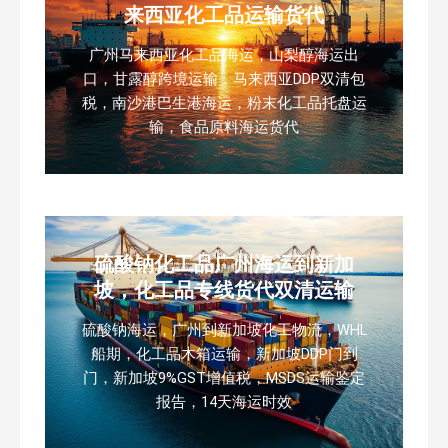
来西亚化工品运输货代
广州马来西亚化工品海运，山梨醇海运出
口，甘露醇跨境运输，马来西亚DDP双清包
税，南沙港巴生港海运，粉末化工品托盘运
输，食品原料海运货代
硫酸钠化工品广州海运到新加
坡，化工品专线货代双清运输
硫酸钠海运，广州到新加坡化工物流，WHL
船期，化工品木箱运输，新加坡DDP门到
门，新加坡9%GST增值税，MSDS运输鉴定
报告，14天海运时效