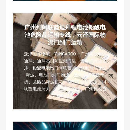
广州到阿联酋迪拜锂电池铅酸电
池危险品运输专线，云泽国际物
流门到门运输
云泽国际物流、YUNCARGO、广州南沙海运
迪拜、迪拜杰贝阿里港海运、锂电池海运迪
拜、铅酸电池出口阿联酋、储能电池危险品
海运、电池门到门物流、迪拜双清包税专
线、危险品海运拼箱、MSDS 运输鉴定、阿
联酋电池清关、中东国际物流、广州代收货
装柜报关