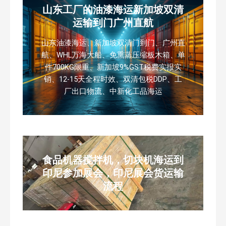
山东工厂的油漆海运新加坡双清
运输到门广州直航
山东油漆海运、新加坡双清门到门、广州直
航、WHL万海大船、免熏蒸压缩板木箱、单
件700KG限重、新加坡9%GST税费实报实
销、12-15天全程时效、双清包税DDP、工
厂出口物流、中新化工品海运
食品机器搅拌机，切块机海运到
印尼参加展会，印尼展会货运输
流程