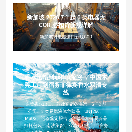
新加坡 2026.7.1 起 6 类电器无
COR 必扣货新规详解
新加坡对电器进口新规COR
香水运输到菲律宾宿务，中国东
莞工厂到宿务菲律宾香水双清专
线
东莞香水出口、菲律宾宿务海运、SITC 船
公司、3 类易燃液体危险品、UN1266、
MSDS、运输鉴定报告、危险品柜、易碎品
打托包装、南沙集货、双清包税到门、宿务