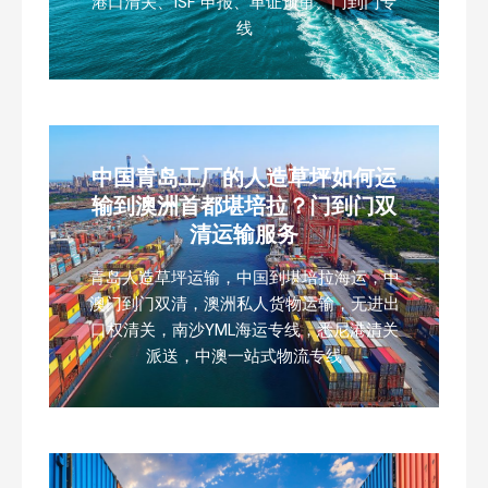
港口清关、ISF 申报、单证预审、门到门专
线
中国青岛工厂的人造草坪如何运
输到澳洲首都堪培拉？门到门双
清运输服务
青岛人造草坪运输，中国到堪培拉海运，中
澳门到门双清，澳洲私人货物运输，无进出
口权清关，南沙YML海运专线，悉尼港清关
派送，中澳一站式物流专线