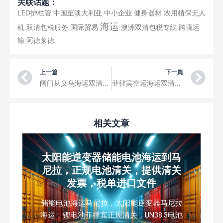
关联话题：
LED护栏管
中国至澳大利亚
中小企业
健身器材
农用植保无人
海运
机
双清包税服务
国际贸易
澳洲双清包税专线
跨境运
输
阿德莱德
Prev
Ne
上一篇
下一篇
阀门从义乌海运双清到泰国曼谷DDP泰国双清专线
菲律宾空运海运双清专线可接文胸内衣衣物等服饰
相关文章
太阳能逆变器储能电池海运到马
尼拉，正规电池清关，提供清关
发票，税单进口文件
储能电池海运马尼拉，太阳能逆变器马尼拉
海运，锂电池菲律宾正规清关，UN38.3电池