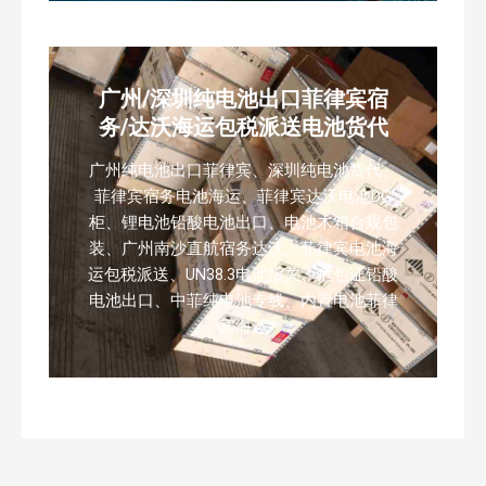
广州/深圳纯电池出口菲律宾宿
务/达沃海运包税派送电池货代
广州纯电池出口菲律宾、深圳纯电池货代、
菲律宾宿务电池海运、菲律宾达沃电池DG
柜、锂电池铅酸电池出口、电池木箱合规包
装、广州南沙直航宿务达沃、菲律宾电池海
运包税派送、UN38.3电池报关、危包证铅酸
电池出口、中菲纯电池专线、内置电池菲律
宾海运