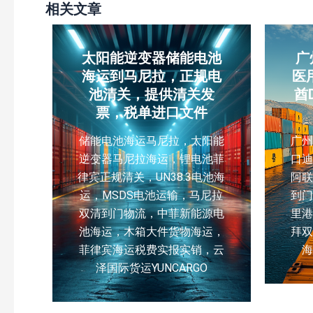
相关文章
太阳能逆变器储能电池
广
海运到马尼拉，正规电
医
池清关，提供清关发
酋
票，税单进口文件
储能电池海运马尼拉，太阳能
广
逆变器马尼拉海运，锂电池菲
口
律宾正规清关，UN38.3电池海
阿联
运，MSDS电池运输，马尼拉
到
双清到门物流，中菲新能源电
里
池海运，木箱大件货物海运，
拜
菲律宾海运税费实报实销，云
泽国际货运YUNCARGO