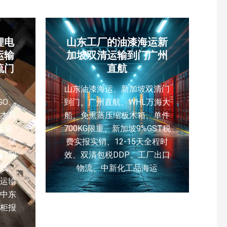
锂电
山东工厂的油漆海运新
运输
加坡双清运输到门广州
流门
直航
山东油漆海运、新加坡双清门
GO、
到门、广州直航、WHL万海大
杰贝
船、免熏蒸压缩板木箱、单件
运迪
700KG限重、新加坡9%GST税
、储
费实报实销、12-15天全程时
门到
效、双清包税DDP、工厂出口
线、
物流、中新化工品海运
 运输
中东
柜报