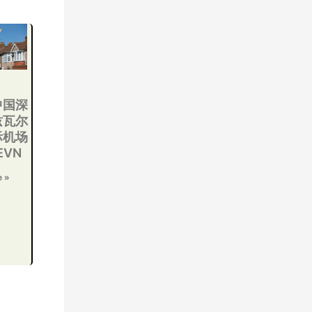
中国深
兹瓦尔
际机场
VN
e »