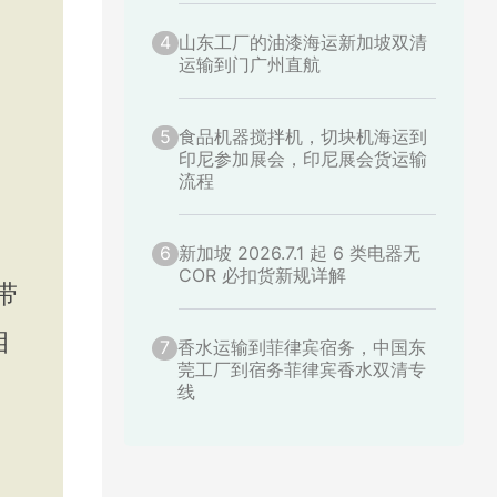
4
山东工厂的油漆海运新加坡双清
运输到门广州直航
5
食品机器搅拌机，切块机海运到
印尼参加展会，印尼展会货运输
流程
6
新加坡 2026.7.1 起 6 类电器无
COR 必扣货新规详解
带
相
7
香水运输到菲律宾宿务，中国东
莞工厂到宿务菲律宾香水双清专
线