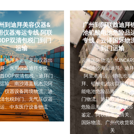
州到迪拜美容仪器&
广州到阿联酋迪拜
用仪器海运专线 阿联
池铅酸电池危险品
DDP双清包税门到门
专线，云泽国际物
运输
到门运输
州到迪拜海运、美容仪器出
云泽国际物流、YUNCAR
迪拜、医用仪器迪拜专线、
广州南沙海运迪拜、迪拜
酋DDP双清包税、迪拜门
阿里港海运、锂电池海
门运输、南沙港直航杰贝阿
拜、铅酸电池出口阿联酋
港、仪器设备跨境物流、迪
能电池危险品海运、电池
双清包税到门、无气压仪器
门物流、迪拜双清包税专
海运、中东医疗设备物流
危险品海运拼箱、MSDS
鉴定、阿联酋电池清关、
国际物流、广州代收货装
关