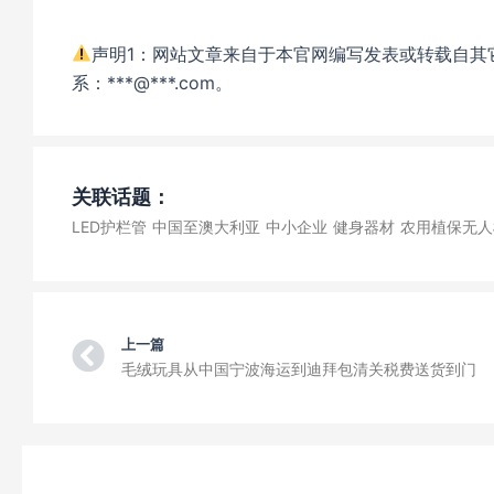
声明1：网站文章来自于本官网编写发表或转载自其
系：***@***.com。
关联话题：
LED护栏管
中国至澳大利亚
中小企业
健身器材
农用植保无人
Prev
上一篇
毛绒玩具从中国宁波海运到迪拜包清关税费送货到门