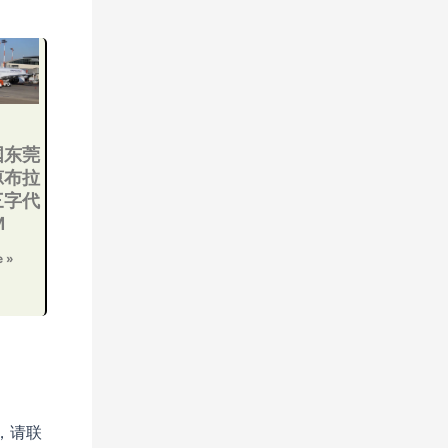
国东莞
琼布拉
三字代
M
e »
，请联