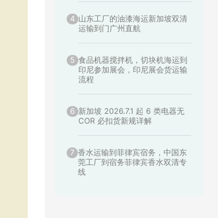
4
山东工厂的油漆海运新加坡双清
运输到门广州直航
5
食品机器搅拌机，切块机海运到
印尼参加展会，印尼展会货运输
流程
6
新加坡 2026.7.1 起 6 类电器无
COR 必扣货新规详解
7
香水运输到菲律宾宿务，中国东
莞工厂到宿务菲律宾香水双清专
线