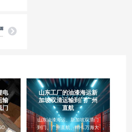
Next
篇
广州空运到卡塔尔Qatar 卡马尔AlShahaniya 电商小包裹国际快递
锂电
山东工厂的油漆海运新
运输
加坡双清运输到门广州
流门
直航
山东油漆海运、新加坡双清门
GO、
到门、广州直航、WHL万海大