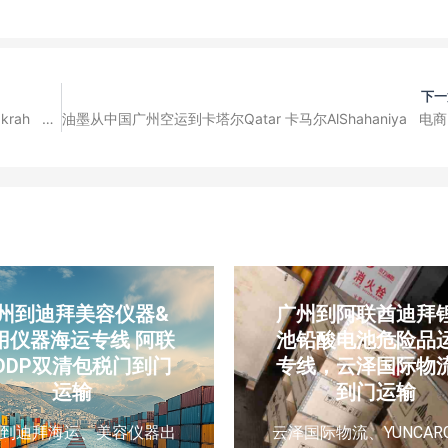
下一
冷疑器从中国广州空运到卡塔尔Qatar 阿尔瓦克拉AlWakrah 电商小包裹国际快递
油墨从中国
州到迪拜美容仪器&
广州到阿联酋迪拜
用仪器海运专线 阿联
池铅酸电池危险品
DDP双清包税门到门
专线，云泽国际物
运输
到门运输
州到迪拜海运、美容仪器出
云泽国际物流、YUNCAR