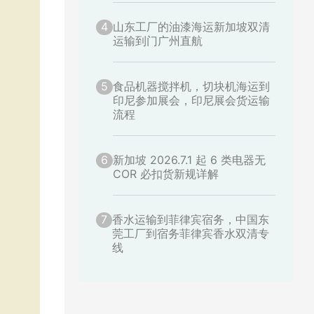
4
山东工厂的油漆海运新加坡双清
运输到门广州直航
5
食品机器搅拌机，切块机海运到
印尼参加展会，印尼展会货运输
流程
6
新加坡 2026.7.1 起 6 类电器无
COR 必扣货新规详解
7
香水运输到菲律宾宿务，中国东
莞工厂到宿务菲律宾香水双清专
线