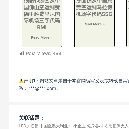
纸箱包装盒从中
洗面奶从中国东
国佛山空运到费
莞空运到马拉博
德里科费里尼国
机场字代码SSG
际机场三字代码
Read More »
RMI
Read More »
Post Views:
499
声明1：网站文章来自于本官网编写发表或转载自其
系：***@***.com。
关联话题：
LED护栏管
中国至澳大利亚
中小企业
健身器材
农用植保无人