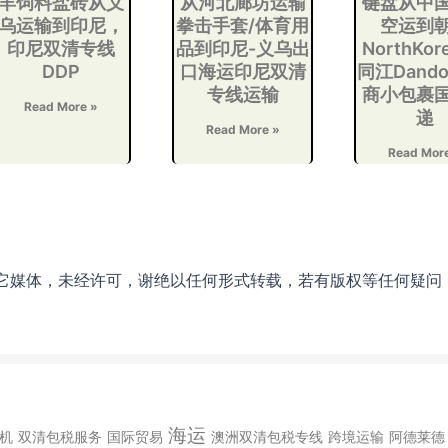
羊饲料盐砖从义
从河北廊坊运输
键盘从中
乌运输到印尼，
拳击手套/体育用
空运到
印尼双清专线
品到印尼-义乌出
NorthKor
DDP
口海运印尼双清
同江Dando
专线运输
商小包裹
Read More »
递
Read More »
Read Mor
它媒体，未经许可，谢绝以任何形式转载，若有版权等任何疑问
海运
机
双清包税服务
国际贸易
澳洲双清包税专线
跨境运输
阿德莱德