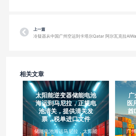
Prev
上一篇
相关文章
太阳能逆变器储能电池
广
海运到马尼拉，正规电
医
池清关，提供清关发
酋
票，税单进口文件
储能电池海运马尼拉，太阳能
广