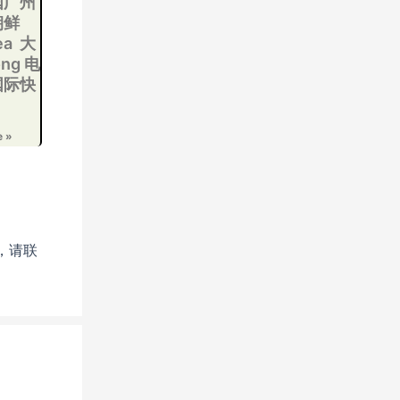
国广州
朝鲜
ea 大
ng 电
国际快
e »
，请联