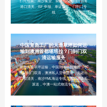
打托包装、南沙集货、双清包税到门、宿务
港口清关、ISF 申报、单证预审、门到门专
线
中国青岛工厂的人造草坪如何运
输到澳洲首都堪培拉？门到门双
清运输服务
青岛人造草坪运输，中国到堪培拉海运，中
澳门到门双清，澳洲私人货物运输，无进出
口权清关，南沙YML海运专线，悉尼港清关
派送，中澳一站式物流专线