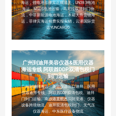
海运，锂电池菲律宾正规清关，UN38.3电池
海运，MSDS电池运输，马尼拉双清到门物
流，中菲新能源电池海运，木箱大件货物海
运，菲律宾海运税费实报实销，云泽国际货
运YUNCARGO
广州到迪拜美容仪器&医用仪器
海运专线 阿联酋DDP双清包税门
到门运输
广州到迪拜海运、美容仪器出口迪拜、医用
仪器迪拜专线、阿联酋DDP双清包税、迪拜
门到门运输、南沙港直航杰贝阿里港、仪器
设备跨境物流、迪拜双清包税到门、无气压
仪器海运、中东医疗设备物流