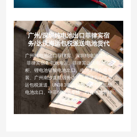
广州/深圳纯电池出口菲律宾宿
务/达沃海运包税派送电池货代
广州纯电池出口菲律宾、深圳纯电池货代、
菲律宾宿务电池海运、菲律宾达沃电池DG
柜、锂电池铅酸电池出口、电池木箱合规包
装、广州南沙直航宿务达沃、菲律宾电池海
运包税派送、UN38.3电池报关、危包证铅酸
电池出口、中菲纯电池专线、内置电池菲律
宾海运