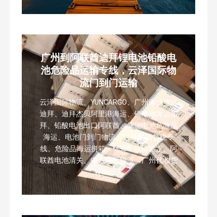
广州到阿联酋迪拜锂电池铅酸电
池危险品运输专线，云泽国际物
流门到门运输
云泽国际物流、YUNCARGO、广州南沙海运
迪拜、迪拜杰贝阿里港海运、锂电池海运迪
拜、铅酸电池出口阿联酋、储能电池危险品
海运、电池门到门物流、迪拜双清包税专
线、危险品海运拼箱、MSDS 运输鉴定、阿
联酋电池清关、中东国际物流、广州代收货
装柜报关