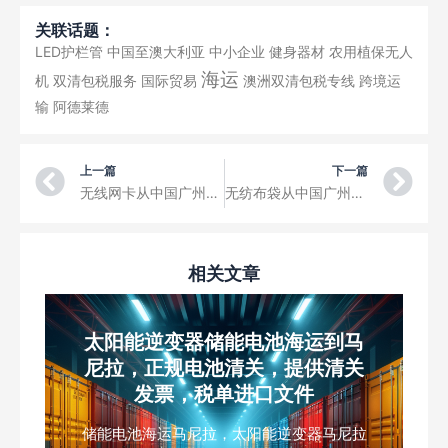
关联话题：
LED护栏管
中国至澳大利亚
中小企业
健身器材
农用植保无人
海运
机
双清包税服务
国际贸易
澳洲双清包税专线
跨境运
输
阿德莱德
Prev
Ne
上一篇
下一篇
无线网卡从中国广州空运到老挝Laos 沙耶武里Xayaburi 电商小包裹国际快递
无纺布袋从中国广州空运到巴基斯坦Pakistan 伊斯兰堡Islamabad 电商小包裹国际快递
相关文章
太阳能逆变器储能电池海运到马
尼拉，正规电池清关，提供清关
发票，税单进口文件
储能电池海运马尼拉，太阳能逆变器马尼拉