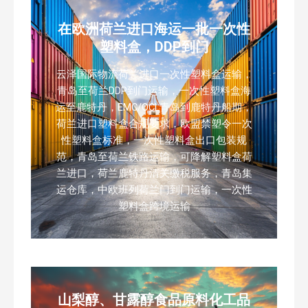
在欧洲荷兰进口海运一批一次性
塑料盒，DDP到门
云泽国际物流荷兰进口一次性塑料盒运输，
青岛至荷兰DDP到门运输，一次性塑料盒海
运至鹿特丹，EMC/OCL青岛到鹿特丹船期，
荷兰进口塑料盒合规要求，欧盟禁塑令一次
性塑料盒标准，一次性塑料盒出口包装规
范，青岛至荷兰铁路运输，可降解塑料盒荷
兰进口，荷兰鹿特丹清关缴税服务，青岛集
运仓库，中欧班列荷兰门到门运输，一次性
塑料盒跨境运输
山梨醇、甘露醇食品原料化工品