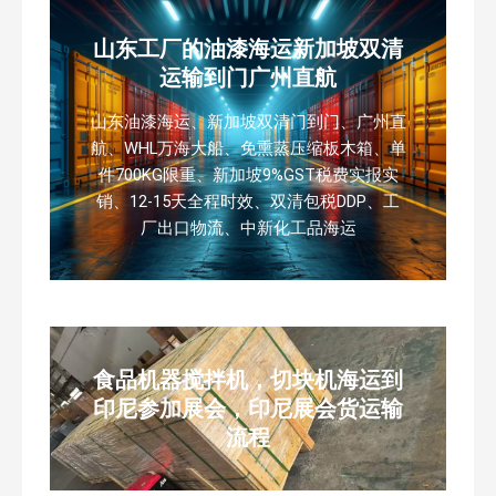
山东工厂的油漆海运新加坡双清
运输到门广州直航
山东油漆海运、新加坡双清门到门、广州直
航、WHL万海大船、免熏蒸压缩板木箱、单
件700KG限重、新加坡9%GST税费实报实
销、12-15天全程时效、双清包税DDP、工
厂出口物流、中新化工品海运
食品机器搅拌机，切块机海运到
印尼参加展会，印尼展会货运输
流程