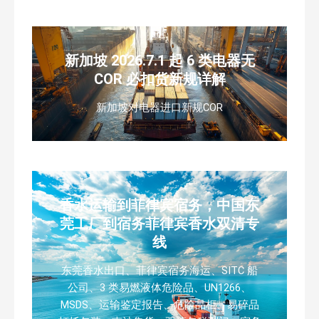
新加坡 2026.7.1 起 6 类电器无
COR 必扣货新规详解
新加坡对电器进口新规COR
香水运输到菲律宾宿务，中国东
莞工厂到宿务菲律宾香水双清专
线
东莞香水出口、菲律宾宿务海运、SITC 船
公司、3 类易燃液体危险品、UN1266、
MSDS、运输鉴定报告、危险品柜、易碎品