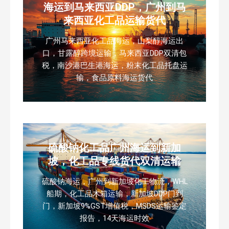
海运到马来西亚DDP，广州到马
来西亚化工品运输货代
广州马来西亚化工品海运，山梨醇海运出
口，甘露醇跨境运输，马来西亚DDP双清包
税，南沙港巴生港海运，粉末化工品托盘运
输，食品原料海运货代
硫酸钠化工品广州海运到新加
坡，化工品专线货代双清运输
硫酸钠海运，广州到新加坡化工物流，WHL
船期，化工品木箱运输，新加坡DDP门到
门，新加坡9%GST增值税，MSDS运输鉴定
报告，14天海运时效