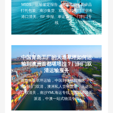
MSDS、运输鉴定报告、危险品柜、易碎品
打托包装、南沙集货、双清包税到门、宿务
港口清关、ISF 申报、单证预审、门到门专
线
中国青岛工厂的人造草坪如何运
输到澳洲首都堪培拉？门到门双
清运输服务
青岛人造草坪运输，中国到堪培拉海运，中
澳门到门双清，澳洲私人货物运输，无进出
口权清关，南沙YML海运专线，悉尼港清关
派送，中澳一站式物流专线