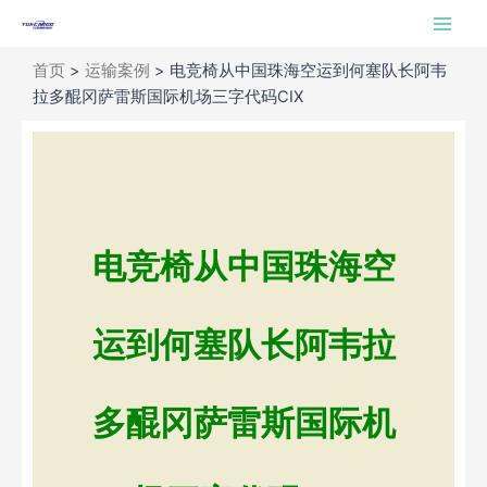
跳
Main
至
Men
内
首页
>
运输案例
>
电竞椅从中国珠海空运到何塞队长阿韦
容
拉多醌冈萨雷斯国际机场三字代码CIX
电竞椅从中国珠海空
运到何塞队长阿韦拉
多醌冈萨雷斯国际机