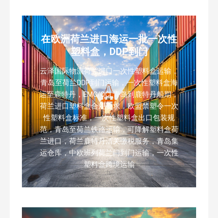
在欧洲荷兰进口海运一批一次性
塑料盒，DDP到门
云泽国际物流荷兰进口一次性塑料盒运输，
青岛至荷兰DDP到门运输，一次性塑料盒海
运至鹿特丹，EMC/OCL青岛到鹿特丹船期，
荷兰进口塑料盒合规要求，欧盟禁塑令一次
性塑料盒标准，一次性塑料盒出口包装规
范，青岛至荷兰铁路运输，可降解塑料盒荷
兰进口，荷兰鹿特丹清关缴税服务，青岛集
运仓库，中欧班列荷兰门到门运输，一次性
塑料盒跨境运输