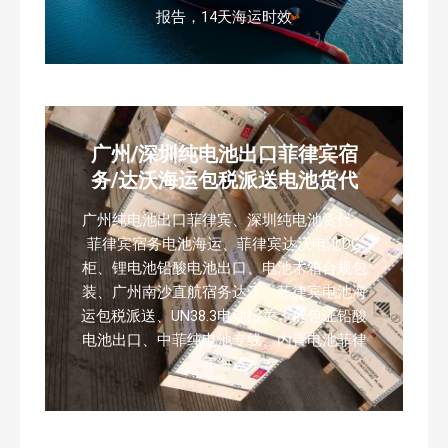
报告，14天海运时效
广州/深圳纯电池出口菲律宾宿
务/达沃海运包税派送电池货代
广州纯电池出口菲律宾、深圳纯电池货代、
菲律宾宿务电池海运、菲律宾达沃电池DG
柜、锂电池铅酸电池出口、电池木箱合规包
装、广州南沙直航宿务达沃、菲律宾电池海
运包税派送、UN38.3电池报关、危包证铅酸
电池出口、中菲纯电池专线、内置电池菲律
宾海运