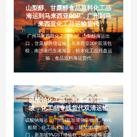
山梨醇、甘露醇食品原料化工品
海运到马来西亚DDP，广州到马
来西亚化工品运输货代
广州马来西亚化工品海运，山梨醇海运出
口，甘露醇跨境运输，马来西亚DDP双清包
税，南沙港巴生港海运，粉末化工品托盘运
输，食品原料海运货代
硫酸钠化工品广州海运到新加
坡，化工品专线货代双清运输
硫酸钠海运，广州到新加坡化工物流，WHL
船期，化工品木箱运输，新加坡DDP门到
门，新加坡9%GST增值税，MSDS运输鉴定