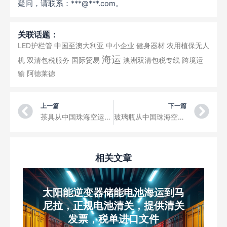
疑问，请联系：***@***.com。
关联话题：
LED护栏管
中国至澳大利亚
中小企业
健身器材
农用植保无人
海运
机
双清包税服务
国际贸易
澳洲双清包税专线
跨境运
输
阿德莱德
Prev
Ne
上一篇
下一篇
茶具从中国珠海空运到科罗内尔FAP卡洛斯·西丽娅尼圣罗莎国际机场三字代码TCQ
玻璃瓶从中国珠海空运到塔拉拉机场三字代码TYL
相关文章
太阳能逆变器储能电池海运到马
尼拉，正规电池清关，提供清关
发票，税单进口文件