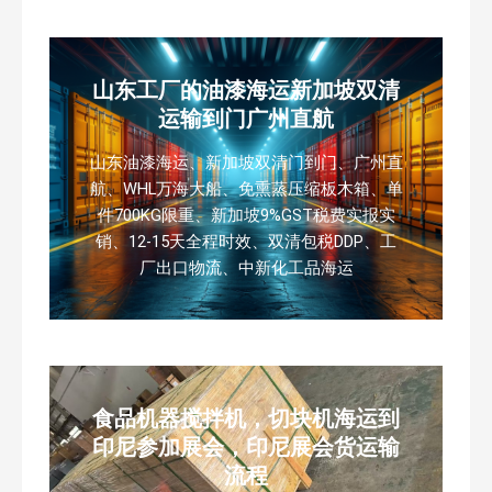
山东工厂的油漆海运新加坡双清
运输到门广州直航
山东油漆海运、新加坡双清门到门、广州直
航、WHL万海大船、免熏蒸压缩板木箱、单
件700KG限重、新加坡9%GST税费实报实
销、12-15天全程时效、双清包税DDP、工
厂出口物流、中新化工品海运
食品机器搅拌机，切块机海运到
印尼参加展会，印尼展会货运输
流程