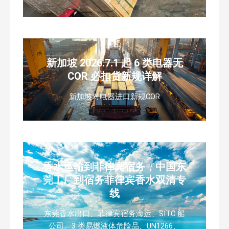
新加坡 2026.7.1 起 6 类电器无
COR 必扣货新规详解
新加坡对电器进口新规COR
香水运输到菲律宾宿务，中国东
莞工厂到宿务菲律宾香水双清专
线
东莞香水出口、菲律宾宿务海运、SITC 船
公司、3 类易燃液体危险品、UN1266、