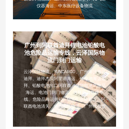
仪器海运、中东医疗设备物流
广州到阿联酋迪拜锂电池铅酸电
池危险品运输专线，云泽国际物
流门到门运输
云泽国际物流、YUNCARGO、广州南沙海运
迪拜、迪拜杰贝阿里港海运、锂电池海运迪
拜、铅酸电池出口阿联酋、储能电池危险品
海运、电池门到门物流、迪拜双清包税专
线、危险品海运拼箱、MSDS 运输鉴定、阿
联酋电池清关、中东国际物流、广州代收货
装柜报关