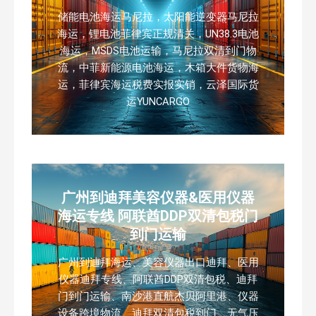
储能电池海运马尼拉，太阳能逆变器马尼拉
海运，锂电池菲律宾正规清关，UN38.3电池
海运，MSDS电池运输，马尼拉双清到门物
流，中菲新能源电池海运，木箱大件货物海
运，菲律宾海运税费实报实销，云泽国际货
运YUNCARGO
广州到迪拜美容仪器&医用仪器
海运专线 阿联酋DDP双清包税门
到门运输
广州到迪拜海运、美容仪器出口迪拜、医用
仪器迪拜专线、阿联酋DDP双清包税、迪拜
门到门运输、南沙港直航杰贝阿里港、仪器
设备跨境物流、迪拜双清包税到门、无气压