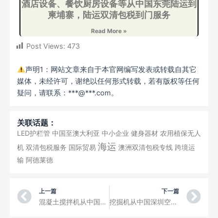
酒店设备、餐饮厨房设备等从中国东莞陆运到
柬埔寨，陆运双清包税到门服务
Read More »
Post Views:
473
声明1：网站文章来自于本官网编写发表或转载自其它
媒体，未经许可，谢绝以任何形式转载，若有版权等任何
疑问，请联系：***@***.com。
关联话题：
LED护栏管
中国至澳大利亚
中小企业
健身器材
农用植保无人
海运
机
双清包税服务
国际贸易
澳洲双清包税专线
跨境运
输
阿德莱德
Prev
Ne
上一篇
下一篇
混凝土搅拌机从中国深圳空运到森讷堡机场三字代码SGD
挖掘机从中国深圳空运到格德霍普/努克机场字代码GOH