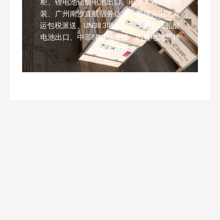
柜、锂电池铅酸电池出口、电池木箱合规包
装、广州南沙直航宿务达沃、菲律宾电池海
运包税派送、UN38.3电池报关、危包证铅酸
电池出口、中菲纯电池专线、内置电池菲律
宾海运