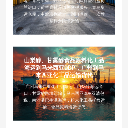
范，青岛至荷兰铁路运输，可降解塑料盒荷
兰进口，荷兰鹿特丹清关缴税服务，青岛集
运仓库，中欧班列荷兰门到门运输，一次性
塑料盒跨境运输
山梨醇、甘露醇食品原料化工品
海运到马来西亚DDP，广州到马
来西亚化工品运输货代
广州马来西亚化工品海运，山梨醇海运出
口，甘露醇跨境运输，马来西亚DDP双清包
税，南沙港巴生港海运，粉末化工品托盘运
输，食品原料海运货代