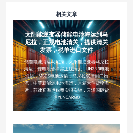
相关文章
太阳能逆变器储能电池海运到马
尼拉，正规电池清关，提供清关
发票，税单进口文件
储能电池海运马尼拉，太阳能逆变器马尼拉
海运，锂电池菲律宾正规清关，UN38.3电池
海运，MSDS电池运输，马尼拉双清到门物
流，中菲新能源电池海运，木箱大件货物海
运，菲律宾海运税费实报实销，云泽国际货
运YUNCARGO