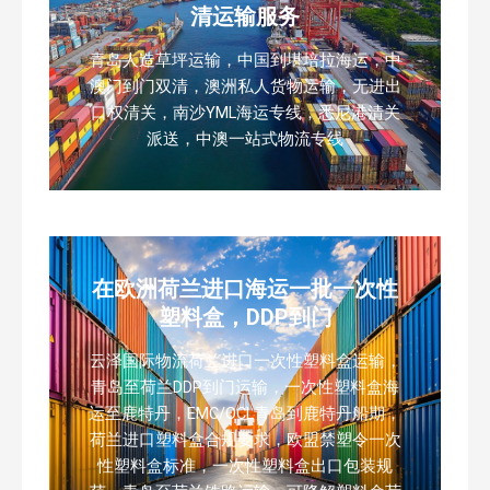
清运输服务
青岛人造草坪运输，中国到堪培拉海运，中
澳门到门双清，澳洲私人货物运输，无进出
口权清关，南沙YML海运专线，悉尼港清关
派送，中澳一站式物流专线
在欧洲荷兰进口海运一批一次性
塑料盒，DDP到门
云泽国际物流荷兰进口一次性塑料盒运输，
青岛至荷兰DDP到门运输，一次性塑料盒海
运至鹿特丹，EMC/OCL青岛到鹿特丹船期，
荷兰进口塑料盒合规要求，欧盟禁塑令一次
性塑料盒标准，一次性塑料盒出口包装规