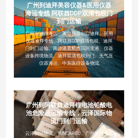
广州到迪拜美容仪器&医用仪器
海运专线 阿联酋DDP双清包税门
到门运输
广州到迪拜海运、美容仪器出口迪拜、医用
仪器迪拜专线、阿联酋DDP双清包税、迪拜
门到门运输、南沙港直航杰贝阿里港、仪器
设备跨境物流、迪拜双清包税到门、无气压
仪器海运、中东医疗设备物流
广州到阿联酋迪拜锂电池铅酸电
池危险品运输专线，云泽国际物
流门到门运输
云泽国际物流、YUNCARGO、广州南沙海运