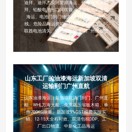
迪拜、迪拜杰贝阿里港海运、锂电池海运迪
拜、铅酸电池出口阿联酋、储能电池危险品
海运、电池门到门物流、迪拜双清包税专
线、危险品海运拼箱、MSDS 运输鉴定、阿
联酋电池清关、中东国际物流、广州代收货
装柜报关
山东工厂的油漆海运新加坡双清
运输到门广州直航
山东油漆海运、新加坡双清门到门、广州直
航、WHL万海大船、免熏蒸压缩板木箱、单
件700KG限重、新加坡9%GST税费实报实
销、12-15天全程时效、双清包税DDP、工
厂出口物流、中新化工品海运