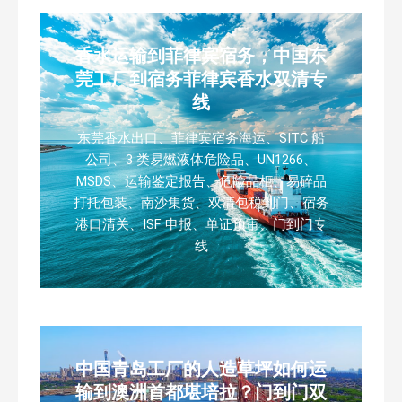
香水运输到菲律宾宿务，中国东
莞工厂到宿务菲律宾香水双清专
线
东莞香水出口、菲律宾宿务海运、SITC 船
公司、3 类易燃液体危险品、UN1266、
MSDS、运输鉴定报告、危险品柜、易碎品
打托包装、南沙集货、双清包税到门、宿务
港口清关、ISF 申报、单证预审、门到门专
线
中国青岛工厂的人造草坪如何运
输到澳洲首都堪培拉？门到门双