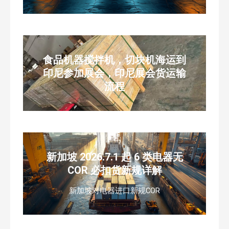
食品机器搅拌机，切块机海运到
印尼参加展会，印尼展会货运输
流程
新加坡 2026.7.1 起 6 类电器无
COR 必扣货新规详解
新加坡对电器进口新规COR