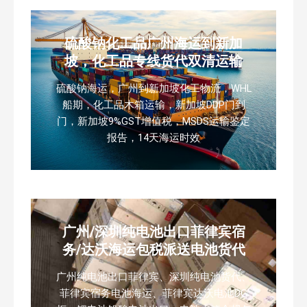
硫酸钠化工品广州海运到新加
坡，化工品专线货代双清运输
硫酸钠海运，广州到新加坡化工物流，WHL
船期，化工品木箱运输，新加坡DDP门到
门，新加坡9%GST增值税，MSDS运输鉴定
报告，14天海运时效
广州/深圳纯电池出口菲律宾宿
务/达沃海运包税派送电池货代
广州纯电池出口菲律宾、深圳纯电池货代、
菲律宾宿务电池海运、菲律宾达沃电池DG