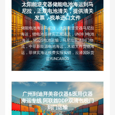
太阳能逆变器储能电池海运到马
尼拉，正规电池清关，提供清关
发票，税单进口文件
储能电池海运马尼拉，太阳能逆变器马尼拉
海运，锂电池菲律宾正规清关，UN38.3电池
海运，MSDS电池运输，马尼拉双清到门物
流，中菲新能源电池海运，木箱大件货物海
运，菲律宾海运税费实报实销，云泽国际货
运YUNCARGO
广州到迪拜美容仪器&医用仪器
海运专线 阿联酋DDP双清包税门
到门运输