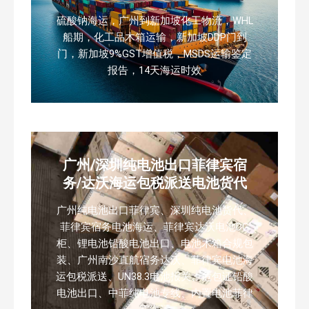
硫酸钠海运，广州到新加坡化工物流，WHL
船期，化工品木箱运输，新加坡DDP门到
门，新加坡9%GST增值税，MSDS运输鉴定
报告，14天海运时效
广州/深圳纯电池出口菲律宾宿
务/达沃海运包税派送电池货代
广州纯电池出口菲律宾、深圳纯电池货代、
菲律宾宿务电池海运、菲律宾达沃电池DG
柜、锂电池铅酸电池出口、电池木箱合规包
装、广州南沙直航宿务达沃、菲律宾电池海
运包税派送、UN38.3电池报关、危包证铅酸
电池出口、中菲纯电池专线、内置电池菲律