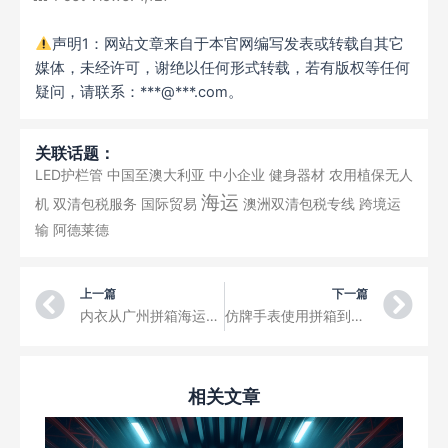
声明1：网站文章来自于本官网编写发表或转载自其它
媒体，未经许可，谢绝以任何形式转载，若有版权等任何
疑问，请联系：***@***.com。
关联话题：
LED护栏管
中国至澳大利亚
中小企业
健身器材
农用植保无人
海运
机
双清包税服务
国际贸易
澳洲双清包税专线
跨境运
输
阿德莱德
Prev
Ne
上一篇
下一篇
内衣从广州拼箱海运到西班牙Valencia巴伦西亚，散货拼箱港到港CIF货运
仿牌手表使用拼箱到港的运输方式从深圳运输到黎巴嫩Beirut贝鲁特港，港到港拼箱海运
相关文章