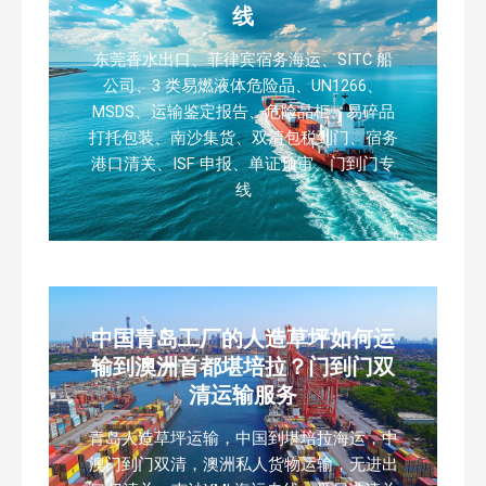
线
东莞香水出口、菲律宾宿务海运、SITC 船
公司、3 类易燃液体危险品、UN1266、
MSDS、运输鉴定报告、危险品柜、易碎品
打托包装、南沙集货、双清包税到门、宿务
港口清关、ISF 申报、单证预审、门到门专
线
中国青岛工厂的人造草坪如何运
输到澳洲首都堪培拉？门到门双
清运输服务
青岛人造草坪运输，中国到堪培拉海运，中
澳门到门双清，澳洲私人货物运输，无进出