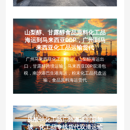
山梨醇、甘露醇食品原料化工品
海运到马来西亚DDP，广州到马
来西亚化工品运输货代
广州马来西亚化工品海运，山梨醇海运出
口，甘露醇跨境运输，马来西亚DDP双清包
税，南沙港巴生港海运，粉末化工品托盘运
输，食品原料海运货代
硫酸钠化工品广州海运到新加
坡，化工品专线货代双清运输