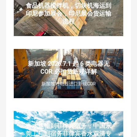
食品机器搅拌机，切块机海运到
印尼参加展会，印尼展会货运输
流程
新加坡 2026.7.1 起 6 类电器无
COR 必扣货新规详解
新加坡对电器进口新规COR
香水运输到菲律宾宿务，中国东
莞工厂到宿务菲律宾香水双清专