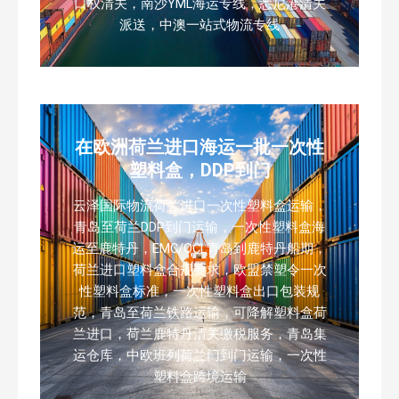
口权清关，南沙YML海运专线，悉尼港清关
派送，中澳一站式物流专线
在欧洲荷兰进口海运一批一次性
塑料盒，DDP到门
云泽国际物流荷兰进口一次性塑料盒运输，
青岛至荷兰DDP到门运输，一次性塑料盒海
运至鹿特丹，EMC/OCL青岛到鹿特丹船期，
荷兰进口塑料盒合规要求，欧盟禁塑令一次
性塑料盒标准，一次性塑料盒出口包装规
范，青岛至荷兰铁路运输，可降解塑料盒荷
兰进口，荷兰鹿特丹清关缴税服务，青岛集
运仓库，中欧班列荷兰门到门运输，一次性
塑料盒跨境运输