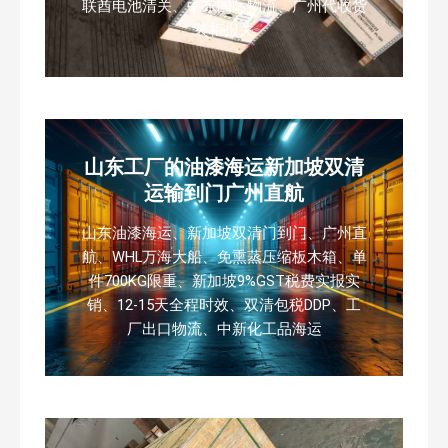
联酋电池清关、中东国际物流、广州代收货
装柜报关
山东工厂的油漆海运新加坡双清
运输到门广州直航
山东油漆海运、新加坡双清门到门、广州直
航、WHL万海大船、免熏蒸压缩板木箱、单
件700KG限重、新加坡9%GST税费实报实
销、12-15天全程时效、双清包税DDP、工
厂出口物流、中新化工品海运