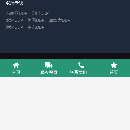
双清专线
东南亚DDP、印巴DDP
欧洲DDP、美国DDP、加拿大DDP
澳洲DDP、中东DDP
Copyright © 2026 云泽国际物流YUNcargo
粤ICP备2023046221号-1
首页
服务项目
联系我们
首页