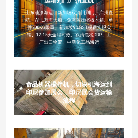
运输到门广州直航
山东油漆海运、新加坡双清门到门、广州直
航、WHL万海大船、免熏蒸压缩板木箱、单
件700KG限重、新加坡9%GST税费实报实
销、12-15天全程时效、双清包税DDP、工
厂出口物流、中新化工品海运
食品机器搅拌机，切块机海运到
印尼参加展会，印尼展会货运输
流程