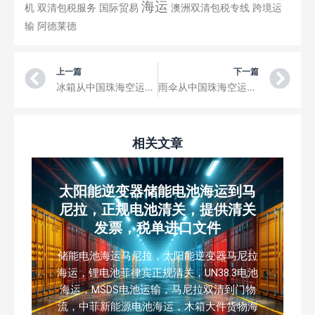
海运
机
双清包税服务
国际贸易
澳洲双清包税专线
跨境运
输
阿德莱德
Prev
Ne
上一篇
下一篇
冰箱从中国珠海空运到拉斯皮耶德拉斯机场三字代码LSP
雨伞从中国珠海空运到波尔拉马尔国际机场三字代码PMV
相关文章
太阳能逆变器储能电池海运到马
尼拉，正规电池清关，提供清关
发票，税单进口文件
储能电池海运马尼拉，太阳能逆变器马尼拉
海运，锂电池菲律宾正规清关，UN38.3电池
海运，MSDS电池运输，马尼拉双清到门物
流，中菲新能源电池海运，木箱大件货物海