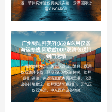
运，菲律宾海运税费实报实销，云泽国际货
运YUNCARGO
广州到迪拜美容仪器&医用仪器
海运专线 阿联酋DDP双清包税门
到门运输
广州到迪拜海运、美容仪器出口迪拜、医用
仪器迪拜专线、阿联酋DDP双清包税、迪拜
门到门运输、南沙港直航杰贝阿里港、仪器
设备跨境物流、迪拜双清包税到门、无气压
仪器海运、中东医疗设备物流