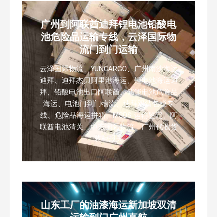
广州到阿联酋迪拜锂电池铅酸电
池危险品运输专线，云泽国际物
流门到门运输
云泽国际物流、YUNCARGO、广州南沙海运
迪拜、迪拜杰贝阿里港海运、锂电池海运迪
拜、铅酸电池出口阿联酋、储能电池危险品
海运、电池门到门物流、迪拜双清包税专
线、危险品海运拼箱、MSDS 运输鉴定、阿
联酋电池清关、中东国际物流、广州代收货
装柜报关
山东工厂的油漆海运新加坡双清