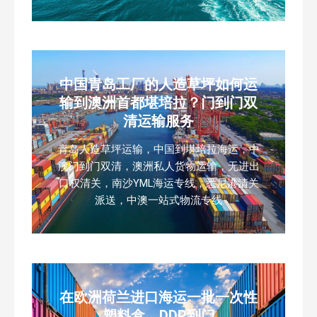
中国青岛工厂的人造草坪如何运
输到澳洲首都堪培拉？门到门双
清运输服务
青岛人造草坪运输，中国到堪培拉海运，中
澳门到门双清，澳洲私人货物运输，无进出
口权清关，南沙YML海运专线，悉尼港清关
派送，中澳一站式物流专线
在欧洲荷兰进口海运一批一次性
塑料盒，DDP到门