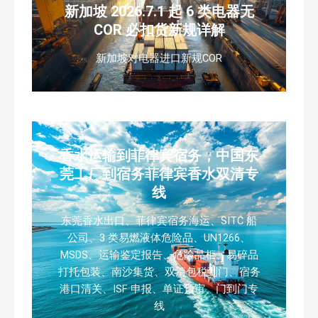
新加坡 2026.7.1 起 6 类电器无
COR 必扣货新规详解
新加坡对电器进口新规COR
香水运输到菲律宾宿务，中国东
莞工厂到宿务菲律宾香水双清专
线
东莞香水出口、菲律宾宿务海运、SITC 船
公司、3 类易燃液体危险品、UN1266、
MSDS、运输鉴定报告、危险品柜、易碎品
打托包装、南沙集货、双清包税到门、宿务
港口清关、ISF 申报、单证预审、门到门专
线