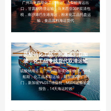
广州马来西亚化工品海运，山梨醇海运出
口，甘露醇跨境运输，马来西亚DDP双清包
税，南沙港巴生港海运，粉末化工品托盘运
输，食品原料海运货代
硫酸钠化工品广州海运到新加
坡，化工品专线货代双清运输
硫酸钠海运，广州到新加坡化工物流，WHL
船期，化工品木箱运输，新加坡DDP门到
门，新加坡9%GST增值税，MSDS运输鉴定
报告，14天海运时效