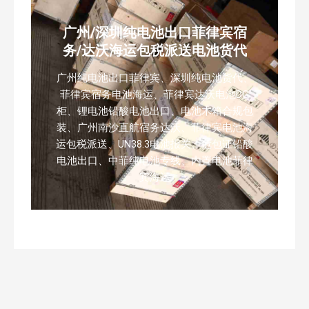
广州/深圳纯电池出口菲律宾宿
务/达沃海运包税派送电池货代
广州纯电池出口菲律宾、深圳纯电池货代、
菲律宾宿务电池海运、菲律宾达沃电池DG
柜、锂电池铅酸电池出口、电池木箱合规包
装、广州南沙直航宿务达沃、菲律宾电池海
运包税派送、UN38.3电池报关、危包证铅酸
电池出口、中菲纯电池专线、内置电池菲律
宾海运