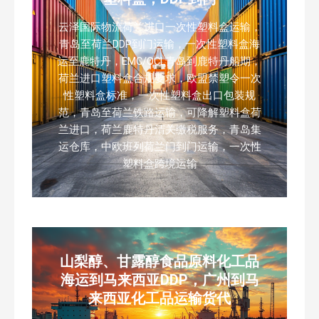
云泽国际物流荷兰进口一次性塑料盒运输，
青岛至荷兰DDP到门运输，一次性塑料盒海
运至鹿特丹，EMC/OCL青岛到鹿特丹船期，
荷兰进口塑料盒合规要求，欧盟禁塑令一次
性塑料盒标准，一次性塑料盒出口包装规
范，青岛至荷兰铁路运输，可降解塑料盒荷
兰进口，荷兰鹿特丹清关缴税服务，青岛集
运仓库，中欧班列荷兰门到门运输，一次性
塑料盒跨境运输
山梨醇、甘露醇食品原料化工品
海运到马来西亚DDP，广州到马
来西亚化工品运输货代