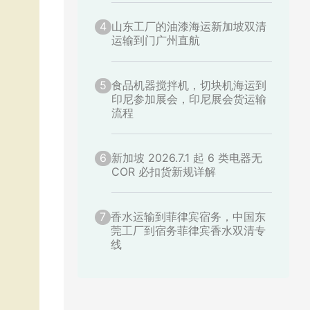
4
山东工厂的油漆海运新加坡双清
运输到门广州直航
5
食品机器搅拌机，切块机海运到
印尼参加展会，印尼展会货运输
流程
6
新加坡 2026.7.1 起 6 类电器无
COR 必扣货新规详解
7
香水运输到菲律宾宿务，中国东
莞工厂到宿务菲律宾香水双清专
线