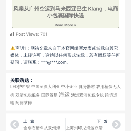
风扇从广州空运到马来西亚巴生 Klang，电商
小包裹国际快递
Read More »
Post Views:
701
声明1：网站文章来自于本官网编写发表或转载自其它
媒体，未经许可，谢绝以任何形式转载，若有版权等任何
疑问，请联系：***@***.com。
关联话题：
LED护栏管
中国至澳大利亚
中小企业
健身器材
农用植保无人
海运
机
双清包税服务
国际贸易
澳洲双清包税专线
跨境运
输
阿德莱德
Prev
Ne
上一篇
下一篇
金刚石磨料从泉州海运到阿联酋，无需收货人清关，海运双清到门运输
上海到印尼海运双清专线运输竹木纤维板实木