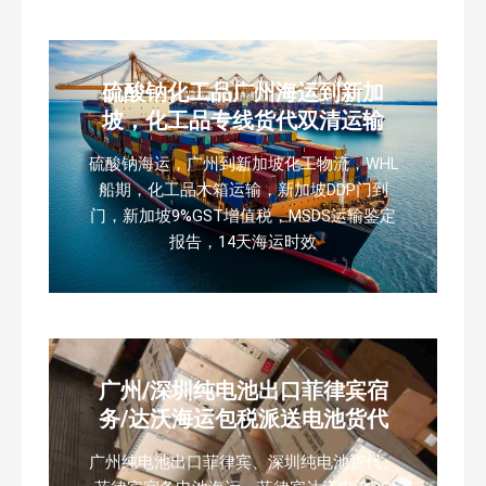
硫酸钠化工品广州海运到新加
坡，化工品专线货代双清运输
硫酸钠海运，广州到新加坡化工物流，WHL
船期，化工品木箱运输，新加坡DDP门到
门，新加坡9%GST增值税，MSDS运输鉴定
报告，14天海运时效
广州/深圳纯电池出口菲律宾宿
务/达沃海运包税派送电池货代
广州纯电池出口菲律宾、深圳纯电池货代、