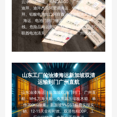
云泽国际物流、YUNCARGO、广州南沙海运
迪拜、迪拜杰贝阿里港海运、锂电池海运迪
拜、铅酸电池出口阿联酋、储能电池危险品
海运、电池门到门物流、迪拜双清包税专
线、危险品海运拼箱、MSDS 运输鉴定、阿
联酋电池清关、中东国际物流、广州代收货
装柜报关
山东工厂的油漆海运新加坡双清
运输到门广州直航
山东油漆海运、新加坡双清门到门、广州直
航、WHL万海大船、免熏蒸压缩板木箱、单
件700KG限重、新加坡9%GST税费实报实
销、12-15天全程时效、双清包税DDP、工