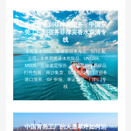
香水运输到菲律宾宿务，中国东
莞工厂到宿务菲律宾香水双清专
线
东莞香水出口、菲律宾宿务海运、SITC 船
公司、3 类易燃液体危险品、UN1266、
MSDS、运输鉴定报告、危险品柜、易碎品
打托包装、南沙集货、双清包税到门、宿务
港口清关、ISF 申报、单证预审、门到门专
线
中国青岛工厂的人造草坪如何运