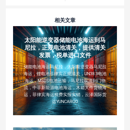
相关文章
太阳能逆变器储能电池海运到马
尼拉，正规电池清关，提供清关
发票，税单进口文件
储能电池海运马尼拉，太阳能逆变器马尼拉
海运，锂电池菲律宾正规清关，UN38.3电池
海运，MSDS电池运输，马尼拉双清到门物
流，中菲新能源电池海运，木箱大件货物海
运，菲律宾海运税费实报实销，云泽国际货
运YUNCARGO