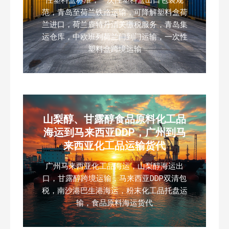
范，青岛至荷兰铁路运输，可降解塑料盒荷
兰进口，荷兰鹿特丹清关缴税服务，青岛集
运仓库，中欧班列荷兰门到门运输，一次性
塑料盒跨境运输
山梨醇、甘露醇食品原料化工品
海运到马来西亚DDP，广州到马
来西亚化工品运输货代
广州马来西亚化工品海运，山梨醇海运出
口，甘露醇跨境运输，马来西亚DDP双清包
税，南沙港巴生港海运，粉末化工品托盘运
输，食品原料海运货代