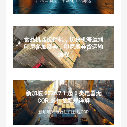
厂出口物流、中新化工品海运
食品机器搅拌机，切块机海运到
印尼参加展会，印尼展会货运输
流程
新加坡 2026.7.1 起 6 类电器无
COR 必扣货新规详解
新加坡对电器进口新规COR