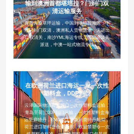
输到澳洲首都堪培拉？门到门双
清运输服务
青岛人造草坪运输，中国到堪培拉海运，中
澳门到门双清，澳洲私人货物运输，无进出
口权清关，南沙YML海运专线，悉尼港清关
派送，中澳一站式物流专线
在欧洲荷兰进口海运一批一次性
塑料盒，DDP到门
云泽国际物流荷兰进口一次性塑料盒运输，
青岛至荷兰DDP到门运输，一次性塑料盒海
运至鹿特丹，EMC/OCL青岛到鹿特丹船期，
荷兰进口塑料盒合规要求，欧盟禁塑令一次
性塑料盒标准，一次性塑料盒出口包装规