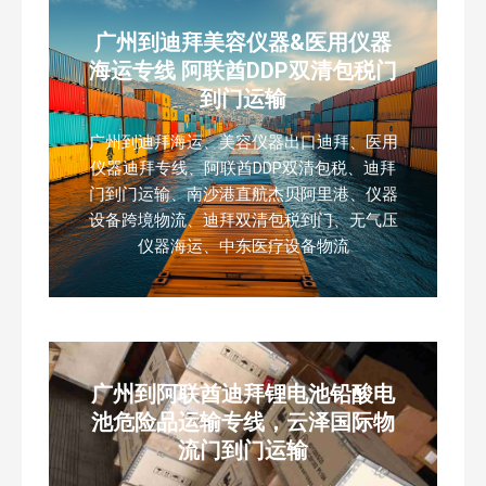
广州到迪拜美容仪器&医用仪器
海运专线 阿联酋DDP双清包税门
到门运输
广州到迪拜海运、美容仪器出口迪拜、医用
仪器迪拜专线、阿联酋DDP双清包税、迪拜
门到门运输、南沙港直航杰贝阿里港、仪器
设备跨境物流、迪拜双清包税到门、无气压
仪器海运、中东医疗设备物流
广州到阿联酋迪拜锂电池铅酸电
池危险品运输专线，云泽国际物
流门到门运输