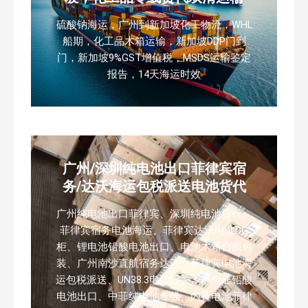
硫酸钠海运，广州到新加坡化工物流，WHL
船期，化工品木箱运输，新加坡DDP门到
门，新加坡9%GST增值税，MSDS运输鉴定
报告，14天海运时效
广州/深圳纯电池出口菲律宾宿
务/达沃海运包税派送电池货代
广州纯电池出口菲律宾、深圳纯电池货代、
菲律宾宿务电池海运、菲律宾达沃电池DG
柜、锂电池铅酸电池出口、电池木箱合规包
装、广州南沙直航宿务达沃、菲律宾电池海
运包税派送、UN38.3电池报关、危包证铅酸
电池出口、中菲纯电池专线、内置电池菲律