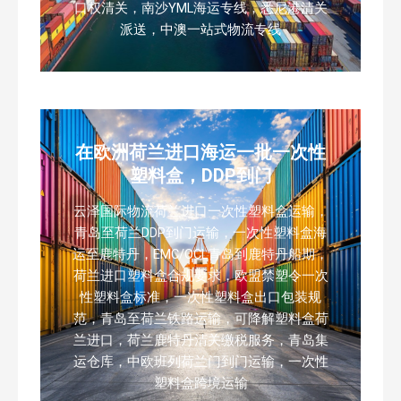
口权清关，南沙YML海运专线，悉尼港清关
派送，中澳一站式物流专线
在欧洲荷兰进口海运一批一次性
塑料盒，DDP到门
云泽国际物流荷兰进口一次性塑料盒运输，
青岛至荷兰DDP到门运输，一次性塑料盒海
运至鹿特丹，EMC/OCL青岛到鹿特丹船期，
荷兰进口塑料盒合规要求，欧盟禁塑令一次
性塑料盒标准，一次性塑料盒出口包装规
范，青岛至荷兰铁路运输，可降解塑料盒荷
兰进口，荷兰鹿特丹清关缴税服务，青岛集
运仓库，中欧班列荷兰门到门运输，一次性
塑料盒跨境运输