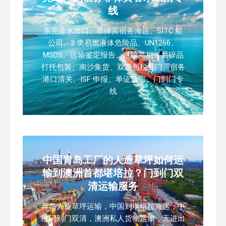
线
东莞香水出口、菲律宾宿务海运、SITC 船
公司、3 类易燃液体危险品、UN1266、
MSDS、运输鉴定报告、危险品柜、易碎品
打托包装、南沙集货、双清包税到门、宿务
港口清关、ISF 申报、单证预审、门到门专
线
中国青岛工厂的人造草坪如何运
输到澳洲首都堪培拉？门到门双
清运输服务
青岛人造草坪运输，中国到堪培拉海运，中
澳门到门双清，澳洲私人货物运输，无进出