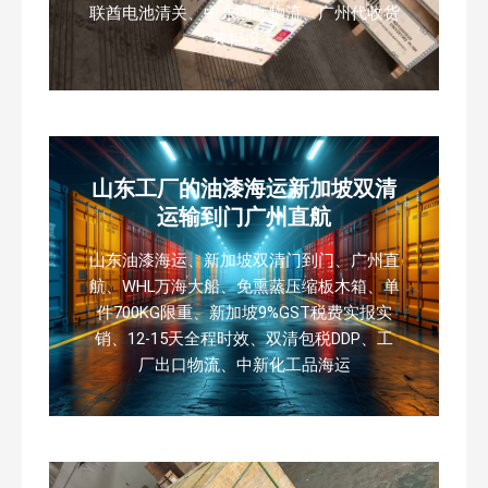
联酋电池清关、中东国际物流、广州代收货
装柜报关
山东工厂的油漆海运新加坡双清
运输到门广州直航
山东油漆海运、新加坡双清门到门、广州直
航、WHL万海大船、免熏蒸压缩板木箱、单
件700KG限重、新加坡9%GST税费实报实
销、12-15天全程时效、双清包税DDP、工
厂出口物流、中新化工品海运