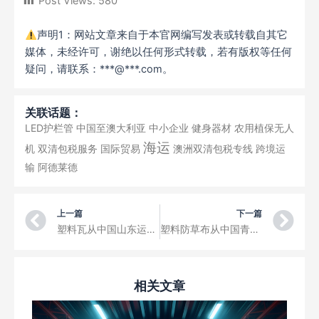
Post Views:
580
声明1：网站文章来自于本官网编写发表或转载自其它
媒体，未经许可，谢绝以任何形式转载，若有版权等任何
疑问，请联系：***@***.com。
关联话题：
LED护栏管
中国至澳大利亚
中小企业
健身器材
农用植保无人
海运
机
双清包税服务
国际贸易
澳洲双清包税专线
跨境运
输
阿德莱德
Prev
Ne
上一篇
下一篇
塑料瓦从中国山东运输到加拿大Saskatoon，加拿大海运整柜双清专线运输装修材料
塑料防草布从中国青岛海运到英国Liverpool，英国海运双清专线运输建筑材料
相关文章