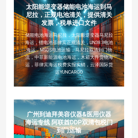
太阳能逆变器储能电池海运到马
尼拉，正规电池清关，提供清关
发票，税单进口文件
储能电池海运马尼拉，太阳能逆变器马尼拉
海运，锂电池菲律宾正规清关，UN38.3电池
海运，MSDS电池运输，马尼拉双清到门物
流，中菲新能源电池海运，木箱大件货物海
运，菲律宾海运税费实报实销，云泽国际货
运YUNCARGO
广州到迪拜美容仪器&医用仪器
海运专线 阿联酋DDP双清包税门
到门运输