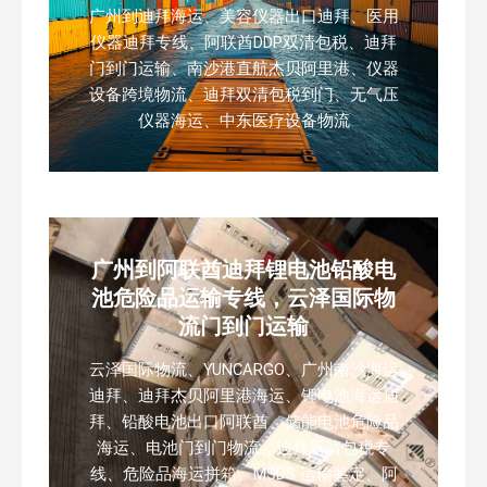
广州到迪拜海运、美容仪器出口迪拜、医用
仪器迪拜专线、阿联酋DDP双清包税、迪拜
门到门运输、南沙港直航杰贝阿里港、仪器
设备跨境物流、迪拜双清包税到门、无气压
仪器海运、中东医疗设备物流
广州到阿联酋迪拜锂电池铅酸电
池危险品运输专线，云泽国际物
流门到门运输
云泽国际物流、YUNCARGO、广州南沙海运
迪拜、迪拜杰贝阿里港海运、锂电池海运迪
拜、铅酸电池出口阿联酋、储能电池危险品
海运、电池门到门物流、迪拜双清包税专
线、危险品海运拼箱、MSDS 运输鉴定、阿