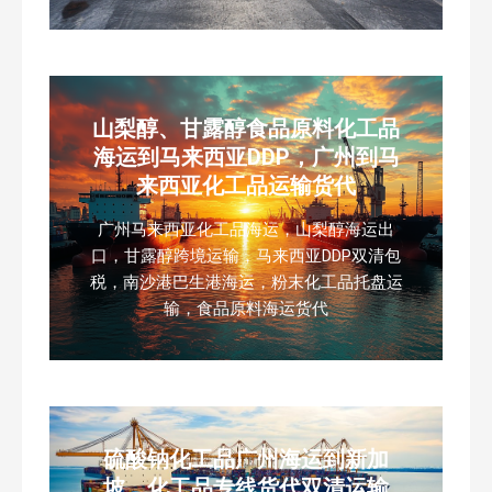
山梨醇、甘露醇食品原料化工品
海运到马来西亚DDP，广州到马
来西亚化工品运输货代
广州马来西亚化工品海运，山梨醇海运出
口，甘露醇跨境运输，马来西亚DDP双清包
税，南沙港巴生港海运，粉末化工品托盘运
输，食品原料海运货代
硫酸钠化工品广州海运到新加
坡，化工品专线货代双清运输