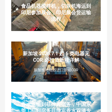
食品机器搅拌机，切块机海运到
印尼参加展会，印尼展会货运输
流程
新加坡 2026.7.1 起 6 类电器无
COR 必扣货新规详解
新加坡对电器进口新规COR
香水运输到菲律宾宿务，中国东
莞工厂到宿务菲律宾香水双清专