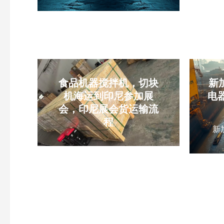
食品机器搅拌机，切块
新加
机海运到印尼参加展
电器
会，印尼展会货运输流
程
新