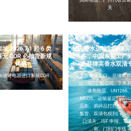
关
坡 2026.7.1 起 6 类
香水运输到菲律宾
无 COR 必扣货新规
务，中国东莞工厂
详解
务菲律宾香水双清
加坡对电器进口新规COR
东莞香水出口、菲律宾宿
运、SITC 船公司、3 类
体危险品、UN1266
MSDS、运输鉴定报告
品柜、易碎品打托包装、
集货、双清包税到门、宿
口清关、ISF 申报、单
审、门到门专线