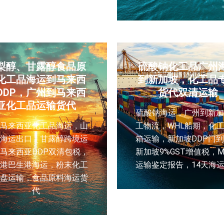
梨醇、甘露醇食品原
硫酸钠化工品广州
化工品海运到马来西
到新加坡，化工品
DDP，广州到马来西
货代双清运输
亚化工品运输货代
硫酸钠海运，广州到新加
州马来西亚化工品海运，山
工物流，WHL船期，化
醇海运出口，甘露醇跨境运
箱运输，新加坡DDP门
马来西亚DDP双清包税，
新加坡9%GST增值税，M
沙港巴生港海运，粉末化工
运输鉴定报告，14天海
托盘运输，食品原料海运货
代