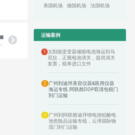
美国机场
德国机场
法国机场
运输案例​
Next
篇
toon，海派海卡超大件运输小件运输
1
太阳能逆变器储能电池海运到马
尼拉，正规电池清关，提供清关
发票，税单进口文件
2
广州到迪拜美容仪器&医用仪器
海运专线 阿联酋DDP双清包税门
到门运输
3
广州到阿联酋迪拜锂电池铅酸电
池危险品运输专线，云泽国际物
流门到门运输