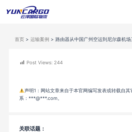
跳
至
内
容
首页
>
运输案例
>
路由器从中国广州空运到尼尔森机场
Post Views:
244
声明1：网站文章来自于本官网编写发表或转载自其
系：***@***.com。
关联话题：