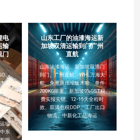
锂电
山东工厂的油漆海运新
运输
加坡双清运输到门广州
流门
直航
山东油漆海运、新加坡双清门
GO、
到门、广州直航、WHL万海大
杰贝
船、免熏蒸压缩板木箱、单件
运迪
700KG限重、新加坡9%GST税
、储
费实报实销、12-15天全程时
门到
效、双清包税DDP、工厂出口
线、
物流、中新化工品海运
 运输
中东
柜报