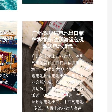
海运
广州/深圳纯电池出口菲
专线
律宾宿务/达沃海运包税
派送电池货代
坡化
广州纯电池出口菲律宾、深圳
工品木
纯电池货代、菲律宾宿务电池
到门，
海运、菲律宾达沃电池DG柜、
SDS
锂电池铅酸电池出口、电池木
运时效
箱合规包装、广州南沙直航宿
务达沃、菲律宾电池海运包税
派送、UN38.3电池报关、危包
证铅酸电池出口、中菲纯电池
专线、内置电池菲律宾海运