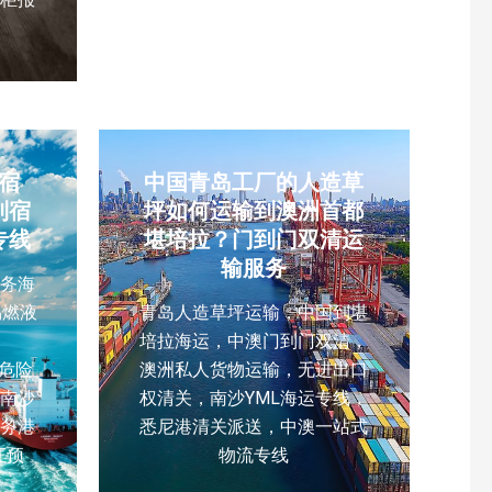
宿
中国青岛工厂的人造草
到宿
坪如何运输到澳洲首都
专线
堪培拉？门到门双清运
输服务
务海
易燃液
青岛人造草坪运输，中国到堪
、
培拉海运，中澳门到门双清，
、危险
澳洲私人货物运输，无进出口
南沙
权清关，南沙YML海运专线，
务港
悉尼港清关派送，中澳一站式
证预
物流专线