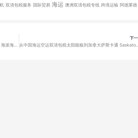
海运
机
双清包税服务
国际贸易
澳洲双清包税专线
跨境运输
阿德莱德
下一
从中国海运空运双清包税干果到加拿大旺市 Vaughan，海派海卡超大件运输小件运输
从中国海运空运双清包税太阳能板到加拿大萨斯卡通 Saska