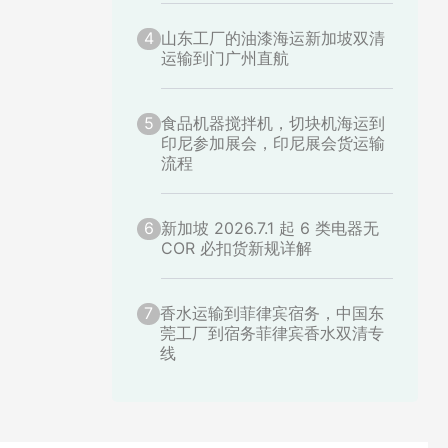
4
山东工厂的油漆海运新加坡双清
运输到门广州直航
5
食品机器搅拌机，切块机海运到
印尼参加展会，印尼展会货运输
流程
6
新加坡 2026.7.1 起 6 类电器无
COR 必扣货新规详解
7
香水运输到菲律宾宿务，中国东
莞工厂到宿务菲律宾香水双清专
线