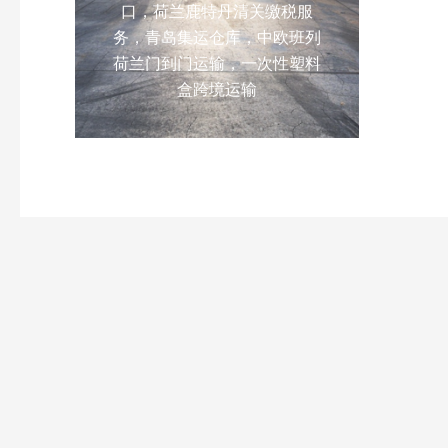
口，荷兰鹿特丹清关缴税服
务，青岛集运仓库，中欧班列
荷兰门到门运输，一次性塑料
盒跨境运输