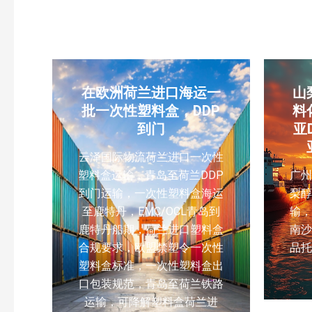
在欧洲荷兰进口海运一
山
批一次性塑料盒，DDP
料
到门
亚
云泽国际物流荷兰进口一次性
塑料盒运输，青岛至荷兰DDP
广
到门运输，一次性塑料盒海运
梨
至鹿特丹，EMC/OCL青岛到
输，
鹿特丹船期，荷兰进口塑料盒
南
合规要求，欧盟禁塑令一次性
品
塑料盒标准，一次性塑料盒出
口包装规范，青岛至荷兰铁路
运输，可降解塑料盒荷兰进