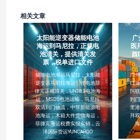
相关文章
太阳能逆变器储能电池
广
海运到马尼拉，正规电
医
池清关，提供清关发
酋
票，税单进口文件
储能电池海运马尼拉，太阳能
广
逆变器马尼拉海运，锂电池菲
口
律宾正规清关，UN38.3电池海
阿联
运，MSDS电池运输，马尼拉
到
双清到门物流，中菲新能源电
里
池海运，木箱大件货物海运，
拜
菲律宾海运税费实报实销，云
泽国际货运YUNCARGO