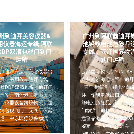
州到迪拜美容仪器&
广州到阿联酋迪拜
用仪器海运专线 阿联
池铅酸电池危险品
DDP双清包税门到门
专线，云泽国际物
运输
到门运输
州到迪拜海运、美容仪器出
云泽国际物流、YUNCAR
迪拜、医用仪器迪拜专线、
广州南沙海运迪拜、迪拜
酋DDP双清包税、迪拜门
阿里港海运、锂电池海
门运输、南沙港直航杰贝阿
拜、铅酸电池出口阿联酋
港、仪器设备跨境物流、迪
能电池危险品海运、电池
双清包税到门、无气压仪器
门物流、迪拜双清包税专
海运、中东医疗设备物流
危险品海运拼箱、MSDS
鉴定、阿联酋电池清关、
国际物流、广州代收货装