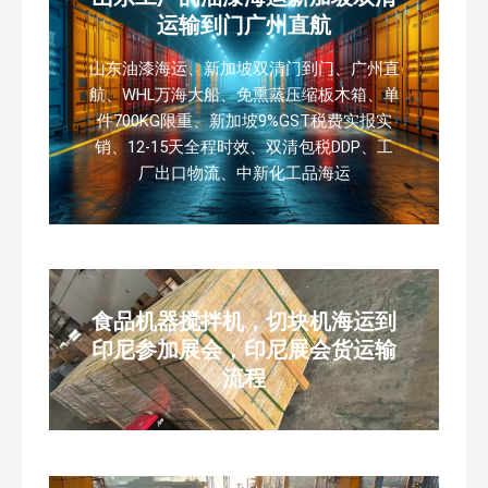
运输到门广州直航
山东油漆海运、新加坡双清门到门、广州直
航、WHL万海大船、免熏蒸压缩板木箱、单
件700KG限重、新加坡9%GST税费实报实
销、12-15天全程时效、双清包税DDP、工
厂出口物流、中新化工品海运
食品机器搅拌机，切块机海运到
印尼参加展会，印尼展会货运输
流程