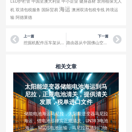
LED护栏管
中国至澳大利亚
中小企业
健身器材
农用植保无人
海运
机
双清包税服务
国际贸易
澳洲双清包税专线
跨境运
输
阿德莱德
Prev
Ne
上一篇
下一篇
挖掘机配件压车架从中国临沂市的工厂海运到德国汉堡，欧洲德国双清包税门到门运输
路由器从中国佛山空运到梅诺卡岛机场三字代码MAH
相关文章
太阳能逆变器储能电池海运到马
尼拉，正规电池清关，提供清关
发票，税单进口文件
储能电池海运马尼拉，太阳能逆变器马尼拉
海运，锂电池菲律宾正规清关，UN38.3电池
海运，MSDS电池运输，马尼拉双清到门物