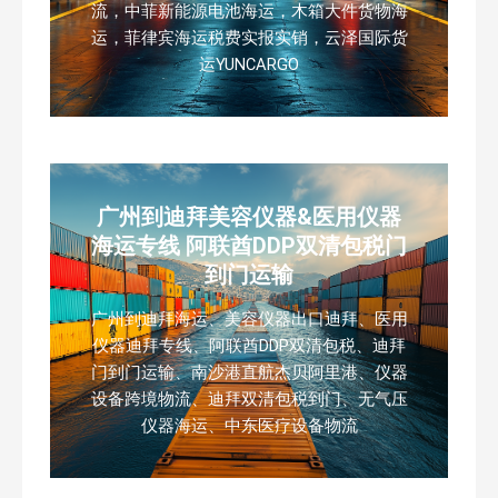
流，中菲新能源电池海运，木箱大件货物海
运，菲律宾海运税费实报实销，云泽国际货
运YUNCARGO
广州到迪拜美容仪器&医用仪器
海运专线 阿联酋DDP双清包税门
到门运输
广州到迪拜海运、美容仪器出口迪拜、医用
仪器迪拜专线、阿联酋DDP双清包税、迪拜
门到门运输、南沙港直航杰贝阿里港、仪器
设备跨境物流、迪拜双清包税到门、无气压
仪器海运、中东医疗设备物流