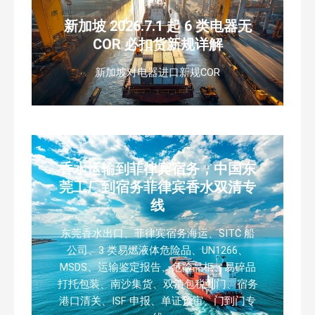
新加坡 2026.7.1 起 6 类电器无
COR 必扣货新规详解
新加坡对电器进口新规COR
香水运输到菲律宾宿务，中国东
莞工厂到宿务菲律宾香水双清专
线
东莞香水出口、菲律宾宿务海运、SITC 船
公司、3 类易燃液体危险品、UN1266、
MSDS、运输鉴定报告、危险品柜、易碎品
打托包装、南沙集货、双清包税到门、宿务
港口清关、ISF 申报、单证预审、门到门专