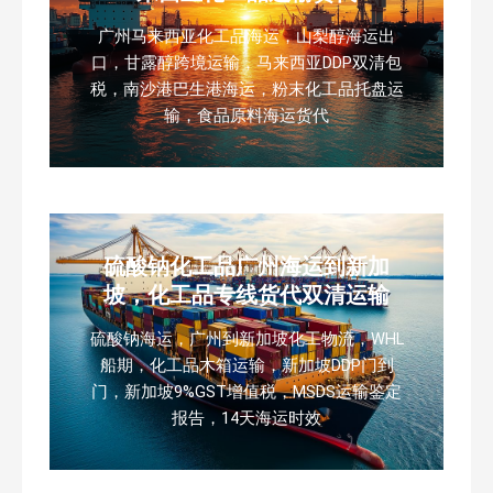
广州马来西亚化工品海运，山梨醇海运出
口，甘露醇跨境运输，马来西亚DDP双清包
税，南沙港巴生港海运，粉末化工品托盘运
输，食品原料海运货代
硫酸钠化工品广州海运到新加
坡，化工品专线货代双清运输
硫酸钠海运，广州到新加坡化工物流，WHL
船期，化工品木箱运输，新加坡DDP门到
门，新加坡9%GST增值税，MSDS运输鉴定
报告，14天海运时效