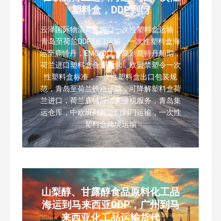
塑料盒，DDP到门
云泽国际物流荷兰进口一次性塑料盒运输，
青岛至荷兰DDP到门运输，一次性塑料盒海
运至鹿特丹，EMC/OCL青岛到鹿特丹船期，
荷兰进口塑料盒合规要求，欧盟禁塑令一次
性塑料盒标准，一次性塑料盒出口包装规
范，青岛至荷兰铁路运输，可降解塑料盒荷
兰进口，荷兰鹿特丹清关缴税服务，青岛集
运仓库，中欧班列荷兰门到门运输，一次性
塑料盒跨境运输
山梨醇、甘露醇食品原料化工品
海运到马来西亚DDP，广州到马
来西亚化工品运输货代