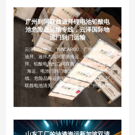
广州到阿联酋迪拜锂电池铅酸电
池危险品运输专线，云泽国际物
流门到门运输
云泽国际物流、YUNCARGO、广州南沙海运
迪拜、迪拜杰贝阿里港海运、锂电池海运迪
拜、铅酸电池出口阿联酋、储能电池危险品
海运、电池门到门物流、迪拜双清包税专
线、危险品海运拼箱、MSDS 运输鉴定、阿
联酋电池清关、中东国际物流、广州代收货
装柜报关
山东工厂的油漆海运新加坡双清