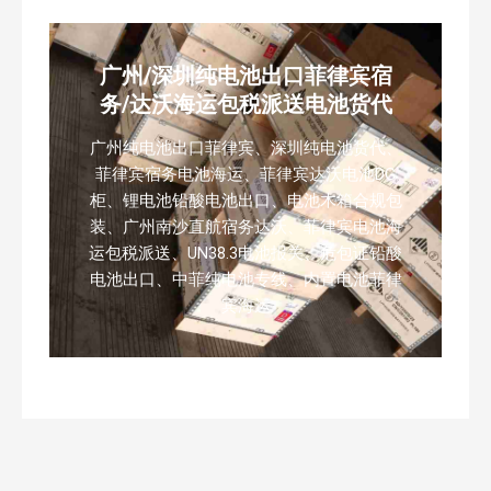
广州/深圳纯电池出口菲律宾宿
务/达沃海运包税派送电池货代
广州纯电池出口菲律宾、深圳纯电池货代、
菲律宾宿务电池海运、菲律宾达沃电池DG
柜、锂电池铅酸电池出口、电池木箱合规包
装、广州南沙直航宿务达沃、菲律宾电池海
运包税派送、UN38.3电池报关、危包证铅酸
电池出口、中菲纯电池专线、内置电池菲律
宾海运