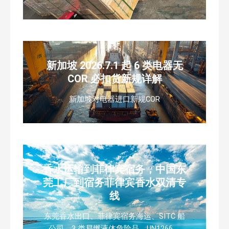
新加坡 2026.7.1 起 6 类电器无
COR 必扣货新规详解
新加坡对电器进口新规COR
香水运输到菲律宾宿务，中国东
莞工厂到宿务菲律宾香水双清专
线
东莞香水出口、菲律宾宿务海运、SITC 船
公司、3 类易燃液体危险品、UN1266、