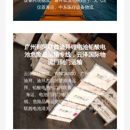
设备跨境物流、迪拜双清包税到门、无气压
仪器海运、中东医疗设备物流
广州到阿联酋迪拜锂电池铅酸电
池危险品运输专线，云泽国际物
流门到门运输
云泽国际物流、YUNCARGO、广州南沙海运
迪拜、迪拜杰贝阿里港海运、锂电池海运迪
拜、铅酸电池出口阿联酋、储能电池危险品
海运、电池门到门物流、迪拜双清包税专
线、危险品海运拼箱、MSDS 运输鉴定、阿
联酋电池清关、中东国际物流、广州代收货
装柜报关