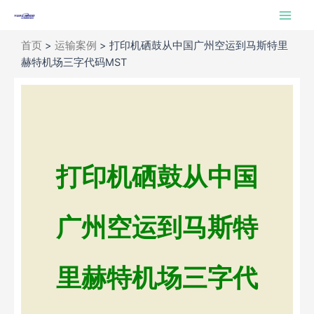
跳
Main
至
Men
内
首页
>
运输案例
>
打印机硒鼓从中国广州空运到马斯特里
容
赫特机场三字代码MST
打印机硒鼓从中国
广州空运到马斯特
里赫特机场三字代