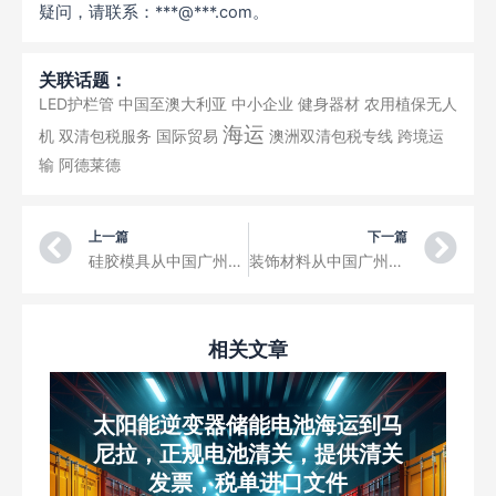
疑问，请联系：***@***.com。
关联话题：
LED护栏管
中国至澳大利亚
中小企业
健身器材
农用植保无人
海运
机
双清包税服务
国际贸易
澳洲双清包税专线
跨境运
输
阿德莱德
Prev
Ne
上一篇
下一篇
硅胶模具从中国广州空运到里昂圣埃克絮佩里机场三字代码LYS
装饰材料从中国广州空运到阿姆斯特丹斯希普霍尔机场三字代码AMS
相关文章
太阳能逆变器储能电池海运到马
尼拉，正规电池清关，提供清关
发票，税单进口文件