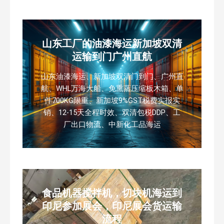
山东工厂的油漆海运新加坡双清
运输到门广州直航
山东油漆海运、新加坡双清门到门、广州直
航、WHL万海大船、免熏蒸压缩板木箱、单
件700KG限重、新加坡9%GST税费实报实
销、12-15天全程时效、双清包税DDP、工
厂出口物流、中新化工品海运
食品机器搅拌机，切块机海运到
印尼参加展会，印尼展会货运输
流程