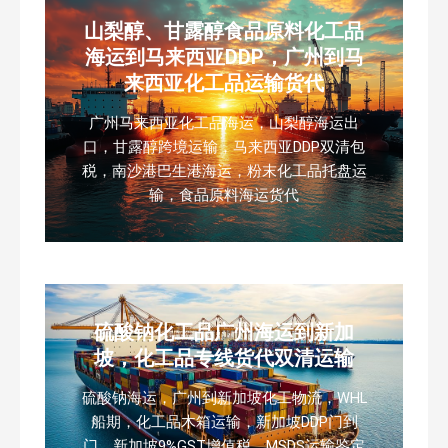
山梨醇、甘露醇食品原料化工品
海运到马来西亚DDP，广州到马
来西亚化工品运输货代
广州马来西亚化工品海运，山梨醇海运出
口，甘露醇跨境运输，马来西亚DDP双清包
税，南沙港巴生港海运，粉末化工品托盘运
输，食品原料海运货代
硫酸钠化工品广州海运到新加
坡，化工品专线货代双清运输
硫酸钠海运，广州到新加坡化工物流，WHL
船期，化工品木箱运输，新加坡DDP门到
门，新加坡9%GST增值税，MSDS运输鉴定