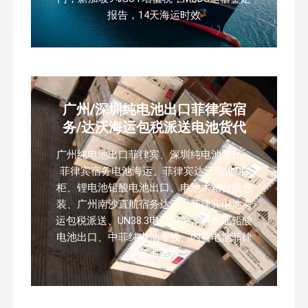
报告，14天海运时效
广州/深圳纯电池出口菲律宾宿
务/达沃海运包税派送电池货代
广州纯电池出口菲律宾、深圳纯电池货代、
菲律宾宿务电池海运、菲律宾达沃电池DG
柜、锂电池铅酸电池出口、电池木箱合规包
装、广州南沙直航宿务达沃、菲律宾电池海
运包税派送、UN38.3电池报关、危包证铅酸
电池出口、中菲纯电池专线、内置电池菲律
宾海运