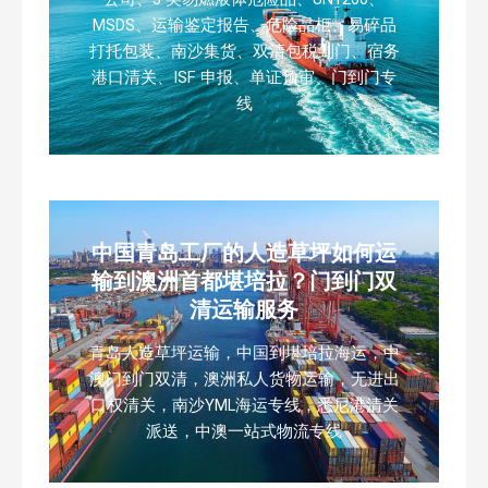
MSDS、运输鉴定报告、危险品柜、易碎品
打托包装、南沙集货、双清包税到门、宿务
港口清关、ISF 申报、单证预审、门到门专
线
中国青岛工厂的人造草坪如何运
输到澳洲首都堪培拉？门到门双
清运输服务
青岛人造草坪运输，中国到堪培拉海运，中
澳门到门双清，澳洲私人货物运输，无进出
口权清关，南沙YML海运专线，悉尼港清关
派送，中澳一站式物流专线