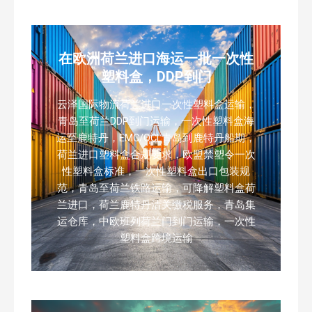
在欧洲荷兰进口海运一批一次性
塑料盒，DDP到门
云泽国际物流荷兰进口一次性塑料盒运输，
青岛至荷兰DDP到门运输，一次性塑料盒海
运至鹿特丹，EMC/OCL青岛到鹿特丹船期，
荷兰进口塑料盒合规要求，欧盟禁塑令一次
性塑料盒标准，一次性塑料盒出口包装规
范，青岛至荷兰铁路运输，可降解塑料盒荷
兰进口，荷兰鹿特丹清关缴税服务，青岛集
运仓库，中欧班列荷兰门到门运输，一次性
塑料盒跨境运输