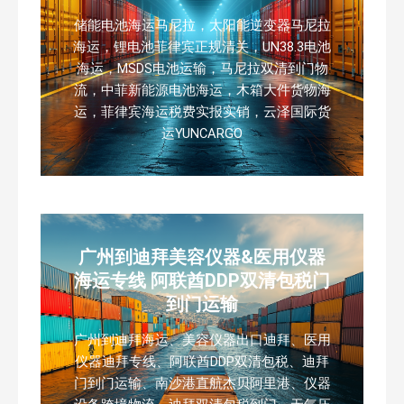
储能电池海运马尼拉，太阳能逆变器马尼拉
海运，锂电池菲律宾正规清关，UN38.3电池
海运，MSDS电池运输，马尼拉双清到门物
流，中菲新能源电池海运，木箱大件货物海
运，菲律宾海运税费实报实销，云泽国际货
运YUNCARGO
广州到迪拜美容仪器&医用仪器
海运专线 阿联酋DDP双清包税门
到门运输
广州到迪拜海运、美容仪器出口迪拜、医用
仪器迪拜专线、阿联酋DDP双清包税、迪拜
门到门运输、南沙港直航杰贝阿里港、仪器