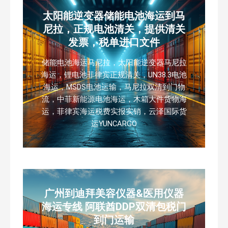
太阳能逆变器储能电池海运到马
尼拉，正规电池清关，提供清关
发票，税单进口文件
储能电池海运马尼拉，太阳能逆变器马尼拉
海运，锂电池菲律宾正规清关，UN38.3电池
海运，MSDS电池运输，马尼拉双清到门物
流，中菲新能源电池海运，木箱大件货物海
运，菲律宾海运税费实报实销，云泽国际货
运YUNCARGO
广州到迪拜美容仪器&医用仪器
海运专线 阿联酋DDP双清包税门
到门运输