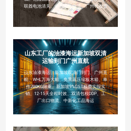
联酋电池清关、中东国际物流、广州代收货
装柜报关
山东工厂的油漆海运新加坡双清
运输到门广州直航
山东油漆海运、新加坡双清门到门、广州直
航、WHL万海大船、免熏蒸压缩板木箱、单
件700KG限重、新加坡9%GST税费实报实
销、12-15天全程时效、双清包税DDP、工
厂出口物流、中新化工品海运