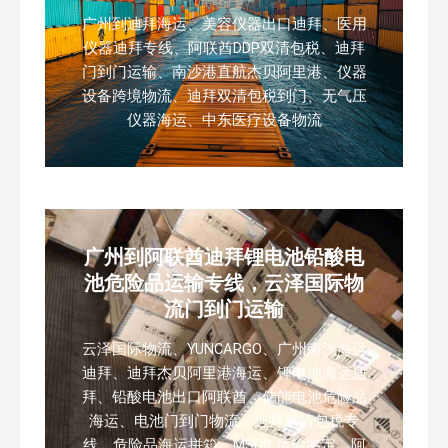
广州到迪拜海运、美容仪器出口迪拜、医用
仪器迪拜专线、阿联酋DDP双清包税、迪拜
门到门运输、南沙港直航杰贝阿里港、仪器
设备跨境物流、迪拜双清包税到门、无气压
仪器海运、中东医疗设备物流
广州到阿联酋迪拜锂电池铅酸电
池危险品运输专线，云泽国际物
流门到门运输
云泽国际物流、YUNCARGO、广州南沙海运
迪拜、迪拜杰贝阿里港海运、锂电池海运迪
拜、铅酸电池出口阿联酋、储能电池危险品
海运、电池门到门物流、迪拜双清包税专
线、危险品海运拼箱、MSDS 运输鉴定、阿