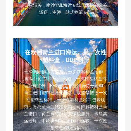
口权清关，南沙YML海运专线，悉尼港清关
派送，中澳一站式物流专线
在欧洲荷兰进口海运一批一次性
塑料盒，DDP到门
云泽国际物流荷兰进口一次性塑料盒运输，
青岛至荷兰DDP到门运输，一次性塑料盒海
运至鹿特丹，EMC/OCL青岛到鹿特丹船期，
荷兰进口塑料盒合规要求，欧盟禁塑令一次
性塑料盒标准，一次性塑料盒出口包装规
范，青岛至荷兰铁路运输，可降解塑料盒荷
兰进口，荷兰鹿特丹清关缴税服务，青岛集
运仓库，中欧班列荷兰门到门运输，一次性
塑料盒跨境运输