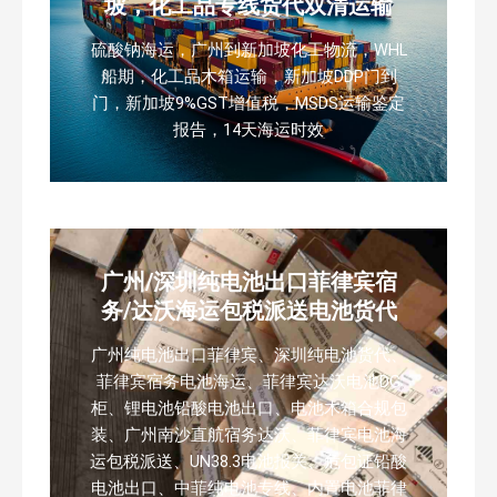
坡，化工品专线货代双清运输
硫酸钠海运，广州到新加坡化工物流，WHL
船期，化工品木箱运输，新加坡DDP门到
门，新加坡9%GST增值税，MSDS运输鉴定
报告，14天海运时效
广州/深圳纯电池出口菲律宾宿
务/达沃海运包税派送电池货代
广州纯电池出口菲律宾、深圳纯电池货代、
菲律宾宿务电池海运、菲律宾达沃电池DG
柜、锂电池铅酸电池出口、电池木箱合规包
装、广州南沙直航宿务达沃、菲律宾电池海
运包税派送、UN38.3电池报关、危包证铅酸
电池出口、中菲纯电池专线、内置电池菲律