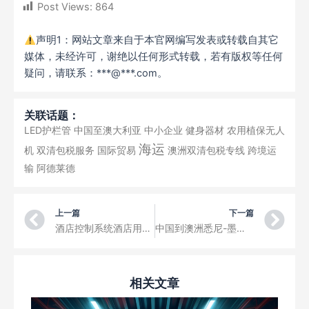
Post Views:
864
声明1：网站文章来自于本官网编写发表或转载自其它
媒体，未经许可，谢绝以任何形式转载，若有版权等任何
疑问，请联系：***@***.com。
关联话题：
LED护栏管
中国至澳大利亚
中小企业
健身器材
农用植保无人
海运
机
双清包税服务
国际贸易
澳洲双清包税专线
跨境运
输
阿德莱德
Prev
Ne
上一篇
下一篇
酒店控制系统酒店用品从中国义乌海运到菲律宾马尼拉双清包税到门整柜散货空运
中国到澳洲悉尼-墨尔本-布里斯班散货拼柜整柜海运/空运双清到门服务
相关文章