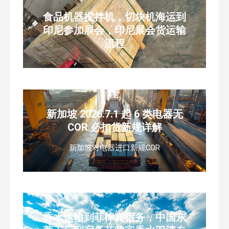
食品机器搅拌机，切块机海运到
印尼参加展会，印尼展会货运输
流程
新加坡 2026.7.1 起 6 类电器无
COR 必扣货新规详解
新加坡对电器进口新规COR
香水运输到菲律宾宿务，中国东