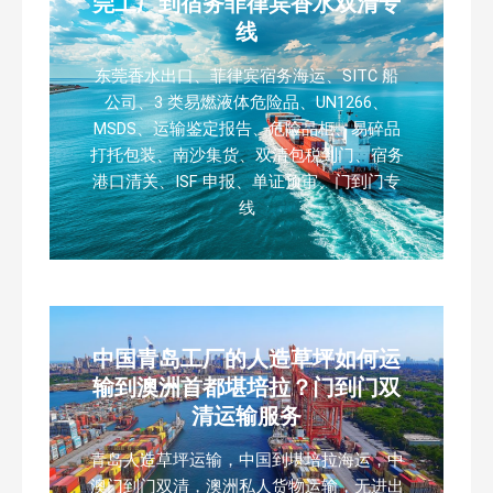
莞工厂到宿务菲律宾香水双清专
线
东莞香水出口、菲律宾宿务海运、SITC 船
公司、3 类易燃液体危险品、UN1266、
MSDS、运输鉴定报告、危险品柜、易碎品
打托包装、南沙集货、双清包税到门、宿务
港口清关、ISF 申报、单证预审、门到门专
线
中国青岛工厂的人造草坪如何运
输到澳洲首都堪培拉？门到门双
清运输服务
青岛人造草坪运输，中国到堪培拉海运，中
澳门到门双清，澳洲私人货物运输，无进出