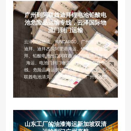
广州到阿联酋迪拜锂电池铅酸电
池危险品运输专线，云泽国际物
流门到门运输
云泽国际物流、YUNCARGO、广州南沙海运
迪拜、迪拜杰贝阿里港海运、锂电池海运迪
拜、铅酸电池出口阿联酋、储能电池危险品
海运、电池门到门物流、迪拜双清包税专
线、危险品海运拼箱、MSDS 运输鉴定、阿
联酋电池清关、中东国际物流、广州代收货
装柜报关
山东工厂的油漆海运新加坡双清