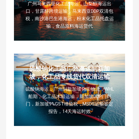
广州马来西亚化工品海运，山梨醇海运出
口，甘露醇跨境运输，马来西亚DDP双清包
税，南沙港巴生港海运，粉末化工品托盘运
输，食品原料海运货代
硫酸钠化工品广州海运到新加
坡，化工品专线货代双清运输
硫酸钠海运，广州到新加坡化工物流，WHL
船期，化工品木箱运输，新加坡DDP门到
门，新加坡9%GST增值税，MSDS运输鉴定
报告，14天海运时效