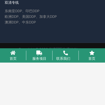
双清专线
东南亚DDP、印巴DDP
欧洲DDP、美国DDP、加拿大DDP
澳洲DDP、中东DDP
Copyright © 2026 云泽国际物流YUNcargo
粤ICP备2023046221号-1
首页
服务项目
联系我们
首页