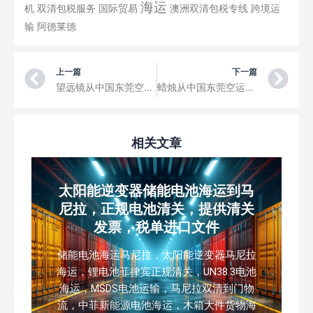
海运
机
双清包税服务
国际贸易
澳洲双清包税专线
跨境运
输
阿德莱德
Prev
Ne
上一篇
下一篇
望远镜从中国东莞空运到维兰库卢什机场三字代码VNX
蜡烛从中国东莞空运到塞雷茨·哈马爵士国际机场三字代码GBE
相关文章
太阳能逆变器储能电池海运到马
尼拉，正规电池清关，提供清关
发票，税单进口文件
储能电池海运马尼拉，太阳能逆变器马尼拉
海运，锂电池菲律宾正规清关，UN38.3电池
海运，MSDS电池运输，马尼拉双清到门物
流，中菲新能源电池海运，木箱大件货物海