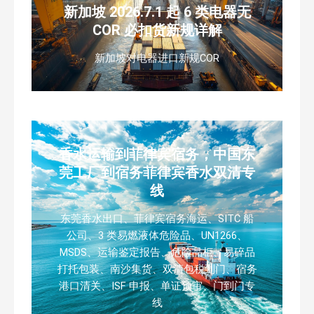
新加坡 2026.7.1 起 6 类电器无
COR 必扣货新规详解
新加坡对电器进口新规COR
香水运输到菲律宾宿务，中国东
莞工厂到宿务菲律宾香水双清专
线
东莞香水出口、菲律宾宿务海运、SITC 船
公司、3 类易燃液体危险品、UN1266、
MSDS、运输鉴定报告、危险品柜、易碎品
打托包装、南沙集货、双清包税到门、宿务
港口清关、ISF 申报、单证预审、门到门专
线