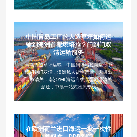
中国青岛工厂的人造草坪如何运
输到澳洲首都堪培拉？门到门双
清运输服务
青岛人造草坪运输，中国到堪培拉海运，中
澳门到门双清，澳洲私人货物运输，无进出
口权清关，南沙YML海运专线，悉尼港清关
派送，中澳一站式物流专线
在欧洲荷兰进口海运一批一次性
塑料盒，DDP到门