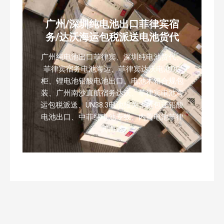
广州/深圳纯电池出口菲律宾宿
务/达沃海运包税派送电池货代
广州纯电池出口菲律宾、深圳纯电池货代、
菲律宾宿务电池海运、菲律宾达沃电池DG
柜、锂电池铅酸电池出口、电池木箱合规包
装、广州南沙直航宿务达沃、菲律宾电池海
运包税派送、UN38.3电池报关、危包证铅酸
电池出口、中菲纯电池专线、内置电池菲律
宾海运