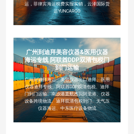
运，菲律宾海运税费实报实销，云泽国际货
运YUNCARGO
广州到迪拜美容仪器&医用仪器
海运专线 阿联酋DDP双清包税门
到门运输
广州到迪拜海运、美容仪器出口迪拜、医用
仪器迪拜专线、阿联酋DDP双清包税、迪拜
门到门运输、南沙港直航杰贝阿里港、仪器
设备跨境物流、迪拜双清包税到门、无气压
仪器海运、中东医疗设备物流