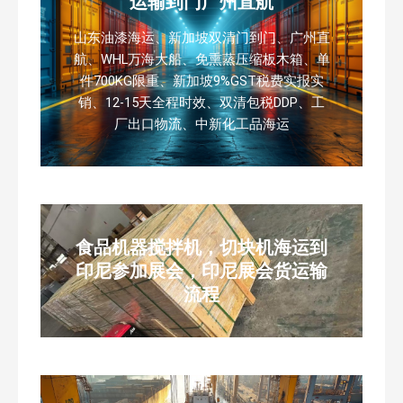
运输到门广州直航
山东油漆海运、新加坡双清门到门、广州直
航、WHL万海大船、免熏蒸压缩板木箱、单
件700KG限重、新加坡9%GST税费实报实
销、12-15天全程时效、双清包税DDP、工
厂出口物流、中新化工品海运
食品机器搅拌机，切块机海运到
印尼参加展会，印尼展会货运输
流程