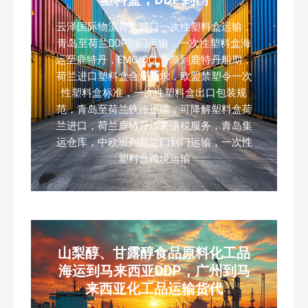
云泽国际物流荷兰进口一次性塑料盒运输，
青岛至荷兰DDP到门运输，一次性塑料盒海
运至鹿特丹，EMC/OCL青岛到鹿特丹船期，
荷兰进口塑料盒合规要求，欧盟禁塑令一次
性塑料盒标准，一次性塑料盒出口包装规
范，青岛至荷兰铁路运输，可降解塑料盒荷
兰进口，荷兰鹿特丹清关缴税服务，青岛集
运仓库，中欧班列荷兰门到门运输，一次性
塑料盒跨境运输
山梨醇、甘露醇食品原料化工品
海运到马来西亚DDP，广州到马
来西亚化工品运输货代