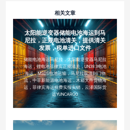
相关文章
太阳能逆变器储能电池海运到马
尼拉，正规电池清关，提供清关
发票，税单进口文件
储能电池海运马尼拉，太阳能逆变器马尼拉
海运，锂电池菲律宾正规清关，UN38.3电池
海运，MSDS电池运输，马尼拉双清到门物
流，中菲新能源电池海运，木箱大件货物海
运，菲律宾海运税费实报实销，云泽国际货
运YUNCARGO