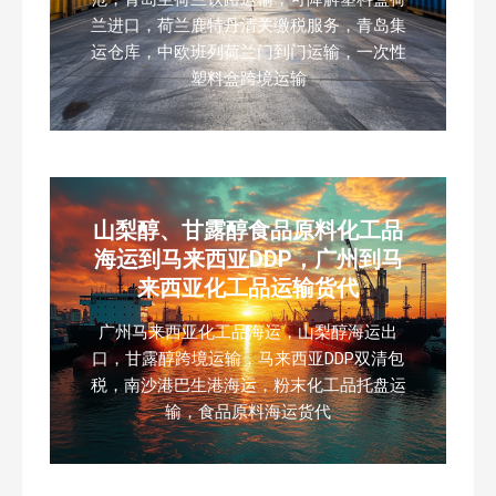
兰进口，荷兰鹿特丹清关缴税服务，青岛集
运仓库，中欧班列荷兰门到门运输，一次性
塑料盒跨境运输
山梨醇、甘露醇食品原料化工品
海运到马来西亚DDP，广州到马
来西亚化工品运输货代
广州马来西亚化工品海运，山梨醇海运出
口，甘露醇跨境运输，马来西亚DDP双清包
税，南沙港巴生港海运，粉末化工品托盘运
输，食品原料海运货代