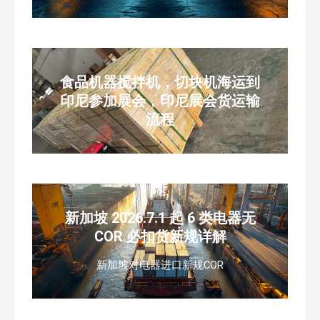
食品机器搅拌机，切块机海运到
印尼参加展会，印尼展会货运输
流程
新加坡 2026.7.1 起 6 类电器无
COR 必扣货新规详解
新加坡对电器进口新规COR