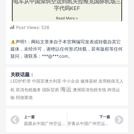
电车从中国深圳空运到凯夫拉维克国际机场三
字代码KEF
Read More »
Post Views:
526
声明1：网站文章来自于本官网编写发表或转载自其它
媒体，未经许可，谢绝以任何形式转载，若有版权等任何
疑问，请联系：***@***.com。
关联话题：
LED护栏管
中国至澳大利亚
中小企业
健身器材
农用植保无人
海运
机
双清包税服务
国际贸易
澳洲双清包税专线
跨境运
输
阿德莱德
Prev
Ne
上一篇
下一篇
面膜从中国广州空运到巴林Bahrain 阿瓦利Awali 电商小包裹国际快递
牙膏从中国广州空运到孟加拉Bangladesh 吉大港Chattogram电商小包裹国际快递