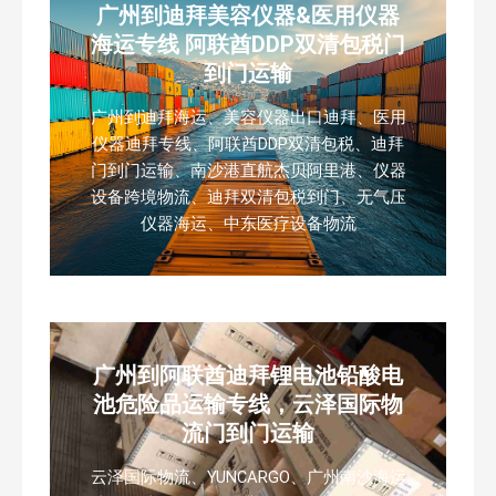
广州到迪拜美容仪器&医用仪器
海运专线 阿联酋DDP双清包税门
到门运输
广州到迪拜海运、美容仪器出口迪拜、医用
仪器迪拜专线、阿联酋DDP双清包税、迪拜
门到门运输、南沙港直航杰贝阿里港、仪器
设备跨境物流、迪拜双清包税到门、无气压
仪器海运、中东医疗设备物流
广州到阿联酋迪拜锂电池铅酸电
池危险品运输专线，云泽国际物
流门到门运输
云泽国际物流、YUNCARGO、广州南沙海运