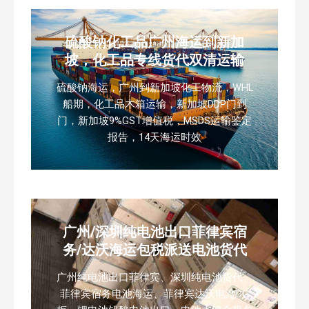
硫酸钠化工品广州海运到新加
坡，化工品专线货代双清运输
硫酸钠海运，广州到新加坡化工物流，WHL
船期，化工品木箱运输，新加坡DDP门到
门，新加坡9%GST增值税，MSDS运输鉴定
报告，14天海运时效
广州/深圳纯电池出口菲律宾宿
务/达沃海运包税派送电池货代
广州纯电池出口菲律宾、深圳纯电池货代、
菲律宾宿务电池海运、菲律宾达沃电池DG