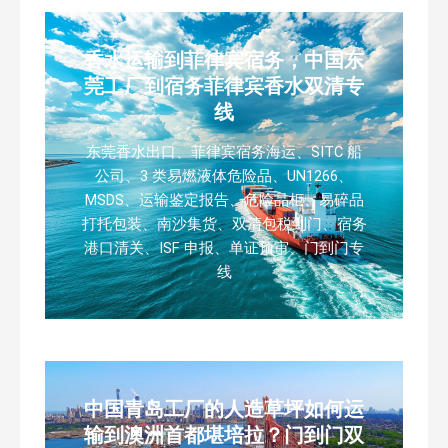
香水运输到菲律宾宿务，中国东
莞工厂到宿务菲律宾香水双清专
线
东莞香水出口、菲律宾宿务海运、SITC 船
公司、3 类易燃液体危险品、UN1266、
MSDS、运输鉴定报告、危险品柜、易碎品
打托包装、南沙集货、双清包税到门、宿务
港口清关、ISF 申报、单证预审、门到门专
线
中国青岛工厂的人造草坪如何运
输到澳洲首都堪培拉？门到门双