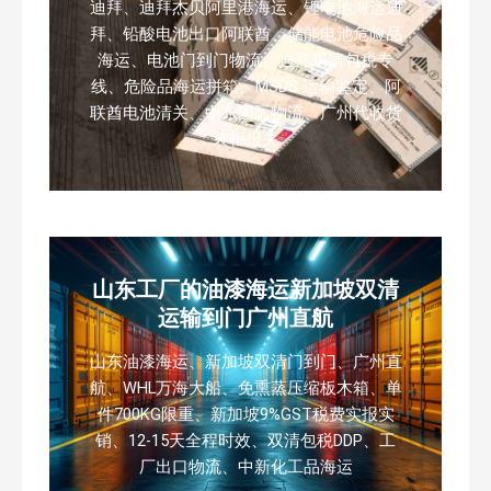
迪拜、迪拜杰贝阿里港海运、锂电池海运迪
拜、铅酸电池出口阿联酋、储能电池危险品
海运、电池门到门物流、迪拜双清包税专
线、危险品海运拼箱、MSDS 运输鉴定、阿
联酋电池清关、中东国际物流、广州代收货
装柜报关
山东工厂的油漆海运新加坡双清
运输到门广州直航
山东油漆海运、新加坡双清门到门、广州直
航、WHL万海大船、免熏蒸压缩板木箱、单
件700KG限重、新加坡9%GST税费实报实
销、12-15天全程时效、双清包税DDP、工
厂出口物流、中新化工品海运