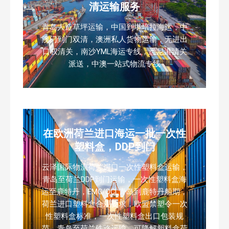
清运输服务
青岛人造草坪运输，中国到堪培拉海运，中
澳门到门双清，澳洲私人货物运输，无进出
口权清关，南沙YML海运专线，悉尼港清关
派送，中澳一站式物流专线
在欧洲荷兰进口海运一批一次性
塑料盒，DDP到门
云泽国际物流荷兰进口一次性塑料盒运输，
青岛至荷兰DDP到门运输，一次性塑料盒海
运至鹿特丹，EMC/OCL青岛到鹿特丹船期，
荷兰进口塑料盒合规要求，欧盟禁塑令一次
性塑料盒标准，一次性塑料盒出口包装规
范，青岛至荷兰铁路运输，可降解塑料盒荷