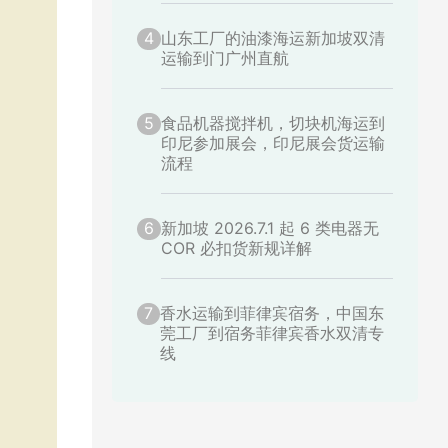
4
山东工厂的油漆海运新加坡双清
运输到门广州直航
5
食品机器搅拌机，切块机海运到
印尼参加展会，印尼展会货运输
流程
6
新加坡 2026.7.1 起 6 类电器无
COR 必扣货新规详解
7
香水运输到菲律宾宿务，中国东
莞工厂到宿务菲律宾香水双清专
线