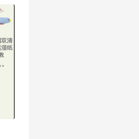
国双清
运湿纸
敦
e »