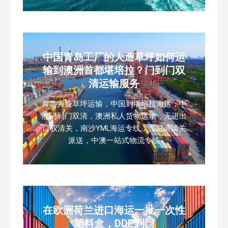
中国青岛工厂的人造草坪如何运
输到澳洲首都堪培拉？门到门双
清运输服务
青岛人造草坪运输，中国到堪培拉海运，中
澳门到门双清，澳洲私人货物运输，无进出
口权清关，南沙YML海运专线，悉尼港清关
派送，中澳一站式物流专线
在欧洲荷兰进口海运一批一次性
塑料盒，DDP到门