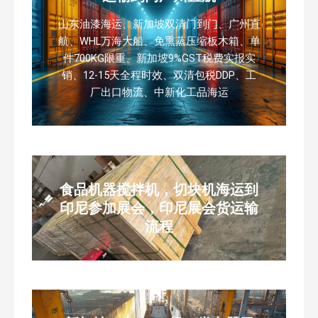
山东油漆海运、新加坡双清门到门、广州直
航、WHL万海大船、免熏蒸压缩板木箱、单
件700KG限重、新加坡9%GST税费实报实
销、12-15天全程时效、双清包税DDP、工
厂出口物流、中新化工品海运
食品机器搅拌机，切块机海运到
印尼参加展会，印尼展会货运输
流程