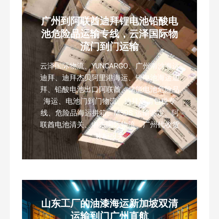
广州到阿联酋迪拜锂电池铅酸电
池危险品运输专线，云泽国际物
流门到门运输
云泽国际物流、YUNCARGO、广州南沙海运
迪拜、迪拜杰贝阿里港海运、锂电池海运迪
拜、铅酸电池出口阿联酋、储能电池危险品
海运、电池门到门物流、迪拜双清包税专
线、危险品海运拼箱、MSDS 运输鉴定、阿
联酋电池清关、中东国际物流、广州代收货
装柜报关
山东工厂的油漆海运新加坡双清
运输到门广州直航