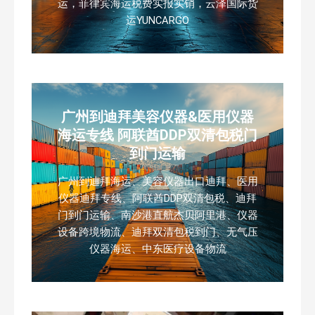
运，菲律宾海运税费实报实销，云泽国际货
运YUNCARGO
广州到迪拜美容仪器&医用仪器
海运专线 阿联酋DDP双清包税门
到门运输
广州到迪拜海运、美容仪器出口迪拜、医用
仪器迪拜专线、阿联酋DDP双清包税、迪拜
门到门运输、南沙港直航杰贝阿里港、仪器
设备跨境物流、迪拜双清包税到门、无气压
仪器海运、中东医疗设备物流