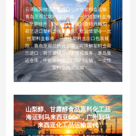
云泽国际物流荷兰进口一次性塑料盒运输，
青岛至荷兰DDP到门运输，一次性塑料盒海
运至鹿特丹，EMC/OCL青岛到鹿特丹船期，
荷兰进口塑料盒合规要求，欧盟禁塑令一次
性塑料盒标准，一次性塑料盒出口包装规
范，青岛至荷兰铁路运输，可降解塑料盒荷
兰进口，荷兰鹿特丹清关缴税服务，青岛集
运仓库，中欧班列荷兰门到门运输，一次性
塑料盒跨境运输
山梨醇、甘露醇食品原料化工品
海运到马来西亚DDP，广州到马
来西亚化工品运输货代