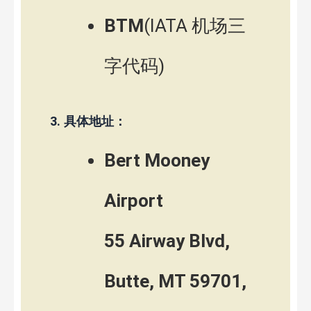
BTM
(IATA 机场三
字代码)
3.
具体地址：
Bert Mooney
Airport
55 Airway Blvd,
Butte, MT 59701,