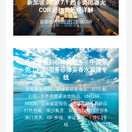
新加坡 2026.7.1 起 6 类电器无
COR 必扣货新规详解
新加坡对电器进口新规COR
香水运输到菲律宾宿务，中国东
莞工厂到宿务菲律宾香水双清专
线
东莞香水出口、菲律宾宿务海运、SITC 船
公司、3 类易燃液体危险品、UN1266、
MSDS、运输鉴定报告、危险品柜、易碎品
打托包装、南沙集货、双清包税到门、宿务
港口清关、ISF 申报、单证预审、门到门专
线