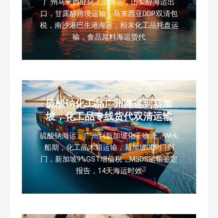
广州马来西亚化工品海运，山梨醇海运出
口，甘露醇跨境运输，马来西亚DDP双清包
税，南沙港巴生港海运，粉末化工品托盘运
输，食品原料海运货代
硫酸钠化工品广州海运到新加
坡，化工品专线货代双清运输
硫酸钠海运，广州到新加坡化工物流，WHL
船期，化工品木箱运输，新加坡DDP门到
门，新加坡9%GST增值税，MSDS运输鉴定
报告，14天海运时效