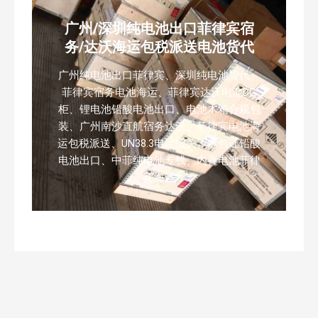
广州/深圳纯电池出口菲律宾宿
务/达沃海运包税派送电池货代
广州纯电池出口菲律宾、深圳纯电池货代、
菲律宾宿务电池海运、菲律宾达沃电池DG
柜、锂电池铅酸电池出口、电池木箱合规包
装、广州南沙直航宿务达沃、菲律宾电池海
运包税派送、UN38.3电池报关、危包证铅酸
电池出口、中菲纯电池专线、内置电池菲律
宾海运