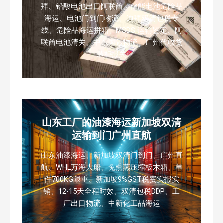
拜、铅酸电池出口阿联酋、储能电池危险品
海运、电池门到门物流、迪拜双清包税专
线、危险品海运拼箱、MSDS 运输鉴定、阿
联酋电池清关、中东国际物流、广州代收货
装柜报关
山东工厂的油漆海运新加坡双清
运输到门广州直航
山东油漆海运、新加坡双清门到门、广州直
航、WHL万海大船、免熏蒸压缩板木箱、单
件700KG限重、新加坡9%GST税费实报实
销、12-15天全程时效、双清包税DDP、工
厂出口物流、中新化工品海运