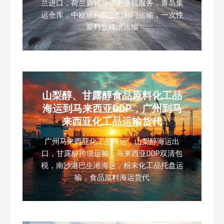
兰进口，荷兰鹿特丹清关缴税服务，青岛集
运仓库，中欧班列荷兰门到门运输，一次性
塑料盒跨境运输
山梨醇、甘露醇食品原料化工品
海运到马来西亚DDP，广州到马
来西亚化工品运输货代
广州马来西亚化工品海运，山梨醇海运出
口，甘露醇跨境运输，马来西亚DDP双清包
税，南沙港巴生港海运，粉末化工品托盘运
输，食品原料海运货代