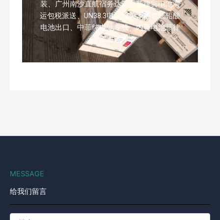
装、广州南沙直航宿务达沃、菲律宾电池海
运包税派送、UN38.3电池报关、危包证铅酸
电池出口、中菲纯电池专线、内置电池菲律
宾海运
MESSAGE
给我们留言