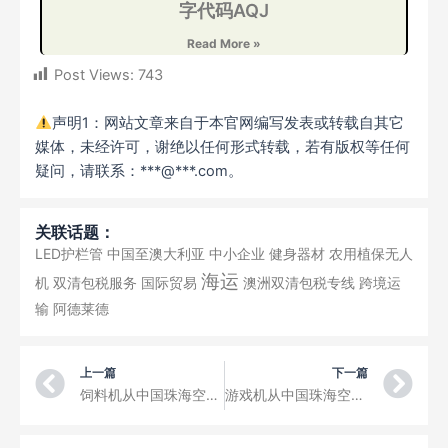
字代码AQJ
Read More »
Post Views:
743
声明1：网站文章来自于本官网编写发表或转载自其它
媒体，未经许可，谢绝以任何形式转载，若有版权等任何
疑问，请联系：***@***.com。
关联话题：
LED护栏管
中国至澳大利亚
中小企业
健身器材
农用植保无人
海运
机
双清包税服务
国际贸易
澳洲双清包税专线
跨境运
输
阿德莱德
Prev
Ne
上一篇
下一篇
饲料机从中国珠海空运到瓦岱国际机场三字代码VTE
游戏机从中国珠海空运到琅勃拉邦国际机场三字代码LPQ