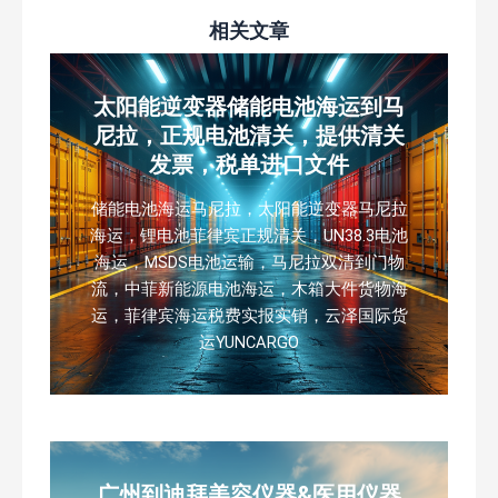
相关文章
太阳能逆变器储能电池海运到马
尼拉，正规电池清关，提供清关
发票，税单进口文件
储能电池海运马尼拉，太阳能逆变器马尼拉
海运，锂电池菲律宾正规清关，UN38.3电池
海运，MSDS电池运输，马尼拉双清到门物
流，中菲新能源电池海运，木箱大件货物海
运，菲律宾海运税费实报实销，云泽国际货
运YUNCARGO
广州到迪拜美容仪器&医用仪器