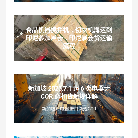
食品机器搅拌机，切块机海运到
印尼参加展会，印尼展会货运输
流程
新加坡 2026.7.1 起 6 类电器无
COR 必扣货新规详解
新加坡对电器进口新规COR