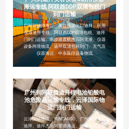
海运专线 阿联酋DDP双清包税门
到门运输
广州到迪拜海运、美容仪器出口迪拜、医用
仪器迪拜专线、阿联酋DDP双清包税、迪拜
门到门运输、南沙港直航杰贝阿里港、仪器
设备跨境物流、迪拜双清包税到门、无气压
仪器海运、中东医疗设备物流
广州到阿联酋迪拜锂电池铅酸电
池危险品运输专线，云泽国际物
流门到门运输
云泽国际物流、YUNCARGO、广州南沙海运
迪拜、迪拜杰贝阿里港海运、锂电池海运迪