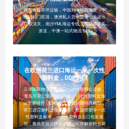
青岛人造草坪运输，中国到堪培拉海运，中
澳门到门双清，澳洲私人货物运输，无进出
口权清关，南沙YML海运专线，悉尼港清关
派送，中澳一站式物流专线
在欧洲荷兰进口海运一批一次性
塑料盒，DDP到门
云泽国际物流荷兰进口一次性塑料盒运输，
青岛至荷兰DDP到门运输，一次性塑料盒海
运至鹿特丹，EMC/OCL青岛到鹿特丹船期，
荷兰进口塑料盒合规要求，欧盟禁塑令一次
性塑料盒标准，一次性塑料盒出口包装规
范，青岛至荷兰铁路运输，可降解塑料盒荷