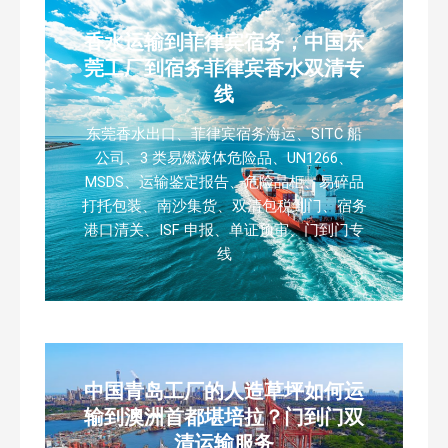
香水运输到菲律宾宿务，中国东
莞工厂到宿务菲律宾香水双清专
线
东莞香水出口、菲律宾宿务海运、SITC 船
公司、3 类易燃液体危险品、UN1266、
MSDS、运输鉴定报告、危险品柜、易碎品
打托包装、南沙集货、双清包税到门、宿务
港口清关、ISF 申报、单证预审、门到门专
线
中国青岛工厂的人造草坪如何运
输到澳洲首都堪培拉？门到门双
清运输服务