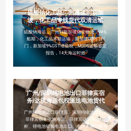
硫酸钠化工品广州海运到新加
坡，化工品专线货代双清运输
硫酸钠海运，广州到新加坡化工物流，WHL
船期，化工品木箱运输，新加坡DDP门到
门，新加坡9%GST增值税，MSDS运输鉴定
报告，14天海运时效
广州/深圳纯电池出口菲律宾宿
务/达沃海运包税派送电池货代
广州纯电池出口菲律宾、深圳纯电池货代、
菲律宾宿务电池海运、菲律宾达沃电池DG
柜、锂电池铅酸电池出口、电池木箱合规包