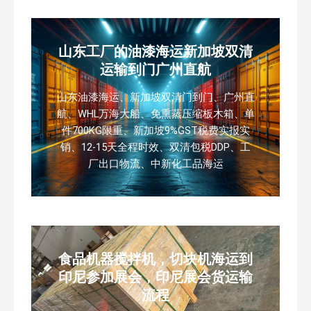
山东工厂的油漆海运新加坡双清
运输到门广州直航
山东油漆海运、新加坡双清门到门、广州直
航、WHL万海大船、免熏蒸压缩板木箱、单
件700KG限重、新加坡9%GST税费实报实
销、12-15天全程时效、双清包税DDP、工
厂出口物流、中新化工品海运
食品机器搅拌机，切块机海运到
印尼参加展会，印尼展会货运输
流程