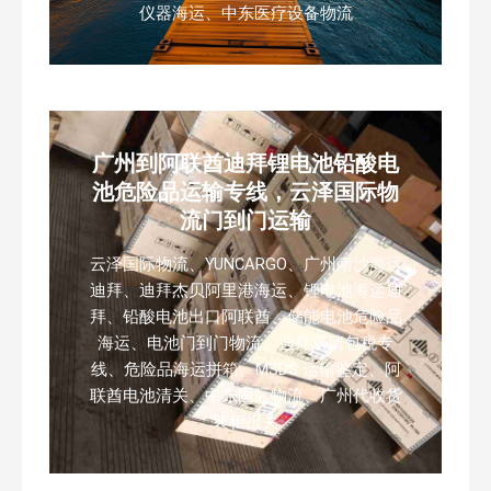
仪器海运、中东医疗设备物流
广州到阿联酋迪拜锂电池铅酸电
池危险品运输专线，云泽国际物
流门到门运输
云泽国际物流、YUNCARGO、广州南沙海运
迪拜、迪拜杰贝阿里港海运、锂电池海运迪
拜、铅酸电池出口阿联酋、储能电池危险品
海运、电池门到门物流、迪拜双清包税专
线、危险品海运拼箱、MSDS 运输鉴定、阿
联酋电池清关、中东国际物流、广州代收货
装柜报关