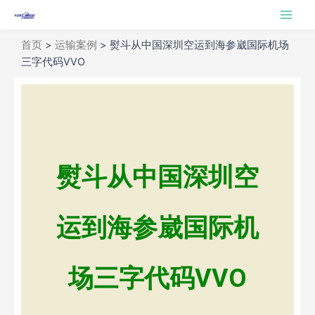
跳
Ma
至
Me
内
首页
>
运输案例
>
熨斗从中国深圳空运到海参崴国际机场
容
三字代码VVO
熨斗从中国深圳空
运到海参崴国际机
场三字代码VVO