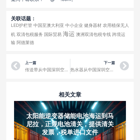
关联话题：
LED护栏管
中国至澳大利亚
中小企业
健身器材
农用植保无人
海运
机
双清包税服务
国际贸易
澳洲双清包税专线
跨境运
输
阿德莱德
Prev
Ne
上一篇
下一篇
传送带从中国深圳空运到巴尔瑙尔机场三字代码BAX
热水器从中国深圳空运到贝加尔国际机场三字代码UUD
相关文章
太阳能逆变器储能电池海运到马
尼拉，正规电池清关，提供清关
发票，税单进口文件