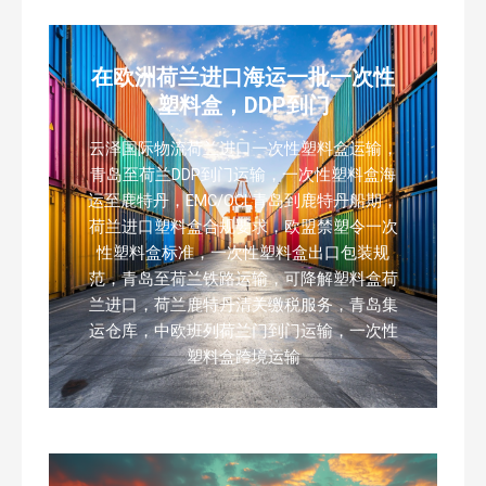
在欧洲荷兰进口海运一批一次性
塑料盒，DDP到门
云泽国际物流荷兰进口一次性塑料盒运输，
青岛至荷兰DDP到门运输，一次性塑料盒海
运至鹿特丹，EMC/OCL青岛到鹿特丹船期，
荷兰进口塑料盒合规要求，欧盟禁塑令一次
性塑料盒标准，一次性塑料盒出口包装规
范，青岛至荷兰铁路运输，可降解塑料盒荷
兰进口，荷兰鹿特丹清关缴税服务，青岛集
运仓库，中欧班列荷兰门到门运输，一次性
塑料盒跨境运输