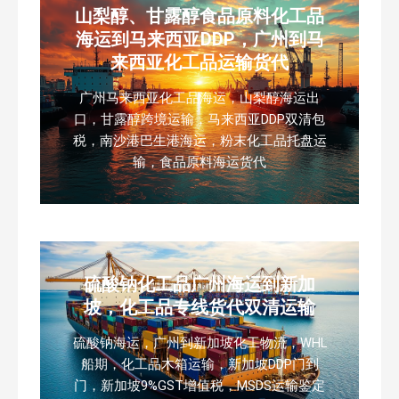
山梨醇、甘露醇食品原料化工品
海运到马来西亚DDP，广州到马
来西亚化工品运输货代
广州马来西亚化工品海运，山梨醇海运出
口，甘露醇跨境运输，马来西亚DDP双清包
税，南沙港巴生港海运，粉末化工品托盘运
输，食品原料海运货代
硫酸钠化工品广州海运到新加
坡，化工品专线货代双清运输
硫酸钠海运，广州到新加坡化工物流，WHL
船期，化工品木箱运输，新加坡DDP门到
门，新加坡9%GST增值税，MSDS运输鉴定