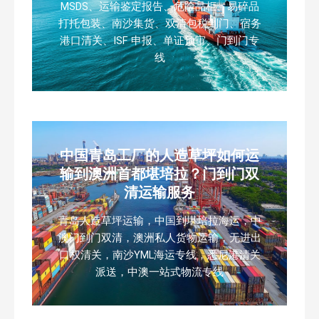
MSDS、运输鉴定报告、危险品柜、易碎品
打托包装、南沙集货、双清包税到门、宿务
港口清关、ISF 申报、单证预审、门到门专
线
中国青岛工厂的人造草坪如何运
输到澳洲首都堪培拉？门到门双
清运输服务
青岛人造草坪运输，中国到堪培拉海运，中
澳门到门双清，澳洲私人货物运输，无进出
口权清关，南沙YML海运专线，悉尼港清关
派送，中澳一站式物流专线