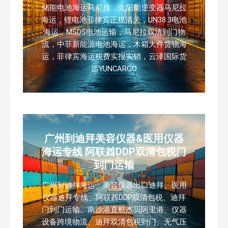
储能电池海运马尼拉，太阳能逆变器马尼拉
海运，锂电池菲律宾正规清关，UN38.3电池
海运，MSDS电池运输，马尼拉双清到门物
流，中菲新能源电池海运，木箱大件货物海
运，菲律宾海运税费实报实销，云泽国际货
运YUNCARGO
广州到迪拜美容仪器&医用仪器
海运专线 阿联酋DDP双清包税门
到门运输
广州到迪拜海运、美容仪器出口迪拜、医用
仪器迪拜专线、阿联酋DDP双清包税、迪拜
门到门运输、南沙港直航杰贝阿里港、仪器
设备跨境物流、迪拜双清包税到门、无气压