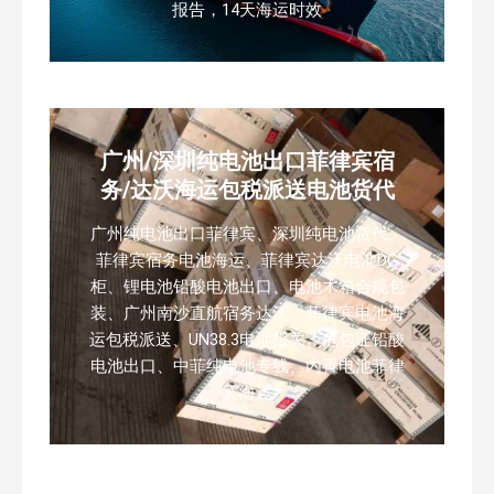
报告，14天海运时效
广州/深圳纯电池出口菲律宾宿
务/达沃海运包税派送电池货代
广州纯电池出口菲律宾、深圳纯电池货代、
菲律宾宿务电池海运、菲律宾达沃电池DG
柜、锂电池铅酸电池出口、电池木箱合规包
装、广州南沙直航宿务达沃、菲律宾电池海
运包税派送、UN38.3电池报关、危包证铅酸
电池出口、中菲纯电池专线、内置电池菲律
宾海运