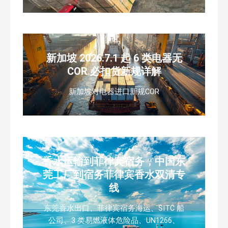
新加坡 2026.7.1 起 6 类电器无
COR 必扣货新规详解
新加坡对电器进口新规COR
香水运输到菲律宾宿务，中国东
莞工厂到宿务菲律宾香水双清专
线
东莞香水出口、菲律宾宿务海运、SITC 船
公司、3 类易燃液体危险品、UN1266、