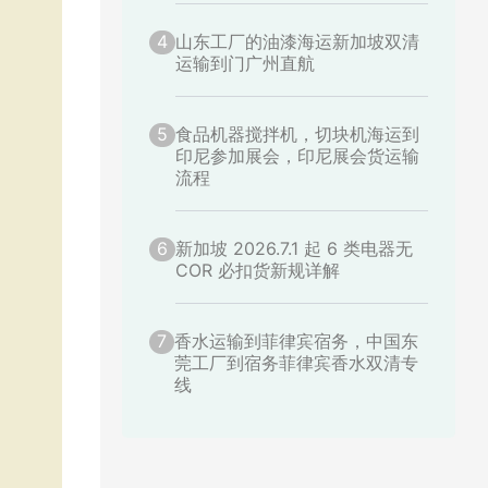
4
山东工厂的油漆海运新加坡双清
运输到门广州直航
5
食品机器搅拌机，切块机海运到
印尼参加展会，印尼展会货运输
流程
6
新加坡 2026.7.1 起 6 类电器无
COR 必扣货新规详解
7
香水运输到菲律宾宿务，中国东
莞工厂到宿务菲律宾香水双清专
线