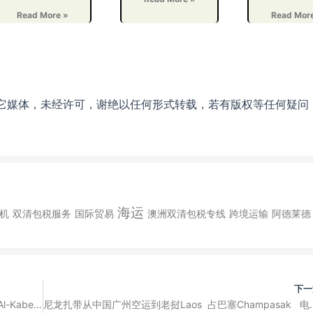
Read More »
Read Mor
它媒体，未经许可，谢绝以任何形式转载，若有版权等任何疑问
海运
机
双清包税服务
国际贸易
澳洲双清包税专线
跨境运输
阿德莱德
下一
雨衣从中国广州空运到科威特Kuwait 麦克塔MubarakAl-Kabeer 电商小包裹国际快递
尼龙扎带从中国广州空运到老挝Laos