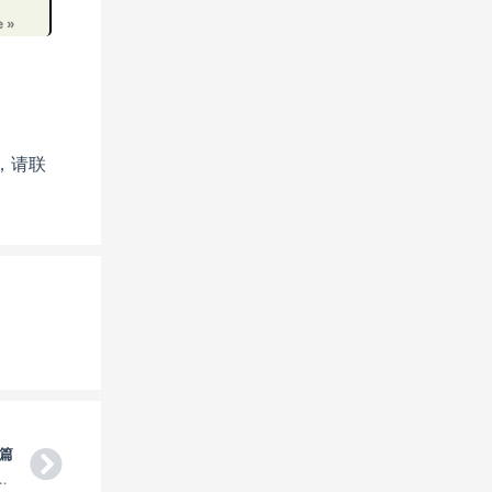
e »
，请联
Next
篇
 占巴塞Champasak 电商小包裹国际快递