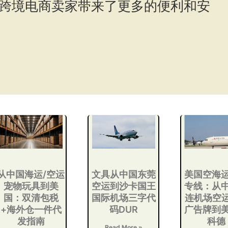
跨境电商卖家带来了更多的便利和安
从中国海运/空运
文具从中国东莞
美国空海
宠物玩具到美
空运到沙卡国王
专线：从
国：双清包税
国际机场三字代
连机场空运
+海外仓一件代
码DUR
广告牌到
发指南
科德
Read More »