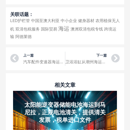
关联话题：
LED护栏管
中国至澳大利亚
中小企业
健身器材
农用植保无人
海运
机
双清包税服务
国际贸易
澳洲双清包税专线
跨境运
输
阿德莱德
Prev
Ne
上一篇
下一篇
汽车配件变速器海运到菲律宾，菲律宾汽车配件双清专线
卫浴浴缸从潮州海运到阿联酋，阿联酋卫浴海运双清运输
相关文章
太阳能逆变器储能电池海运到马
尼拉，正规电池清关，提供清关
发票，税单进口文件