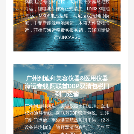
储能电池海运马尼拉，太阳能逆变器马尼拉
海运，锂电池菲律宾正规清关，UN38.3电池
海运，MSDS电池运输，马尼拉双清到门物
流，中菲新能源电池海运，木箱大件货物海
运，菲律宾海运税费实报实销，云泽国际货
运YUNCARGO
广州到迪拜美容仪器&医用仪器
海运专线 阿联酋DDP双清包税门
到门运输
广州到迪拜海运、美容仪器出口迪拜、医用
仪器迪拜专线、阿联酋DDP双清包税、迪拜
门到门运输、南沙港直航杰贝阿里港、仪器
设备跨境物流、迪拜双清包税到门、无气压