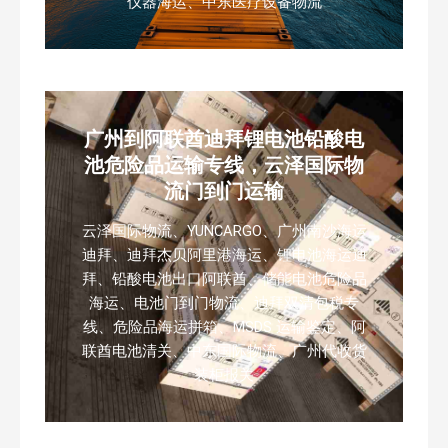
仪器海运、中东医疗设备物流
广州到阿联酋迪拜锂电池铅酸电
池危险品运输专线，云泽国际物
流门到门运输
云泽国际物流、YUNCARGO、广州南沙海运
迪拜、迪拜杰贝阿里港海运、锂电池海运迪
拜、铅酸电池出口阿联酋、储能电池危险品
海运、电池门到门物流、迪拜双清包税专
线、危险品海运拼箱、MSDS 运输鉴定、阿
联酋电池清关、中东国际物流、广州代收货
装柜报关