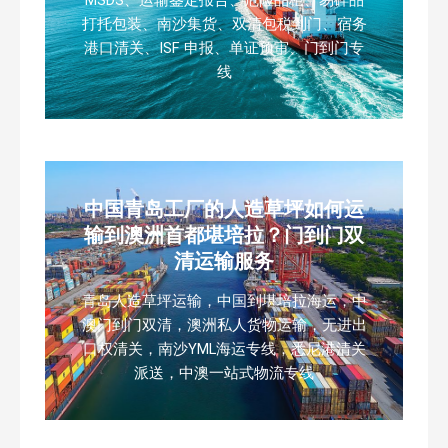
打托包装、南沙集货、双清包税到门、宿务
港口清关、ISF 申报、单证预审、门到门专
线
中国青岛工厂的人造草坪如何运
输到澳洲首都堪培拉？门到门双
清运输服务
青岛人造草坪运输，中国到堪培拉海运，中
澳门到门双清，澳洲私人货物运输，无进出
口权清关，南沙YML海运专线，悉尼港清关
派送，中澳一站式物流专线