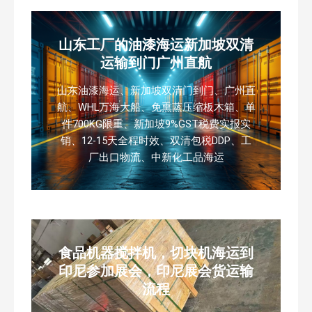
山东工厂的油漆海运新加坡双清
运输到门广州直航
山东油漆海运、新加坡双清门到门、广州直
航、WHL万海大船、免熏蒸压缩板木箱、单
件700KG限重、新加坡9%GST税费实报实
销、12-15天全程时效、双清包税DDP、工
厂出口物流、中新化工品海运
食品机器搅拌机，切块机海运到
印尼参加展会，印尼展会货运输
流程