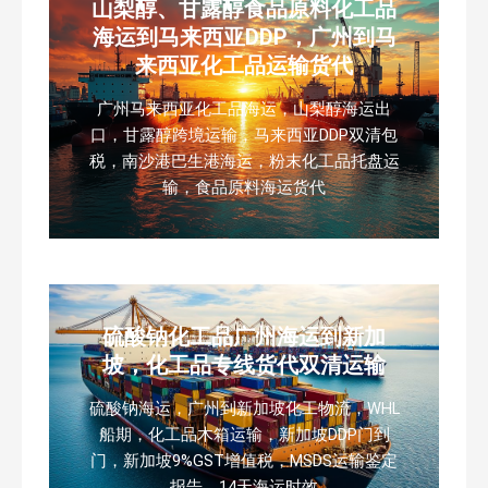
山梨醇、甘露醇食品原料化工品
海运到马来西亚DDP，广州到马
来西亚化工品运输货代
广州马来西亚化工品海运，山梨醇海运出
口，甘露醇跨境运输，马来西亚DDP双清包
税，南沙港巴生港海运，粉末化工品托盘运
输，食品原料海运货代
硫酸钠化工品广州海运到新加
坡，化工品专线货代双清运输
硫酸钠海运，广州到新加坡化工物流，WHL
船期，化工品木箱运输，新加坡DDP门到
门，新加坡9%GST增值税，MSDS运输鉴定
报告，14天海运时效