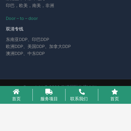
印巴，欧美，南美，非洲
Door – to – door
双清专线
东南亚DDP、印巴DDP
欧洲DDP、美国DDP、加拿大DDP
澳洲DDP、中东DDP
Copyright © 2026 云泽国际物流YUNcargo
粤ICP备2023046221号-1
首页
服务项目
联系我们
首页