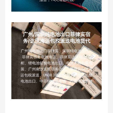
广州/深圳纯电池出口菲律宾宿
务/达沃海运包税派送电池货代
广州纯电池出口菲律宾、深圳纯电池货代、
菲律宾宿务电池海运、菲律宾达沃电池DG
柜、锂电池铅酸电池出口、电池木箱合规包
装、广州南沙直航宿务达沃、菲律宾电池海
运包税派送、UN38.3电池报关、危包证铅酸
电池出口、中菲纯电池专线、内置电池菲律
宾海运