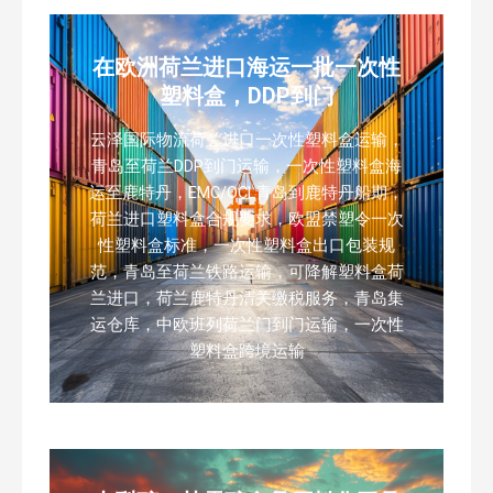
在欧洲荷兰进口海运一批一次性
塑料盒，DDP到门
云泽国际物流荷兰进口一次性塑料盒运输，
青岛至荷兰DDP到门运输，一次性塑料盒海
运至鹿特丹，EMC/OCL青岛到鹿特丹船期，
荷兰进口塑料盒合规要求，欧盟禁塑令一次
性塑料盒标准，一次性塑料盒出口包装规
范，青岛至荷兰铁路运输，可降解塑料盒荷
兰进口，荷兰鹿特丹清关缴税服务，青岛集
运仓库，中欧班列荷兰门到门运输，一次性
塑料盒跨境运输