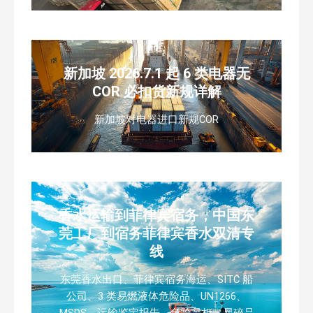
新加坡 2026.7.1 起 6 类电器无
COR 必扣货新规详解
新加坡对电器进口新规COR
香水运输到菲律宾宿务，中国东
莞工厂到宿务菲律宾香水双清专
线
东莞香水出口、菲律宾宿务海运、SITC 船
公司、3 类易燃液体危险品、UN1266、
MSDS、运输鉴定报告、危险品柜、易碎品