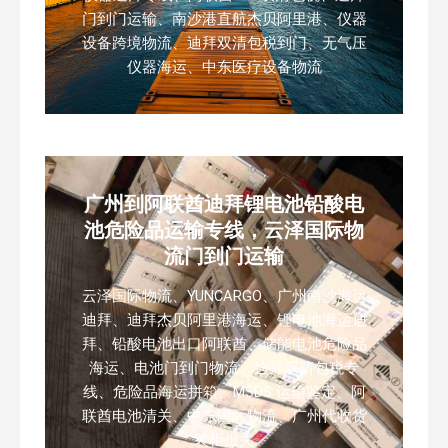
门到门运输、南沙港直航杰贝阿里港、仪器
设备跨境物流、迪拜双清包税到门、无气压
仪器海运、中东医疗设备物流
广州到阿联酋迪拜锂电池铅酸电
池危险品运输专线，云泽国际物
流门到门运输
云泽国际物流、YUNCARGO、广州南沙海运
迪拜、迪拜杰贝阿里港海运、锂电池海运迪
拜、铅酸电池出口阿联酋、储能电池危险品
海运、电池门到门物流、迪拜双清包税专
线、危险品海运拼箱、MSDS 运输鉴定、阿
联酋电池清关、中东国际物流、广州代收货
装柜报关