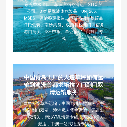
东莞香水出口、菲律宾宿务海运、SITC 船
公司、3 类易燃液体危险品、UN1266、
MSDS、运输鉴定报告、危险品柜、易碎品
打托包装、南沙集货、双清包税到门、宿务
港口清关、ISF 申报、单证预审、门到门专
线
中国青岛工厂的人造草坪如何运
输到澳洲首都堪培拉？门到门双
清运输服务
青岛人造草坪运输，中国到堪培拉海运，中
澳门到门双清，澳洲私人货物运输，无进出
口权清关，南沙YML海运专线，悉尼港清关
派送，中澳一站式物流专线