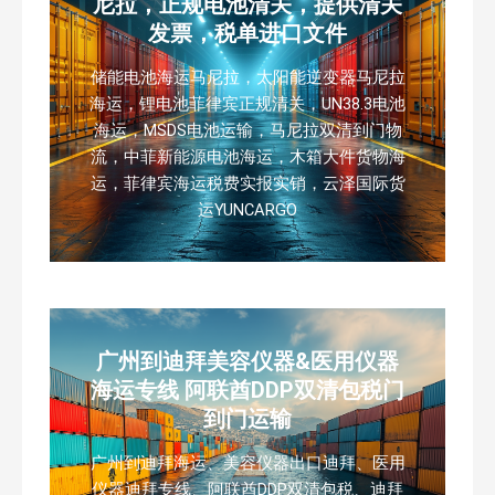
尼拉，正规电池清关，提供清关
发票，税单进口文件
储能电池海运马尼拉，太阳能逆变器马尼拉
海运，锂电池菲律宾正规清关，UN38.3电池
海运，MSDS电池运输，马尼拉双清到门物
流，中菲新能源电池海运，木箱大件货物海
运，菲律宾海运税费实报实销，云泽国际货
运YUNCARGO
广州到迪拜美容仪器&医用仪器
海运专线 阿联酋DDP双清包税门
到门运输
广州到迪拜海运、美容仪器出口迪拜、医用
仪器迪拜专线、阿联酋DDP双清包税、迪拜