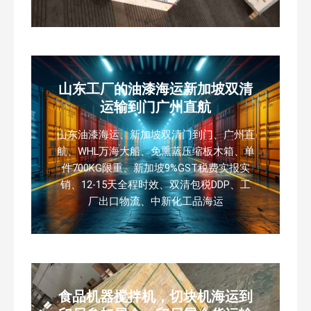
山东工厂的油漆海运新加坡双清
运输到门广州直航
山东油漆海运、新加坡双清门到门、广州直
航、WHL万海大船、免熏蒸压缩板木箱、单
件700KG限重、新加坡9%GST税费实报实
销、12-15天全程时效、双清包税DDP、工
厂出口物流、中新化工品海运
食品机器搅拌机，切块机海运到