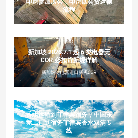
印尼参加展会，印尼展会货运输
流程
新加坡 2026.7.1 起 6 类电器无
COR 必扣货新规详解
新加坡对电器进口新规COR
香水运输到菲律宾宿务，中国东
莞工厂到宿务菲律宾香水双清专
线