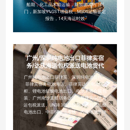
船期，化工品木箱运输，新加坡DDP门到
门，新加坡9%GST增值税，MSDS运输鉴定
报告，14天海运时效
广州/深圳纯电池出口菲律宾宿
务/达沃海运包税派送电池货代
广州纯电池出口菲律宾、深圳纯电池货代、
菲律宾宿务电池海运、菲律宾达沃电池DG
柜、锂电池铅酸电池出口、电池木箱合规包
装、广州南沙直航宿务达沃、菲律宾电池海
运包税派送、UN38.3电池报关、危包证铅酸
电池出口、中菲纯电池专线、内置电池菲律
宾海运