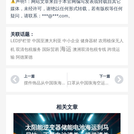
声明1：网站文章来自于本官网编写发表或转载自其它
媒体，未经许可，谢绝以任何形式转载，若有版权等任何
疑问，请联系：***@***.com。
关联话题：
LED护栏管
中国至澳大利亚
中小企业
健身器材
农用植保无人
海运
机
双清包税服务
国际贸易
澳洲双清包税专线
跨境运
输
阿德莱德
Prev
Ne
上一篇
下一篇
摆件饰品从中国珠海空运到北九州机场三字代码KKJ
口罩从中国珠海空运到富山机场三字代码TOY
相关文章
太阳能逆变器储能电池海运到马