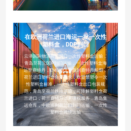
在欧洲荷兰进口海运一批一次性
塑料盒，DDP到门
云泽国际物流荷兰进口一次性塑料盒运输，
青岛至荷兰DDP到门运输，一次性塑料盒海
运至鹿特丹，EMC/OCL青岛到鹿特丹船期，
荷兰进口塑料盒合规要求，欧盟禁塑令一次
性塑料盒标准，一次性塑料盒出口包装规
范，青岛至荷兰铁路运输，可降解塑料盒荷
兰进口，荷兰鹿特丹清关缴税服务，青岛集
运仓库，中欧班列荷兰门到门运输，一次性
塑料盒跨境运输