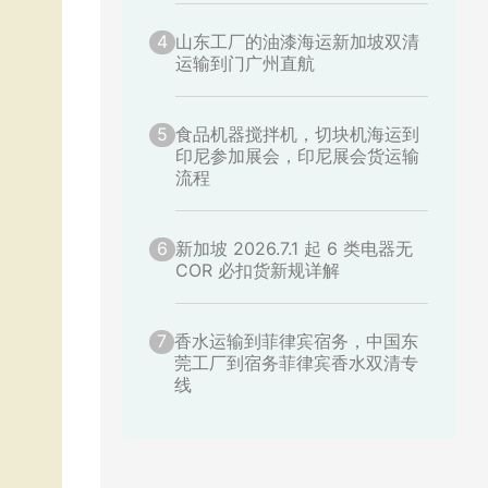
4
山东工厂的油漆海运新加坡双清
运输到门广州直航
5
食品机器搅拌机，切块机海运到
印尼参加展会，印尼展会货运输
流程
6
新加坡 2026.7.1 起 6 类电器无
COR 必扣货新规详解
7
香水运输到菲律宾宿务，中国东
莞工厂到宿务菲律宾香水双清专
线