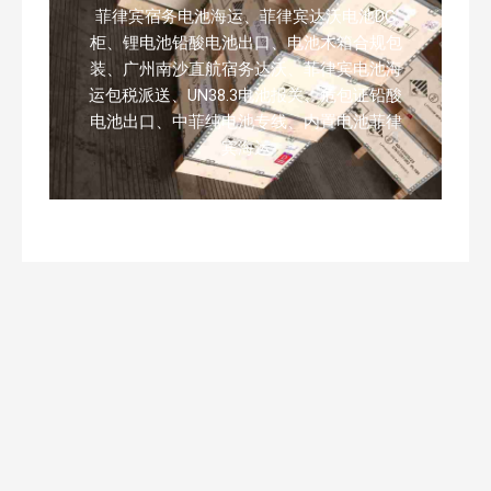
菲律宾宿务电池海运、菲律宾达沃电池DG
柜、锂电池铅酸电池出口、电池木箱合规包
装、广州南沙直航宿务达沃、菲律宾电池海
运包税派送、UN38.3电池报关、危包证铅酸
电池出口、中菲纯电池专线、内置电池菲律
宾海运