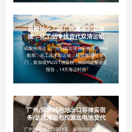
硫酸钠化工品广州海运到新加
坡，化工品专线货代双清运输
硫酸钠海运，广州到新加坡化工物流，WHL
船期，化工品木箱运输，新加坡DDP门到
门，新加坡9%GST增值税，MSDS运输鉴定
报告，14天海运时效
广州/深圳纯电池出口菲律宾宿
务/达沃海运包税派送电池货代
广州纯电池出口菲律宾、深圳纯电池货代、