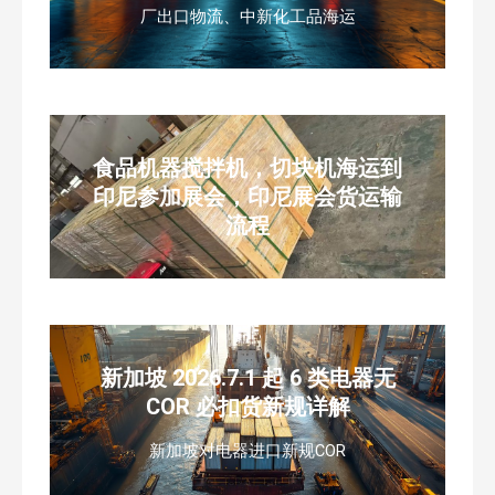
厂出口物流、中新化工品海运
食品机器搅拌机，切块机海运到
印尼参加展会，印尼展会货运输
流程
新加坡 2026.7.1 起 6 类电器无
COR 必扣货新规详解
新加坡对电器进口新规COR