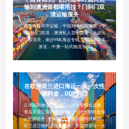
输到澳洲首都堪培拉？门到门双
清运输服务
青岛人造草坪运输，中国到堪培拉海运，中
澳门到门双清，澳洲私人货物运输，无进出
口权清关，南沙YML海运专线，悉尼港清关
派送，中澳一站式物流专线
在欧洲荷兰进口海运一批一次性
塑料盒，DDP到门
云泽国际物流荷兰进口一次性塑料盒运输，
青岛至荷兰DDP到门运输，一次性塑料盒海
运至鹿特丹，EMC/OCL青岛到鹿特丹船期，
荷兰进口塑料盒合规要求，欧盟禁塑令一次