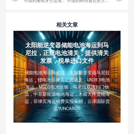
中国到葡萄牙空运海运双清门到门运输-葡萄牙国际快递到门
中国到科特迪瓦全方位门到门运输服务，覆盖空运海运双清，科特迪瓦国际快递专送您的货物到门
相关文章
太阳能逆变器储能电池海运到马
尼拉，正规电池清关，提供清关
发票，税单进口文件
储能电池海运马尼拉，太阳能逆变器马尼拉
海运，锂电池菲律宾正规清关，UN38.3电池
海运，MSDS电池运输，马尼拉双清到门物
流，中菲新能源电池海运，木箱大件货物海
运，菲律宾海运税费实报实销，云泽国际货
运YUNCARGO