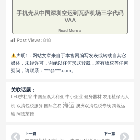
手机壳从中国深圳空运到瓦萨机场三字代码
VAA
Read More »
Post Views:
818
声明1：网站文章来自于本官网编写发表或转载自其它
媒体，未经许可，谢绝以任何形式转载，若有版权等任何
疑问，请联系：***@***.com。
关联话题：
LED护栏管
中国至澳大利亚
中小企业
健身器材
农用植保无人
海运
机
双清包税服务
国际贸易
澳洲双清包税专线
跨境运
输
阿德莱德
Prev
Ne
上一篇
下一篇