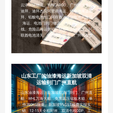
云泽国际物流、YUNCARGO、广州南沙海运
迪拜、迪拜杰贝阿里港海运、锂电池海运迪
拜、铅酸电池出口阿联酋、储能电池危险品
海运、电池门到门物流、迪拜双清包税专
线、危险品海运拼箱、MSDS 运输鉴定、阿
联酋电池清关、中东国际物流、广州代收货
装柜报关
山东工厂的油漆海运新加坡双清
运输到门广州直航
山东油漆海运、新加坡双清门到门、广州直
航、WHL万海大船、免熏蒸压缩板木箱、单
件700KG限重、新加坡9%GST税费实报实
销、12-15天全程时效、双清包税DDP、工