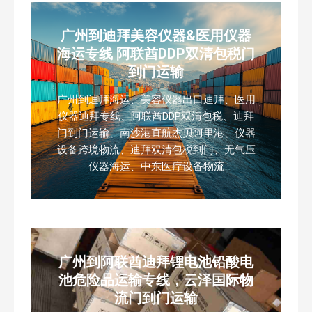
广州到迪拜美容仪器&医用仪器
海运专线 阿联酋DDP双清包税门
到门运输
广州到迪拜海运、美容仪器出口迪拜、医用
仪器迪拜专线、阿联酋DDP双清包税、迪拜
门到门运输、南沙港直航杰贝阿里港、仪器
设备跨境物流、迪拜双清包税到门、无气压
仪器海运、中东医疗设备物流
广州到阿联酋迪拜锂电池铅酸电
池危险品运输专线，云泽国际物
流门到门运输