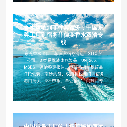
香水运输到菲律宾宿务，中国东
莞工厂到宿务菲律宾香水双清专
线
东莞香水出口、菲律宾宿务海运、SITC 船
公司、3 类易燃液体危险品、UN1266、
MSDS、运输鉴定报告、危险品柜、易碎品
打托包装、南沙集货、双清包税到门、宿务
港口清关、ISF 申报、单证预审、门到门专
线
中国青岛工厂的人造草坪如何运