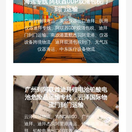
海运专线 阿联酋DDP双清包税门
到门运输
广州到迪拜海运、美容仪器出口迪拜、医用
仪器迪拜专线、阿联酋DDP双清包税、迪拜
门到门运输、南沙港直航杰贝阿里港、仪器
设备跨境物流、迪拜双清包税到门、无气压
仪器海运、中东医疗设备物流
广州到阿联酋迪拜锂电池铅酸电
池危险品运输专线，云泽国际物
流门到门运输
云泽国际物流、YUNCARGO、广州南沙海运
迪拜、迪拜杰贝阿里港海运、锂电池海运迪
拜、铅酸电池出口阿联酋、储能电池危险品