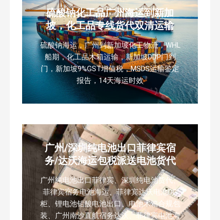
硫酸钠化工品广州海运到新加
坡，化工品专线货代双清运输
硫酸钠海运，广州到新加坡化工物流，WHL
船期，化工品木箱运输，新加坡DDP门到
门，新加坡9%GST增值税，MSDS运输鉴定
报告，14天海运时效
广州/深圳纯电池出口菲律宾宿
务/达沃海运包税派送电池货代
广州纯电池出口菲律宾、深圳纯电池货代、
菲律宾宿务电池海运、菲律宾达沃电池DG
柜、锂电池铅酸电池出口、电池木箱合规包
装、广州南沙直航宿务达沃、菲律宾电池海