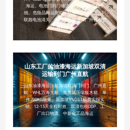
海运、电池门到门物流、迪拜双清包税专
线、危险品海运拼箱、MSDS 运输鉴定、阿
联酋电池清关、中东国际物流、广州代收货
装柜报关
山东工厂的油漆海运新加坡双清
运输到门广州直航
山东油漆海运、新加坡双清门到门、广州直
航、WHL万海大船、免熏蒸压缩板木箱、单
件700KG限重、新加坡9%GST税费实报实
销、12-15天全程时效、双清包税DDP、工
厂出口物流、中新化工品海运