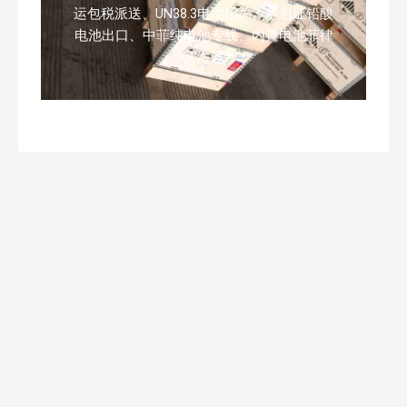
运包税派送、UN38.3电池报关、危包证铅酸
电池出口、中菲纯电池专线、内置电池菲律
宾海运