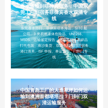
香水运输到菲律宾宿务，中国东
莞工厂到宿务菲律宾香水双清专
线
东莞香水出口、菲律宾宿务海运、SITC 船
公司、3 类易燃液体危险品、UN1266、
MSDS、运输鉴定报告、危险品柜、易碎品
打托包装、南沙集货、双清包税到门、宿务
港口清关、ISF 申报、单证预审、门到门专
线
中国青岛工厂的人造草坪如何运
输到澳洲首都堪培拉？门到门双
清运输服务