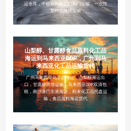
运仓库，中欧班列荷兰门到门运输，一次性
塑料盒跨境运输
山梨醇、甘露醇食品原料化工品
海运到马来西亚DDP，广州到马
来西亚化工品运输货代
广州马来西亚化工品海运，山梨醇海运出
口，甘露醇跨境运输，马来西亚DDP双清包
税，南沙港巴生港海运，粉末化工品托盘运
输，食品原料海运货代