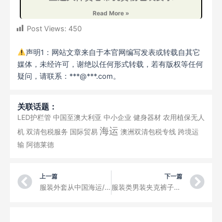
Read More »
Post Views:
450
声明1：网站文章来自于本官网编写发表或转载自其它
媒体，未经许可，谢绝以任何形式转载，若有版权等任何
疑问，请联系：***@***.com。
关联话题：
LED护栏管
中国至澳大利亚
中小企业
健身器材
农用植保无人
海运
机
双清包税服务
国际贸易
澳洲双清包税专线
跨境运
输
阿德莱德
Prev
Ne
上一篇
下一篇
服装外套从中国海运/空运到美国海外仓一件代发解决方案
服装类男装夹克裤子外套从中国海运/空运到美国海外仓一件代发，流程简单