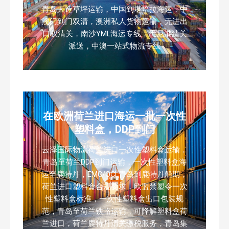
青岛人造草坪运输，中国到堪培拉海运，中
澳门到门双清，澳洲私人货物运输，无进出
口权清关，南沙YML海运专线，悉尼港清关
派送，中澳一站式物流专线
在欧洲荷兰进口海运一批一次性
塑料盒，DDP到门
云泽国际物流荷兰进口一次性塑料盒运输，
青岛至荷兰DDP到门运输，一次性塑料盒海
运至鹿特丹，EMC/OCL青岛到鹿特丹船期，
荷兰进口塑料盒合规要求，欧盟禁塑令一次
性塑料盒标准，一次性塑料盒出口包装规
范，青岛至荷兰铁路运输，可降解塑料盒荷
兰进口，荷兰鹿特丹清关缴税服务，青岛集