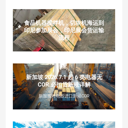
食品机器搅拌机，切块机海运到
印尼参加展会，印尼展会货运输
流程
新加坡 2026.7.1 起 6 类电器无
COR 必扣货新规详解
新加坡对电器进口新规COR