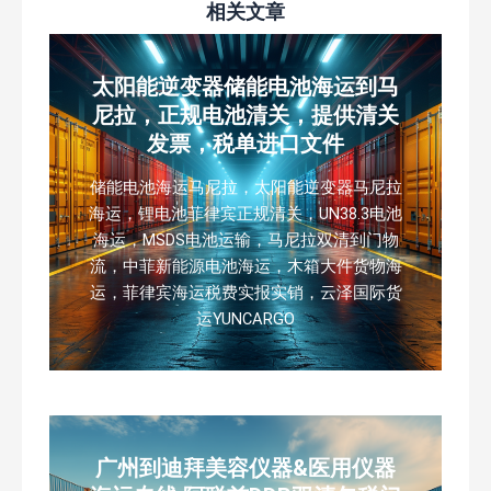
相关文章
太阳能逆变器储能电池海运到马
尼拉，正规电池清关，提供清关
发票，税单进口文件
储能电池海运马尼拉，太阳能逆变器马尼拉
海运，锂电池菲律宾正规清关，UN38.3电池
海运，MSDS电池运输，马尼拉双清到门物
流，中菲新能源电池海运，木箱大件货物海
运，菲律宾海运税费实报实销，云泽国际货
运YUNCARGO
广州到迪拜美容仪器&医用仪器