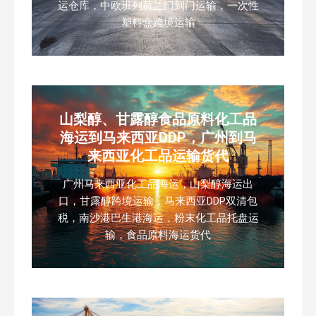
运仓库，中欧班列荷兰门到门运输，一次性
塑料盒跨境运输
山梨醇、甘露醇食品原料化工品
海运到马来西亚DDP，广州到马
来西亚化工品运输货代
广州马来西亚化工品海运，山梨醇海运出
口，甘露醇跨境运输，马来西亚DDP双清包
税，南沙港巴生港海运，粉末化工品托盘运
输，食品原料海运货代