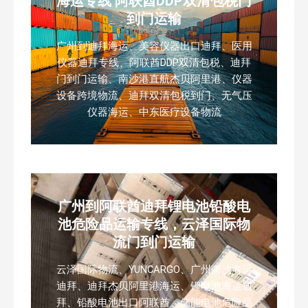
海运专线 阿联酋DDP双清包税门
到门运输
广州到迪拜海运、美容仪器出口迪拜、医用
仪器迪拜专线、阿联酋DDP双清包税、迪拜
门到门运输、南沙港直航杰贝阿里港、仪器
设备跨境物流、迪拜双清包税到门、无气压
仪器海运、中东医疗设备物流
广州到阿联酋迪拜锂电池铅酸电
池危险品运输专线，云泽国际物
流门到门运输
云泽国际物流、YUNCARGO、广州南沙海运
迪拜、迪拜杰贝阿里港海运、锂电池海运迪
拜、铅酸电池出口阿联酋、储能电池危险品