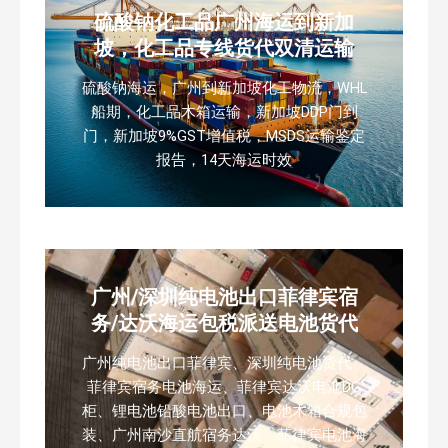
硫酸钠化工品广州海运到新加
坡，化工品专线货代双清运输
硫酸钠海运，广州到新加坡化工物流，WHL
船期，化工品木箱运输，新加坡DDP门到
门，新加坡9%GST增值税，MSDS运输鉴定
报告，14天海运时效
广州/深圳纯电池出口菲律宾宿
务/达沃海运包税派送电池货代
广州纯电池出口菲律宾、深圳纯电池货代、
菲律宾宿务电池海运、菲律宾达沃电池DG
柜、锂电池铅酸电池出口、电池木箱合规包
装、广州南沙直航宿务达沃、菲律宾电池海