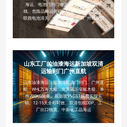
海运、电池门到门物流、迪拜双清包税专
线、危险品海运拼箱、MSDS 运输鉴定、阿
联酋电池清关、中东国际物流、广州代收货
装柜报关
山东工厂的油漆海运新加坡双清
运输到门广州直航
山东油漆海运、新加坡双清门到门、广州直
航、WHL万海大船、免熏蒸压缩板木箱、单
件700KG限重、新加坡9%GST税费实报实
销、12-15天全程时效、双清包税DDP、工
厂出口物流、中新化工品海运