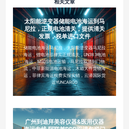
相关文章
太阳能逆变器储能电池海运到马
尼拉，正规电池清关，提供清关
发票，税单进口文件
储能电池海运马尼拉，太阳能逆变器马尼拉
海运，锂电池菲律宾正规清关，UN38.3电池
海运，MSDS电池运输，马尼拉双清到门物
流，中菲新能源电池海运，木箱大件货物海
运，菲律宾海运税费实报实销，云泽国际货
运YUNCARGO
广州到迪拜美容仪器&医用仪器