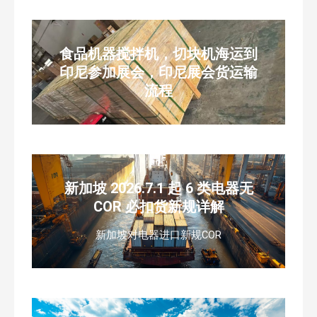
食品机器搅拌机，切块机海运到
印尼参加展会，印尼展会货运输
流程
新加坡 2026.7.1 起 6 类电器无
COR 必扣货新规详解
新加坡对电器进口新规COR