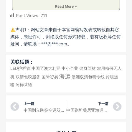
Read More »
Post Views:
711
声明1：网站文章来自于本官网编写发表或转载自其它
媒体，未经许可，谢绝以任何形式转载，若有版权等任何
疑问，请联系：***@***.com。
关联话题：
LED护栏管
中国至澳大利亚
中小企业
健身器材
农用植保无人
海运
机
双清包税服务
国际贸易
澳洲双清包税专线
跨境运
输
阿德莱德
Prev
Ne
上一篇
下一篇
中国到立陶宛空运双清到门、立陶宛空派、立陶宛空运、立陶宛国际快递
中国到坦桑尼亚海运空运双清专线运输陶瓷杯送货到门