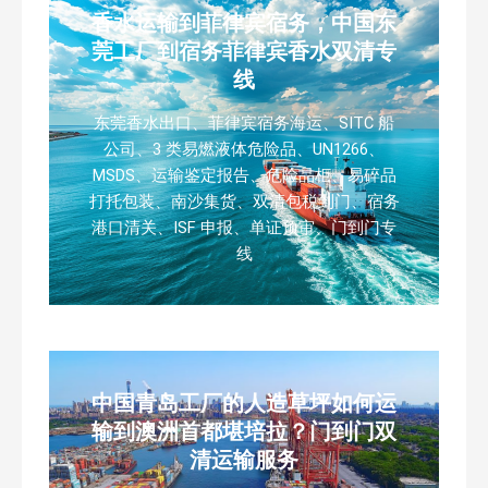
香水运输到菲律宾宿务，中国东
莞工厂到宿务菲律宾香水双清专
线
东莞香水出口、菲律宾宿务海运、SITC 船
公司、3 类易燃液体危险品、UN1266、
MSDS、运输鉴定报告、危险品柜、易碎品
打托包装、南沙集货、双清包税到门、宿务
港口清关、ISF 申报、单证预审、门到门专
线
中国青岛工厂的人造草坪如何运
输到澳洲首都堪培拉？门到门双
清运输服务