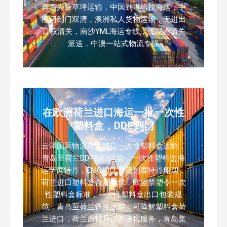
青岛人造草坪运输，中国到堪培拉海运，中
澳门到门双清，澳洲私人货物运输，无进出
口权清关，南沙YML海运专线，悉尼港清关
派送，中澳一站式物流专线
在欧洲荷兰进口海运一批一次性
塑料盒，DDP到门
云泽国际物流荷兰进口一次性塑料盒运输，
青岛至荷兰DDP到门运输，一次性塑料盒海
运至鹿特丹，EMC/OCL青岛到鹿特丹船期，
荷兰进口塑料盒合规要求，欧盟禁塑令一次
性塑料盒标准，一次性塑料盒出口包装规
范，青岛至荷兰铁路运输，可降解塑料盒荷
兰进口，荷兰鹿特丹清关缴税服务，青岛集