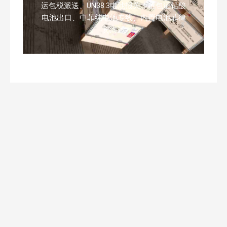
运包税派送、UN38.3电池报关、危包证铅酸
电池出口、中菲纯电池专线、内置电池菲律
宾海运