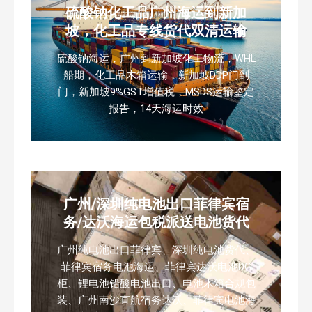
硫酸钠化工品广州海运到新加
坡，化工品专线货代双清运输
硫酸钠海运，广州到新加坡化工物流，WHL
船期，化工品木箱运输，新加坡DDP门到
门，新加坡9%GST增值税，MSDS运输鉴定
报告，14天海运时效
广州/深圳纯电池出口菲律宾宿
务/达沃海运包税派送电池货代
广州纯电池出口菲律宾、深圳纯电池货代、
菲律宾宿务电池海运、菲律宾达沃电池DG
柜、锂电池铅酸电池出口、电池木箱合规包
装、广州南沙直航宿务达沃、菲律宾电池海