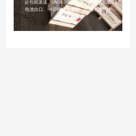
运包税派送、UN38.3电池报关、危包证铅酸
电池出口、中菲纯电池专线、内置电池菲律
宾海运