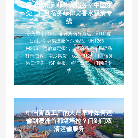
香水运输到菲律宾宿务，中国东
莞工厂到宿务菲律宾香水双清专
线
东莞香水出口、菲律宾宿务海运、SITC 船
公司、3 类易燃液体危险品、UN1266、
MSDS、运输鉴定报告、危险品柜、易碎品
打托包装、南沙集货、双清包税到门、宿务
港口清关、ISF 申报、单证预审、门到门专
线
中国青岛工厂的人造草坪如何运
输到澳洲首都堪培拉？门到门双
清运输服务