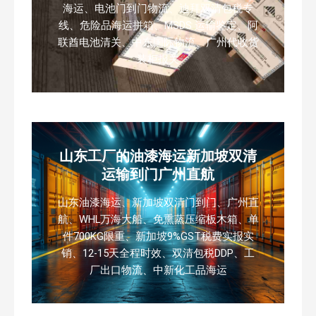
海运、电池门到门物流、迪拜双清包税专
线、危险品海运拼箱、MSDS 运输鉴定、阿
联酋电池清关、中东国际物流、广州代收货
装柜报关
山东工厂的油漆海运新加坡双清
运输到门广州直航
山东油漆海运、新加坡双清门到门、广州直
航、WHL万海大船、免熏蒸压缩板木箱、单
件700KG限重、新加坡9%GST税费实报实
销、12-15天全程时效、双清包税DDP、工
厂出口物流、中新化工品海运