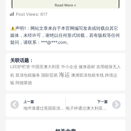
Read More »
Post Views:
617
声明1：网站文章来自于本官网编写发表或转载自其它
媒体，未经许可，谢绝以任何形式转载，若有版权等任何
疑问，请联系：***@***.com。
关联话题：
LED护栏管
中国至澳大利亚
中小企业
健身器材
农用植保无人
海运
机
双清包税服务
国际贸易
澳洲双清包税专线
跨境运
输
阿德莱德
Prev
Ne
上一篇
下一篇
地坪漆通过英国双清专线的运输方式海运到英国伯明翰
电子秤通过澳大利亚海运双清专线的运输方式从中国广州海运到澳大利亚悉尼