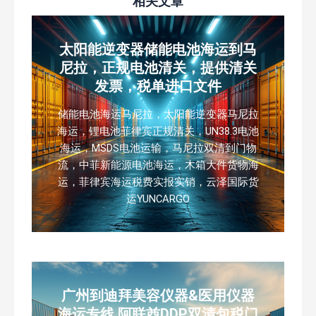
相关文章
太阳能逆变器储能电池海运到马
尼拉，正规电池清关，提供清关
发票，税单进口文件
储能电池海运马尼拉，太阳能逆变器马尼拉
海运，锂电池菲律宾正规清关，UN38.3电池
海运，MSDS电池运输，马尼拉双清到门物
流，中菲新能源电池海运，木箱大件货物海
运，菲律宾海运税费实报实销，云泽国际货
运YUNCARGO
广州到迪拜美容仪器&医用仪器
海运专线 阿联酋DDP双清包税门