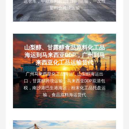
运仓库，中欧班列荷兰门到门运输，一次性
塑料盒跨境运输
山梨醇、甘露醇食品原料化工品
海运到马来西亚DDP，广州到马
来西亚化工品运输货代
广州马来西亚化工品海运，山梨醇海运出
口，甘露醇跨境运输，马来西亚DDP双清包
税，南沙港巴生港海运，粉末化工品托盘运
输，食品原料海运货代