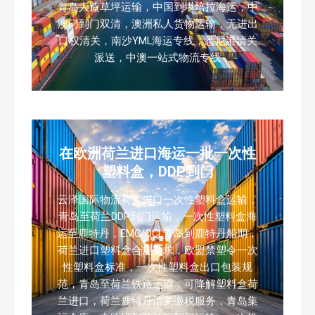
青岛人造草坪运输，中国到堪培拉海运，中
澳门到门双清，澳洲私人货物运输，无进出
口权清关，南沙YML海运专线，悉尼港清关
派送，中澳一站式物流专线
在欧洲荷兰进口海运一批一次性
塑料盒，DDP到门
云泽国际物流荷兰进口一次性塑料盒运输，
青岛至荷兰DDP到门运输，一次性塑料盒海
运至鹿特丹，EMC/OCL青岛到鹿特丹船期，
荷兰进口塑料盒合规要求，欧盟禁塑令一次
性塑料盒标准，一次性塑料盒出口包装规
范，青岛至荷兰铁路运输，可降解塑料盒荷
兰进口，荷兰鹿特丹清关缴税服务，青岛集