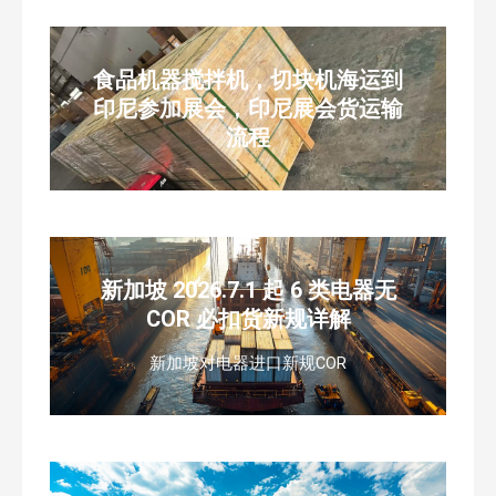
食品机器搅拌机，切块机海运到
印尼参加展会，印尼展会货运输
流程
新加坡 2026.7.1 起 6 类电器无
COR 必扣货新规详解
新加坡对电器进口新规COR