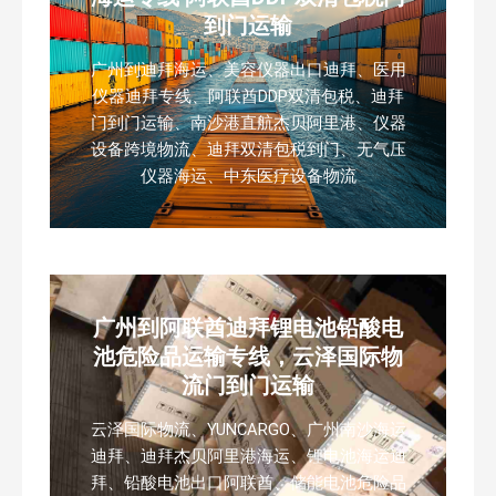
到门运输
广州到迪拜海运、美容仪器出口迪拜、医用
仪器迪拜专线、阿联酋DDP双清包税、迪拜
门到门运输、南沙港直航杰贝阿里港、仪器
设备跨境物流、迪拜双清包税到门、无气压
仪器海运、中东医疗设备物流
广州到阿联酋迪拜锂电池铅酸电
池危险品运输专线，云泽国际物
流门到门运输
云泽国际物流、YUNCARGO、广州南沙海运
迪拜、迪拜杰贝阿里港海运、锂电池海运迪
拜、铅酸电池出口阿联酋、储能电池危险品