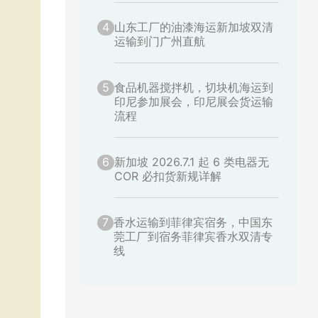
4
山东工厂的油漆海运新加坡双清
运输到门广州直航
5
食品机器搅拌机，切块机海运到
印尼参加展会，印尼展会货运输
流程
6
新加坡 2026.7.1 起 6 类电器无
COR 必扣货新规详解
7
香水运输到菲律宾宿务，中国东
莞工厂到宿务菲律宾香水双清专
线