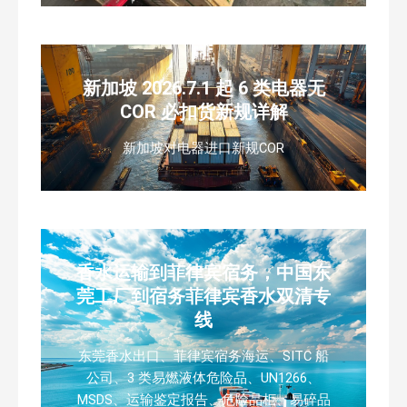
新加坡 2026.7.1 起 6 类电器无
COR 必扣货新规详解
新加坡对电器进口新规COR
香水运输到菲律宾宿务，中国东
莞工厂到宿务菲律宾香水双清专
线
东莞香水出口、菲律宾宿务海运、SITC 船
公司、3 类易燃液体危险品、UN1266、
MSDS、运输鉴定报告、危险品柜、易碎品