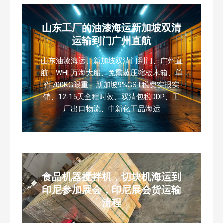
山东工厂的油漆海运新加坡双清
运输到门广州直航
山东油漆海运、新加坡双清门到门、广州直
航、WHL万海大船、免熏蒸压缩板木箱、单
件700KG限重、新加坡9%GST税费实报实
销、12-15天全程时效、双清包税DDP、工
厂出口物流、中新化工品海运
食品机器搅拌机，切块机海运到
印尼参加展会，印尼展会货运输
流程