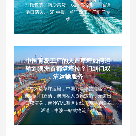
打托包装、南沙集货、双清包税到门、宿务
港口清关、ISF 申报、单证预审、门到门专
线
中国青岛工厂的人造草坪如何运
输到澳洲首都堪培拉？门到门双
清运输服务
青岛人造草坪运输，中国到堪培拉海运，中
澳门到门双清，澳洲私人货物运输，无进出
口权清关，南沙YML海运专线，悉尼港清关
派送，中澳一站式物流专线