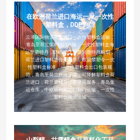
在欧洲荷兰进口海运一批一次性
塑料盒，DDP到门
云泽国际物流荷兰进口一次性塑料盒运输，
青岛至荷兰DDP到门运输，一次性塑料盒海
运至鹿特丹，EMC/OCL青岛到鹿特丹船期，
荷兰进口塑料盒合规要求，欧盟禁塑令一次
性塑料盒标准，一次性塑料盒出口包装规
范，青岛至荷兰铁路运输，可降解塑料盒荷
兰进口，荷兰鹿特丹清关缴税服务，青岛集
运仓库，中欧班列荷兰门到门运输，一次性
塑料盒跨境运输