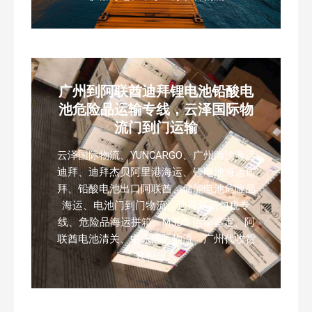
广州到阿联酋迪拜锂电池铅酸电
池危险品运输专线，云泽国际物
流门到门运输
云泽国际物流、YUNCARGO、广州南沙海运
迪拜、迪拜杰贝阿里港海运、锂电池海运迪
拜、铅酸电池出口阿联酋、储能电池危险品
海运、电池门到门物流、迪拜双清包税专
线、危险品海运拼箱、MSDS 运输鉴定、阿
联酋电池清关、中东国际物流、广州代收货
装柜报关