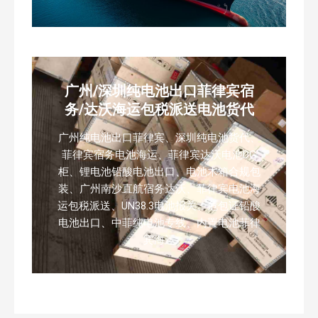
广州/深圳纯电池出口菲律宾宿
务/达沃海运包税派送电池货代
广州纯电池出口菲律宾、深圳纯电池货代、
菲律宾宿务电池海运、菲律宾达沃电池DG
柜、锂电池铅酸电池出口、电池木箱合规包
装、广州南沙直航宿务达沃、菲律宾电池海
运包税派送、UN38.3电池报关、危包证铅酸
电池出口、中菲纯电池专线、内置电池菲律
宾海运