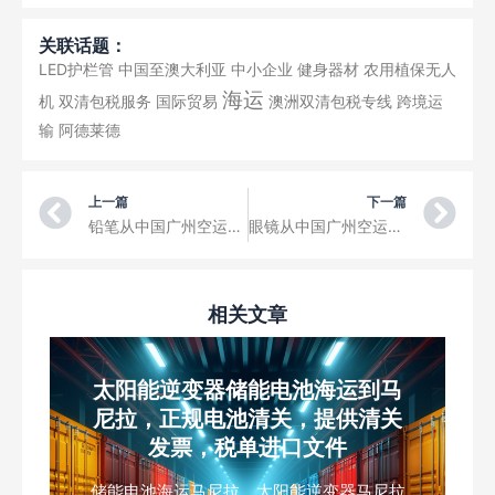
关联话题：
LED护栏管
中国至澳大利亚
中小企业
健身器材
农用植保无人
海运
机
双清包税服务
国际贸易
澳洲双清包税专线
跨境运
输
阿德莱德
Prev
Ne
上一篇
下一篇
铅笔从中国广州空运到文莱Brunei 登嘉楼Tutong 电商小包裹国际快递
眼镜从中国广州空运到朝鲜NorthKorea 新义州Sinuiju 电商小包裹国际快递
相关文章
太阳能逆变器储能电池海运到马
尼拉，正规电池清关，提供清关
发票，税单进口文件
储能电池海运马尼拉，太阳能逆变器马尼拉