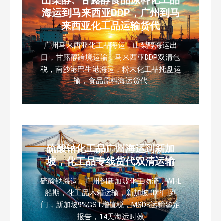
山梨醇、甘露醇食品原料化工品
海运到马来西亚DDP，广州到马
来西亚化工品运输货代
广州马来西亚化工品海运，山梨醇海运出
口，甘露醇跨境运输，马来西亚DDP双清包
税，南沙港巴生港海运，粉末化工品托盘运
输，食品原料海运货代
硫酸钠化工品广州海运到新加
坡，化工品专线货代双清运输
硫酸钠海运，广州到新加坡化工物流，WHL
船期，化工品木箱运输，新加坡DDP门到
门，新加坡9%GST增值税，MSDS运输鉴定
报告，14天海运时效