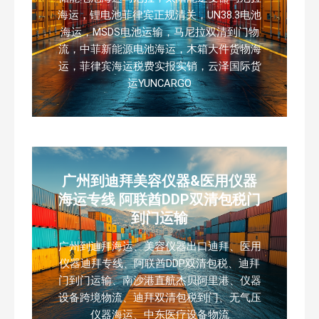
海运，锂电池菲律宾正规清关，UN38.3电池
海运，MSDS电池运输，马尼拉双清到门物
流，中菲新能源电池海运，木箱大件货物海
运，菲律宾海运税费实报实销，云泽国际货
运YUNCARGO
广州到迪拜美容仪器&医用仪器
海运专线 阿联酋DDP双清包税门
到门运输
广州到迪拜海运、美容仪器出口迪拜、医用
仪器迪拜专线、阿联酋DDP双清包税、迪拜
门到门运输、南沙港直航杰贝阿里港、仪器
设备跨境物流、迪拜双清包税到门、无气压
仪器海运、中东医疗设备物流