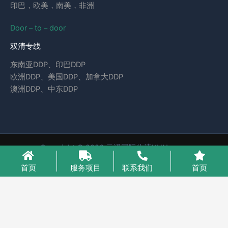
印巴，欧美，南美，非洲
Door – to – door
双清专线
东南亚DDP、印巴DDP
欧洲DDP、美国DDP、加拿大DDP
澳洲DDP、中东DDP
Copyright © 2026 云泽国际物流YUNcargo
粤ICP备2023046221号-1
首页
服务项目
联系我们
首页