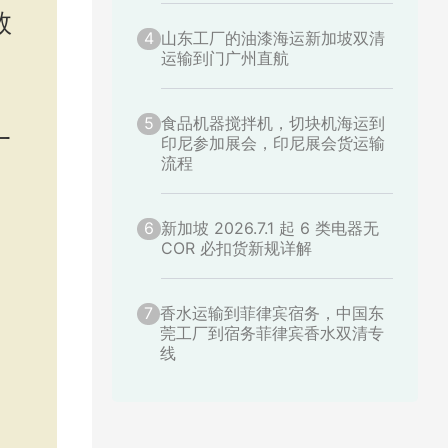
数
4
山东工厂的油漆海运新加坡双清
运输到门广州直航
5
食品机器搅拌机，切块机海运到
一
印尼参加展会，印尼展会货运输
流程
6
新加坡 2026.7.1 起 6 类电器无
COR 必扣货新规详解
7
香水运输到菲律宾宿务，中国东
莞工厂到宿务菲律宾香水双清专
线