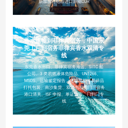
新加坡对电器进口新规COR
香水运输到菲律宾宿务，中国东
莞工厂到宿务菲律宾香水双清专
线
东莞香水出口、菲律宾宿务海运、SITC 船
公司、3 类易燃液体危险品、UN1266、
MSDS、运输鉴定报告、危险品柜、易碎品
打托包装、南沙集货、双清包税到门、宿务
港口清关、ISF 申报、单证预审、门到门专
线