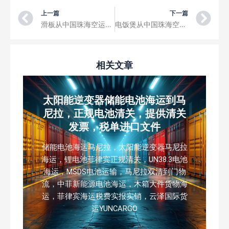
Prev
Ne
上一篇
下一篇
滑板从中国珠海空运到富那富提国际机场三字代码FUN
电饭煲从中国珠海空运到卡西迪国际机场三字代码CXI
相关文章
太阳能逆变器储能电池海运到马
尼拉，正规电池清关，提供清关
发票，税单进口文件
储能电池海运马尼拉，太阳能逆变器马尼拉
海运，锂电池菲律宾正规清关，UN38.3电池
海运，MSDS电池运输，马尼拉双清到门物
流，中菲新能源电池海运，木箱大件货物海
运，菲律宾海运税费实报实销，云泽国际货
运YUNCARGO