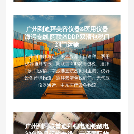
广州到迪拜美容仪器&医用仪器
海运专线 阿联酋DDP双清包税门
到门运输
广州到迪拜海运、美容仪器出口迪拜、医用
仪器迪拜专线、阿联酋DDP双清包税、迪拜
门到门运输、南沙港直航杰贝阿里港、仪器
设备跨境物流、迪拜双清包税到门、无气压
仪器海运、中东医疗设备物流
广州到阿联酋迪拜锂电池铅酸电
池危险品运输专线，云泽国际物