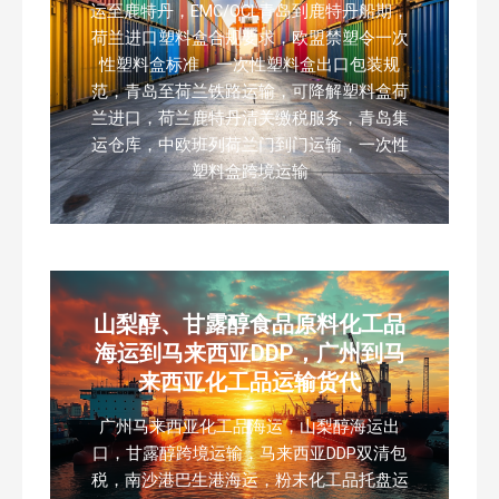
运至鹿特丹，EMC/OCL青岛到鹿特丹船期，
荷兰进口塑料盒合规要求，欧盟禁塑令一次
性塑料盒标准，一次性塑料盒出口包装规
范，青岛至荷兰铁路运输，可降解塑料盒荷
兰进口，荷兰鹿特丹清关缴税服务，青岛集
运仓库，中欧班列荷兰门到门运输，一次性
塑料盒跨境运输
山梨醇、甘露醇食品原料化工品
海运到马来西亚DDP，广州到马
来西亚化工品运输货代
广州马来西亚化工品海运，山梨醇海运出
口，甘露醇跨境运输，马来西亚DDP双清包
税，南沙港巴生港海运，粉末化工品托盘运