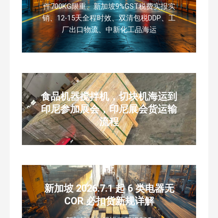
件700KG限重、新加坡9%GST税费实报实
销、12-15天全程时效、双清包税DDP、工
厂出口物流、中新化工品海运
食品机器搅拌机，切块机海运到
印尼参加展会，印尼展会货运输
流程
新加坡 2026.7.1 起 6 类电器无
COR 必扣货新规详解