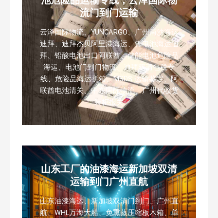
流门到门运输
云泽国际物流、YUNCARGO、广州南沙海运
迪拜、迪拜杰贝阿里港海运、锂电池海运迪
拜、铅酸电池出口阿联酋、储能电池危险品
海运、电池门到门物流、迪拜双清包税专
线、危险品海运拼箱、MSDS 运输鉴定、阿
联酋电池清关、中东国际物流、广州代收货
装柜报关
山东工厂的油漆海运新加坡双清
运输到门广州直航
山东油漆海运、新加坡双清门到门、广州直
航、WHL万海大船、免熏蒸压缩板木箱、单