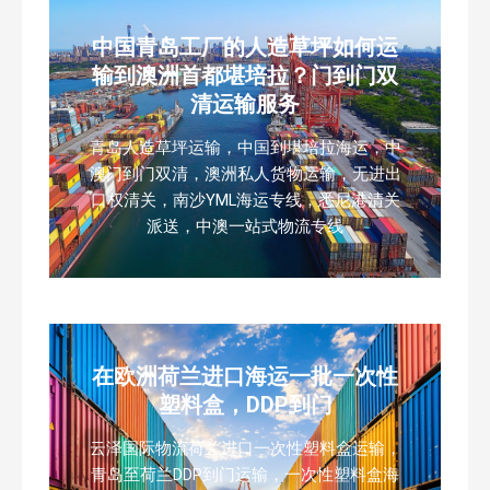
中国青岛工厂的人造草坪如何运
输到澳洲首都堪培拉？门到门双
清运输服务
青岛人造草坪运输，中国到堪培拉海运，中
澳门到门双清，澳洲私人货物运输，无进出
口权清关，南沙YML海运专线，悉尼港清关
派送，中澳一站式物流专线
在欧洲荷兰进口海运一批一次性
塑料盒，DDP到门
云泽国际物流荷兰进口一次性塑料盒运输，
青岛至荷兰DDP到门运输，一次性塑料盒海