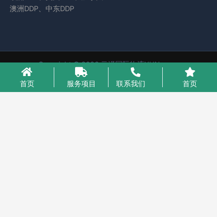
澳洲DDP、中东DDP
Copyright © 2026 云泽国际物流YUNcargo
粤ICP备2023046221号-1
首页
服务项目
联系我们
首页
业务咨询