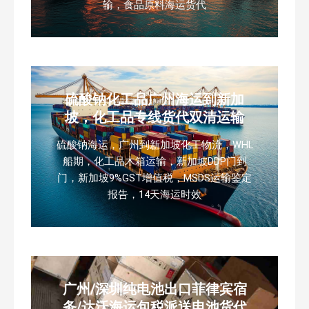
输，食品原料海运货代
硫酸钠化工品广州海运到新加
坡，化工品专线货代双清运输
硫酸钠海运，广州到新加坡化工物流，WHL
船期，化工品木箱运输，新加坡DDP门到
门，新加坡9%GST增值税，MSDS运输鉴定
报告，14天海运时效
广州/深圳纯电池出口菲律宾宿
务/达沃海运包税派送电池货代