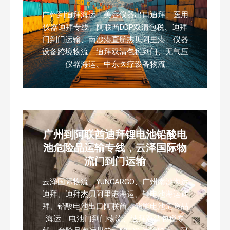
广州到迪拜海运、美容仪器出口迪拜、医用
仪器迪拜专线、阿联酋DDP双清包税、迪拜
门到门运输、南沙港直航杰贝阿里港、仪器
设备跨境物流、迪拜双清包税到门、无气压
仪器海运、中东医疗设备物流
广州到阿联酋迪拜锂电池铅酸电
池危险品运输专线，云泽国际物
流门到门运输
云泽国际物流、YUNCARGO、广州南沙海运
迪拜、迪拜杰贝阿里港海运、锂电池海运迪
拜、铅酸电池出口阿联酋、储能电池危险品
海运、电池门到门物流、迪拜双清包税专