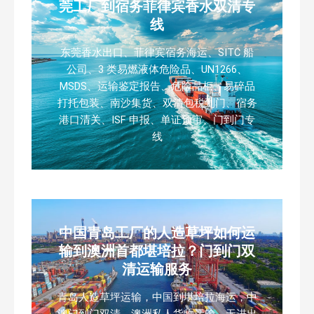
莞工厂到宿务菲律宾香水双清专
线
东莞香水出口、菲律宾宿务海运、SITC 船
公司、3 类易燃液体危险品、UN1266、
MSDS、运输鉴定报告、危险品柜、易碎品
打托包装、南沙集货、双清包税到门、宿务
港口清关、ISF 申报、单证预审、门到门专
线
中国青岛工厂的人造草坪如何运
输到澳洲首都堪培拉？门到门双
清运输服务
青岛人造草坪运输，中国到堪培拉海运，中
澳门到门双清，澳洲私人货物运输，无进出