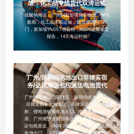
坡，化工品专线货代双清运输
硫酸钠海运，广州到新加坡化工物流，WHL
船期，化工品木箱运输，新加坡DDP门到
门，新加坡9%GST增值税，MSDS运输鉴定
报告，14天海运时效
广州/深圳纯电池出口菲律宾宿
务/达沃海运包税派送电池货代
广州纯电池出口菲律宾、深圳纯电池货代、
菲律宾宿务电池海运、菲律宾达沃电池DG
柜、锂电池铅酸电池出口、电池木箱合规包
装、广州南沙直航宿务达沃、菲律宾电池海
运包税派送、UN38.3电池报关、危包证铅酸
电池出口、中菲纯电池专线、内置电池菲律