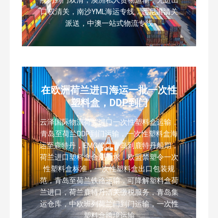
口权清关，南沙YML海运专线，悉尼港清关
派送，中澳一站式物流专线
在欧洲荷兰进口海运一批一次性
塑料盒，DDP到门
云泽国际物流荷兰进口一次性塑料盒运输，
青岛至荷兰DDP到门运输，一次性塑料盒海
运至鹿特丹，EMC/OCL青岛到鹿特丹船期，
荷兰进口塑料盒合规要求，欧盟禁塑令一次
性塑料盒标准，一次性塑料盒出口包装规
范，青岛至荷兰铁路运输，可降解塑料盒荷
兰进口，荷兰鹿特丹清关缴税服务，青岛集
运仓库，中欧班列荷兰门到门运输，一次性
塑料盒跨境运输