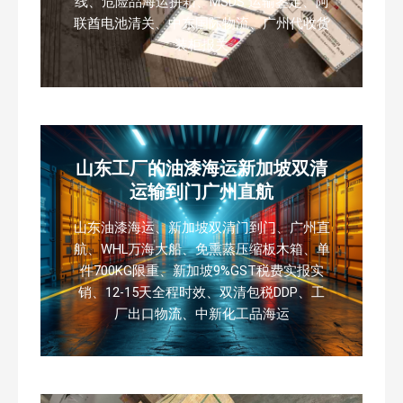
线、危险品海运拼箱、MSDS 运输鉴定、阿
联酋电池清关、中东国际物流、广州代收货
装柜报关
山东工厂的油漆海运新加坡双清
运输到门广州直航
山东油漆海运、新加坡双清门到门、广州直
航、WHL万海大船、免熏蒸压缩板木箱、单
件700KG限重、新加坡9%GST税费实报实
销、12-15天全程时效、双清包税DDP、工
厂出口物流、中新化工品海运