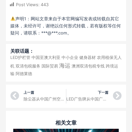
Post Views:
443
声明1：网站文章来自于本官网编写发表或转载自其它
媒体，未经许可，谢绝以任何形式转载，若有版权等任何
疑问，请联系：***@***.com。
关联话题：
LED护栏管
中国至澳大利亚
中小企业
健身器材
农用植保无人
海运
机
双清包税服务
国际贸易
澳洲双清包税专线
跨境运
输
阿德莱德
Prev
Ne
上一篇
下一篇
除尘器从中国广州空运到曼彻斯特国际机场三字代码MAN
LED广告牌从中国广州空运到苏黎世机场三字代码ZRH
相关文章