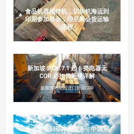
食品机器搅拌机，切块机海运到
印尼参加展会，印尼展会货运输
流程
新加坡 2026.7.1 起 6 类电器无
COR 必扣货新规详解
新加坡对电器进口新规COR
香水运输到菲律宾宿务，中国东