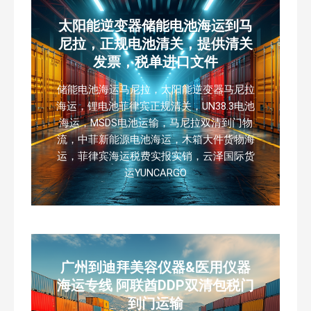
太阳能逆变器储能电池海运到马
尼拉，正规电池清关，提供清关
发票，税单进口文件
储能电池海运马尼拉，太阳能逆变器马尼拉
海运，锂电池菲律宾正规清关，UN38.3电池
海运，MSDS电池运输，马尼拉双清到门物
流，中菲新能源电池海运，木箱大件货物海
运，菲律宾海运税费实报实销，云泽国际货
运YUNCARGO
广州到迪拜美容仪器&医用仪器
海运专线 阿联酋DDP双清包税门
到门运输