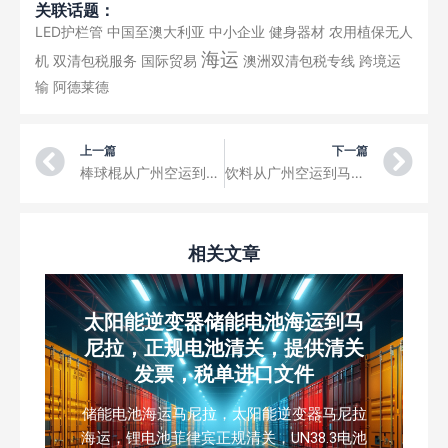
关联话题：
LED护栏管
中国至澳大利亚
中小企业
健身器材
农用植保无人
海运
机
双清包税服务
国际贸易
澳洲双清包税专线
跨境运
输
阿德莱德
Prev
Ne
上一篇
下一篇
棒球棍从广州空运到马来西亚亚双溪大年Sungai Petani，电商小包裹国际快递
饮料从广州空运到马来西亚亚莎阿南 Shah Alam，电商小包裹国际快递
相关文章
太阳能逆变器储能电池海运到马
尼拉，正规电池清关，提供清关
发票，税单进口文件
储能电池海运马尼拉，太阳能逆变器马尼拉
海运，锂电池菲律宾正规清关，UN38.3电池