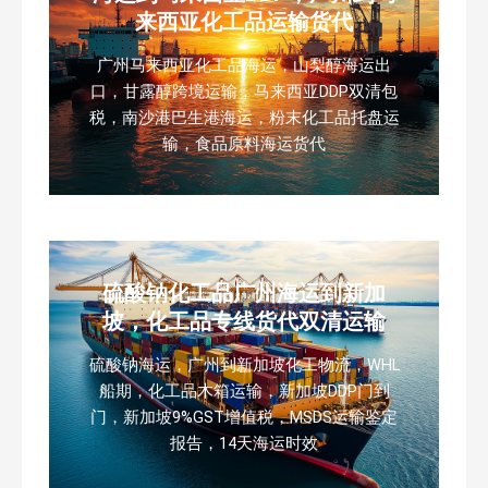
来西亚化工品运输货代
广州马来西亚化工品海运，山梨醇海运出
口，甘露醇跨境运输，马来西亚DDP双清包
税，南沙港巴生港海运，粉末化工品托盘运
输，食品原料海运货代
硫酸钠化工品广州海运到新加
坡，化工品专线货代双清运输
硫酸钠海运，广州到新加坡化工物流，WHL
船期，化工品木箱运输，新加坡DDP门到
门，新加坡9%GST增值税，MSDS运输鉴定
报告，14天海运时效