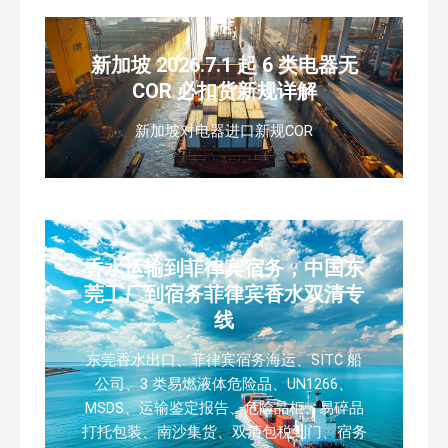
新加坡 2026.7.1 起 6 类电器无
COR 必扣货新规详解
新加坡对电器进口新规COR
香水运输到菲律宾宿务，中国东
莞工厂到宿务菲律宾香水双清专
线
东莞香水出口、菲律宾宿务海运、SITC 船
公司、3 类易燃液体危险品、UN1266、
MSDS、运输鉴定报告、危险品柜、易碎品
打托包装、南沙集货、双清包税到门、宿务