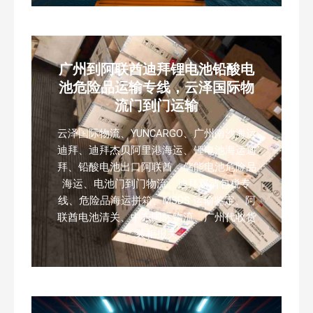
广州到阿联酋迪拜锂电池铅酸电
池危险品运输专线，云泽国际物
流门到门运输
云泽国际物流、YUNCARGO、广州南沙海运
迪拜、迪拜杰贝阿里港海运、锂电池海运迪
拜、铅酸电池出口阿联酋、储能电池危险品
海运、电池门到门物流、迪拜双清包税专
线、危险品海运拼箱、MSDS 运输鉴定、阿
联酋电池清关、中东国际物流、广州代收货
装柜报关