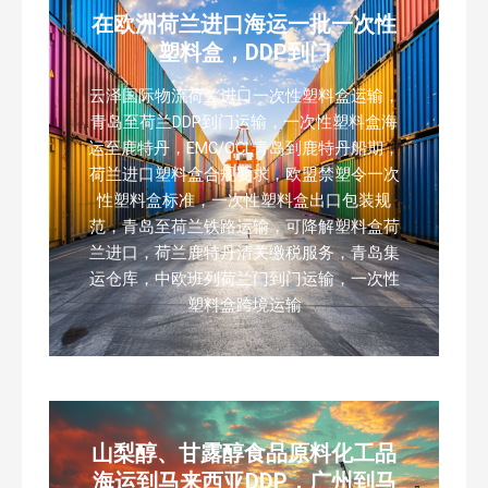
在欧洲荷兰进口海运一批一次性
塑料盒，DDP到门
云泽国际物流荷兰进口一次性塑料盒运输，
青岛至荷兰DDP到门运输，一次性塑料盒海
运至鹿特丹，EMC/OCL青岛到鹿特丹船期，
荷兰进口塑料盒合规要求，欧盟禁塑令一次
性塑料盒标准，一次性塑料盒出口包装规
范，青岛至荷兰铁路运输，可降解塑料盒荷
兰进口，荷兰鹿特丹清关缴税服务，青岛集
运仓库，中欧班列荷兰门到门运输，一次性
塑料盒跨境运输
山梨醇、甘露醇食品原料化工品
海运到马来西亚DDP，广州到马