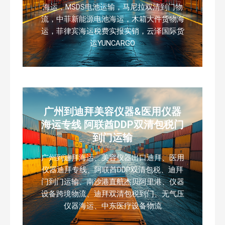
海运，MSDS电池运输，马尼拉双清到门物
流，中菲新能源电池海运，木箱大件货物海
运，菲律宾海运税费实报实销，云泽国际货
运YUNCARGO
广州到迪拜美容仪器&医用仪器
海运专线 阿联酋DDP双清包税门
到门运输
广州到迪拜海运、美容仪器出口迪拜、医用
仪器迪拜专线、阿联酋DDP双清包税、迪拜
门到门运输、南沙港直航杰贝阿里港、仪器
设备跨境物流、迪拜双清包税到门、无气压
仪器海运、中东医疗设备物流