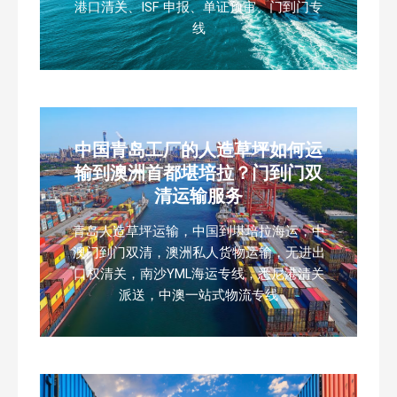
港口清关、ISF 申报、单证预审、门到门专
线
中国青岛工厂的人造草坪如何运
输到澳洲首都堪培拉？门到门双
清运输服务
青岛人造草坪运输，中国到堪培拉海运，中
澳门到门双清，澳洲私人货物运输，无进出
口权清关，南沙YML海运专线，悉尼港清关
派送，中澳一站式物流专线