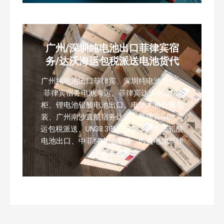
广州/深圳纯电池出口菲律宾宿
务/达沃海运包税派送电池货代
广州纯电池出口菲律宾、深圳纯电池货代、
菲律宾宿务电池海运、菲律宾达沃电池DG
柜、锂电池铅酸电池出口、电池木箱合规包
装、广州南沙直航宿务达沃、菲律宾电池海
运包税派送、UN38.3电池报关、危包证铅酸
电池出口、中菲纯电池专线、内置电池菲律
宾海运