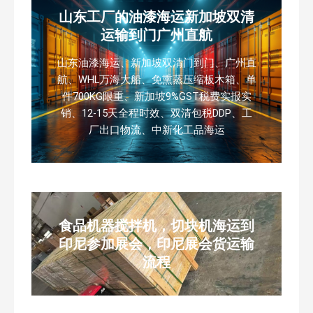
山东工厂的油漆海运新加坡双清
运输到门广州直航
山东油漆海运、新加坡双清门到门、广州直
航、WHL万海大船、免熏蒸压缩板木箱、单
件700KG限重、新加坡9%GST税费实报实
销、12-15天全程时效、双清包税DDP、工
厂出口物流、中新化工品海运
食品机器搅拌机，切块机海运到
印尼参加展会，印尼展会货运输
流程