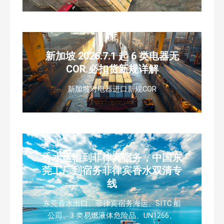
新加坡 2026.7.1 起 6 类电器无
COR 必扣货新规详解
新加坡对电器进口新规COR
香水运输到菲律宾宿务，中国东
莞工厂到宿务菲律宾香水双清专
线
东莞香水出口、菲律宾宿务海运、SITC 船
公司、3 类易燃液体危险品、UN1266、