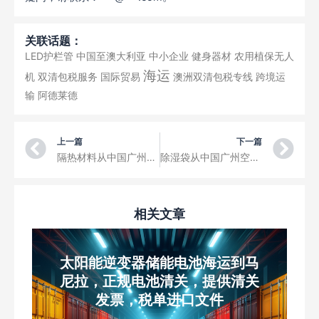
关联话题：
LED护栏管
中国至澳大利亚
中小企业
健身器材
农用植保无人
海运
机
双清包税服务
国际贸易
澳洲双清包税专线
跨境运
输
阿德莱德
Prev
Ne
上一篇
下一篇
隔热材料从中国广州空运到格但斯克莱赫·瓦文萨机场三字代码GDN
除湿袋从中国广州空运到华沙肖邦机场三字代码WAW
相关文章
太阳能逆变器储能电池海运到马
尼拉，正规电池清关，提供清关
发票，税单进口文件