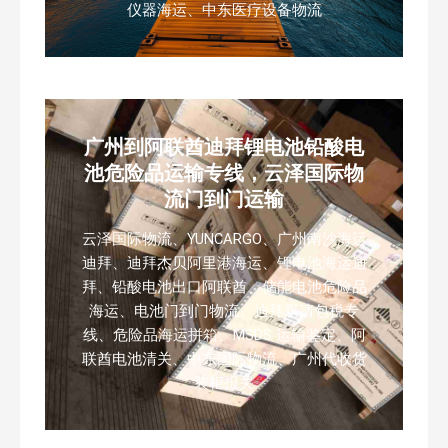
仪器海运、中东医疗设备物流
广州到阿联酋迪拜锂电池铅酸电
池危险品运输专线，云泽国际物
流门到门运输
云泽国际物流、YUNCARGO、广州南沙海运
迪拜、迪拜杰贝阿里港海运、锂电池海运迪
拜、铅酸电池出口阿联酋、储能电池危险品
海运、电池门到门物流、迪拜双清包税专
线、危险品海运拼箱、MSDS 运输鉴定、阿
联酋电池清关、中东国际物流、广州代收货
装柜报关