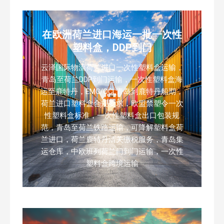
在欧洲荷兰进口海运一批一次性
塑料盒，DDP到门
云泽国际物流荷兰进口一次性塑料盒运输，
青岛至荷兰DDP到门运输，一次性塑料盒海
运至鹿特丹，EMC/OCL青岛到鹿特丹船期，
荷兰进口塑料盒合规要求，欧盟禁塑令一次
性塑料盒标准，一次性塑料盒出口包装规
范，青岛至荷兰铁路运输，可降解塑料盒荷
兰进口，荷兰鹿特丹清关缴税服务，青岛集
运仓库，中欧班列荷兰门到门运输，一次性
塑料盒跨境运输