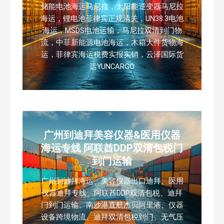
储能电池海运马尼拉，太阳能逆变器马尼拉
海运，锂电池菲律宾正规清关，UN38.3电池
海运，MSDS电池运输，马尼拉双清到门物
流，中菲新能源电池海运，木箱大件货物海
运，菲律宾海运税费实报实销，云泽国际货
运YUNCARGO
广州到迪拜美容仪器&医用仪器
海运专线 阿联酋DDP双清包税门
到门运输
广州到迪拜海运、美容仪器出口迪拜、医用
仪器迪拜专线、阿联酋DDP双清包税、迪拜
门到门运输、南沙港直航杰贝阿里港、仪器
设备跨境物流、迪拜双清包税到门、无气压