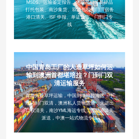
MSDS、运输鉴定报告、危险品柜、易碎品
打托包装、南沙集货、双清包税到门、宿务
港口清关、ISF 申报、单证预审、门到门专
线
中国青岛工厂的人造草坪如何运
输到澳洲首都堪培拉？门到门双
清运输服务
青岛人造草坪运输，中国到堪培拉海运，中
澳门到门双清，澳洲私人货物运输，无进出
口权清关，南沙YML海运专线，悉尼港清关
派送，中澳一站式物流专线