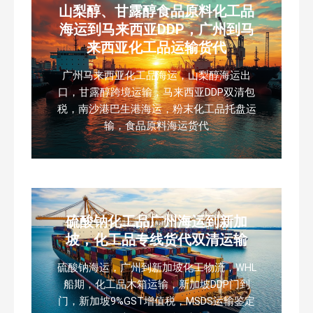
山梨醇、甘露醇食品原料化工品
海运到马来西亚DDP，广州到马
来西亚化工品运输货代
广州马来西亚化工品海运，山梨醇海运出
口，甘露醇跨境运输，马来西亚DDP双清包
税，南沙港巴生港海运，粉末化工品托盘运
输，食品原料海运货代
硫酸钠化工品广州海运到新加
坡，化工品专线货代双清运输
硫酸钠海运，广州到新加坡化工物流，WHL
船期，化工品木箱运输，新加坡DDP门到
门，新加坡9%GST增值税，MSDS运输鉴定