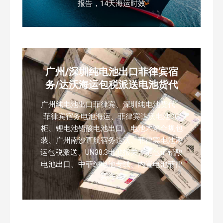
报告，14天海运时效
广州/深圳纯电池出口菲律宾宿
务/达沃海运包税派送电池货代
广州纯电池出口菲律宾、深圳纯电池货代、
菲律宾宿务电池海运、菲律宾达沃电池DG
柜、锂电池铅酸电池出口、电池木箱合规包
装、广州南沙直航宿务达沃、菲律宾电池海
运包税派送、UN38.3电池报关、危包证铅酸
电池出口、中菲纯电池专线、内置电池菲律
宾海运