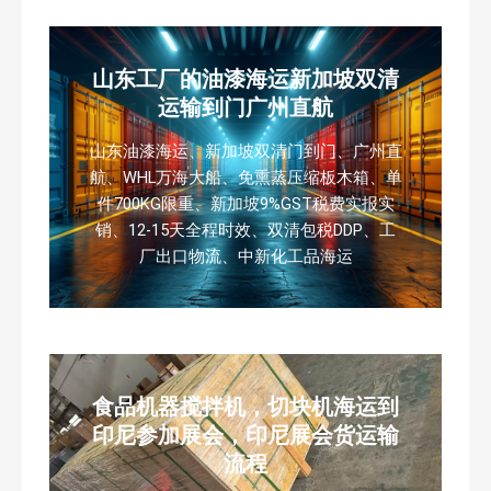
山东工厂的油漆海运新加坡双清
运输到门广州直航
山东油漆海运、新加坡双清门到门、广州直
航、WHL万海大船、免熏蒸压缩板木箱、单
件700KG限重、新加坡9%GST税费实报实
销、12-15天全程时效、双清包税DDP、工
厂出口物流、中新化工品海运
食品机器搅拌机，切块机海运到
印尼参加展会，印尼展会货运输
流程