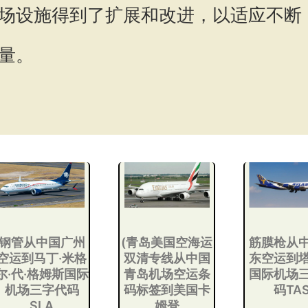
场设施得到了扩展和改进，以适应不断
量。
钢管从中国广州
(青岛美国空海运
筋膜枪从
空运到马丁·米格
双清专线从中国
东空运到
尔·代·格姆斯国际
青岛机场空运条
国际机场
机场三字代码
码标签到美国卡
码TA
SLA
姆登