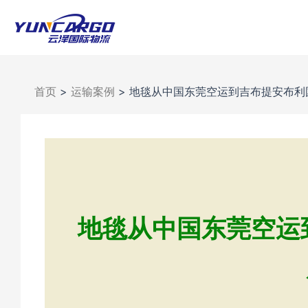
跳
至
内
容
首页
>
运输案例
>
地毯从中国东莞空运到吉布提安布利国
地毯从中国东莞空运