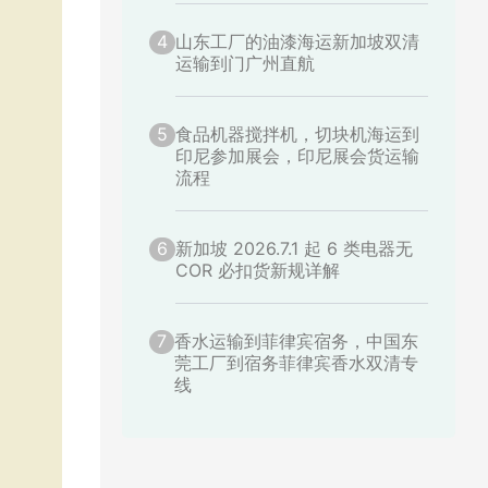
4
山东工厂的油漆海运新加坡双清
运输到门广州直航
5
食品机器搅拌机，切块机海运到
印尼参加展会，印尼展会货运输
流程
6
新加坡 2026.7.1 起 6 类电器无
COR 必扣货新规详解
7
香水运输到菲律宾宿务，中国东
莞工厂到宿务菲律宾香水双清专
线