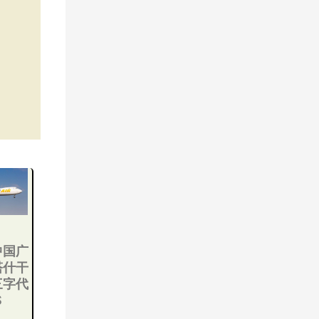
中国广
塔什干
三字代
S