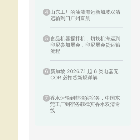
4
山东工厂的油漆海运新加坡双清
运输到门广州直航
5
食品机器搅拌机，切块机海运到
印尼参加展会，印尼展会货运输
流程
6
新加坡 2026.7.1 起 6 类电器无
COR 必扣货新规详解
7
香水运输到菲律宾宿务，中国东
莞工厂到宿务菲律宾香水双清专
线