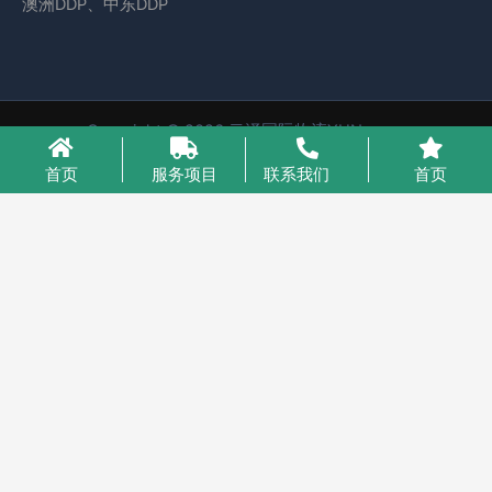
澳洲DDP、中东DDP
Copyright © 2026 云泽国际物流YUNcargo
粤ICP备2023046221号-1
首页
服务项目
联系我们
首页
业务咨询