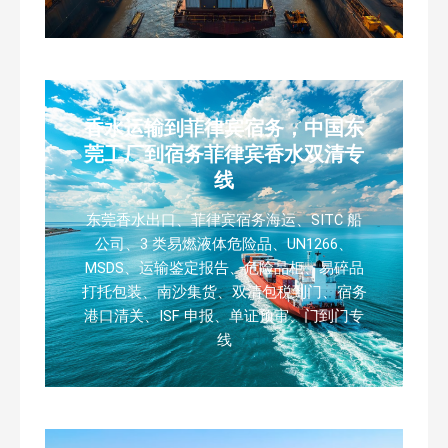
香水运输到菲律宾宿务，中国东
莞工厂到宿务菲律宾香水双清专
线
东莞香水出口、菲律宾宿务海运、SITC 船
公司、3 类易燃液体危险品、UN1266、
MSDS、运输鉴定报告、危险品柜、易碎品
打托包装、南沙集货、双清包税到门、宿务
港口清关、ISF 申报、单证预审、门到门专
线