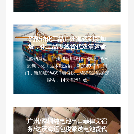
硫酸钠化工品广州海运到新加
坡，化工品专线货代双清运输
硫酸钠海运，广州到新加坡化工物流，WHL
船期，化工品木箱运输，新加坡DDP门到
门，新加坡9%GST增值税，MSDS运输鉴定
报告，14天海运时效
广州/深圳纯电池出口菲律宾宿
务/达沃海运包税派送电池货代