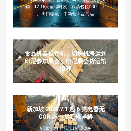
销、12-15天全程时效、双清包税DDP、工
厂出口物流、中新化工品海运
食品机器搅拌机，切块机海运到
印尼参加展会，印尼展会货运输
流程
新加坡 2026.7.1 起 6 类电器无
COR 必扣货新规详解
新加坡对电器进口新规COR