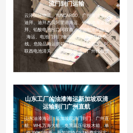
流门到门运输
云泽国际物流、YUNCARGO、广州南沙海运
迪拜、迪拜杰贝阿里港海运、锂电池海运迪
拜、铅酸电池出口阿联酋、储能电池危险品
海运、电池门到门物流、迪拜双清包税专
线、危险品海运拼箱、MSDS 运输鉴定、阿
联酋电池清关、中东国际物流、广州代收货
装柜报关
山东工厂的油漆海运新加坡双清
运输到门广州直航
山东油漆海运、新加坡双清门到门、广州直
航、WHL万海大船、免熏蒸压缩板木箱、单
件700KG限重、新加坡9%GST税费实报实