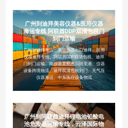
广州到迪拜美容仪器&医用仪器
海运专线 阿联酋DDP双清包税门
到门运输
广州到迪拜海运、美容仪器出口迪拜、医用
仪器迪拜专线、阿联酋DDP双清包税、迪拜
门到门运输、南沙港直航杰贝阿里港、仪器
设备跨境物流、迪拜双清包税到门、无气压
仪器海运、中东医疗设备物流
广州到阿联酋迪拜锂电池铅酸电
池危险品运输专线，云泽国际物