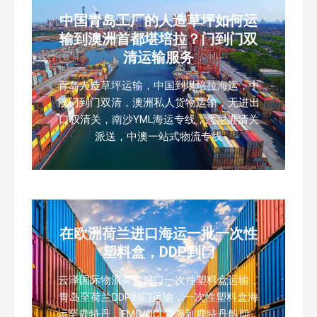
中国青岛工厂的人造草坪如何运
输到澳洲首都堪培拉？门到门双
清运输服务
青岛人造草坪运输，中国到堪培拉海运，中
澳门到门双清，澳洲私人货物运输，无进出
口权清关，南沙YML海运专线，悉尼港清关
派送，中澳一站式物流专线
在欧洲荷兰进口海运一批一次性
塑料盒，DDP到门
云泽国际物流荷兰进口一次性塑料盒运输，
青岛至荷兰DDP到门运输，一次性塑料盒海
运至鹿特丹，EMC/OCL青岛到鹿特丹船期，