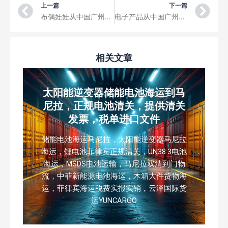
Prev
Ne
上一篇
下一篇
布偶娃娃从中国广州空运到印度India 锡尔戈尔Surat 电商小包裹国际快递
电子产品从中国广州空运到印度尼西亚Indonesia 泗水Surabaya 电商小包裹国际快递
相关文章
太阳能逆变器储能电池海运到马
尼拉，正规电池清关，提供清关
发票，税单进口文件
储能电池海运马尼拉，太阳能逆变器马尼拉
海运，锂电池菲律宾正规清关，UN38.3电池
海运，MSDS电池运输，马尼拉双清到门物
流，中菲新能源电池海运，木箱大件货物海
运，菲律宾海运税费实报实销，云泽国际货
运YUNCARGO