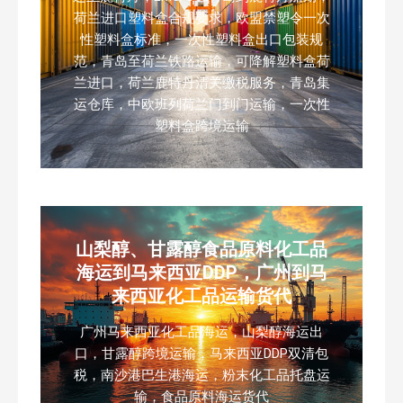
荷兰进口塑料盒合规要求，欧盟禁塑令一次
性塑料盒标准，一次性塑料盒出口包装规
范，青岛至荷兰铁路运输，可降解塑料盒荷
兰进口，荷兰鹿特丹清关缴税服务，青岛集
运仓库，中欧班列荷兰门到门运输，一次性
塑料盒跨境运输
山梨醇、甘露醇食品原料化工品
海运到马来西亚DDP，广州到马
来西亚化工品运输货代
广州马来西亚化工品海运，山梨醇海运出
口，甘露醇跨境运输，马来西亚DDP双清包
税，南沙港巴生港海运，粉末化工品托盘运
输，食品原料海运货代