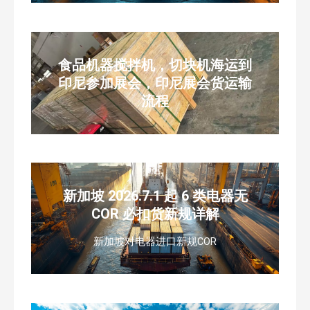
食品机器搅拌机，切块机海运到
印尼参加展会，印尼展会货运输
流程
新加坡 2026.7.1 起 6 类电器无
COR 必扣货新规详解
新加坡对电器进口新规COR