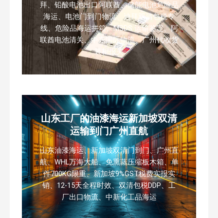
拜、铅酸电池出口阿联酋、储能电池危险品
海运、电池门到门物流、迪拜双清包税专
线、危险品海运拼箱、MSDS 运输鉴定、阿
联酋电池清关、中东国际物流、广州代收货
装柜报关
山东工厂的油漆海运新加坡双清
运输到门广州直航
山东油漆海运、新加坡双清门到门、广州直
航、WHL万海大船、免熏蒸压缩板木箱、单
件700KG限重、新加坡9%GST税费实报实
销、12-15天全程时效、双清包税DDP、工
厂出口物流、中新化工品海运