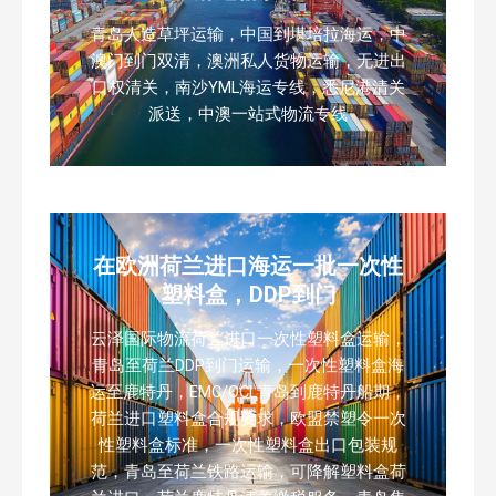
青岛人造草坪运输，中国到堪培拉海运，中
澳门到门双清，澳洲私人货物运输，无进出
口权清关，南沙YML海运专线，悉尼港清关
派送，中澳一站式物流专线
在欧洲荷兰进口海运一批一次性
塑料盒，DDP到门
云泽国际物流荷兰进口一次性塑料盒运输，
青岛至荷兰DDP到门运输，一次性塑料盒海
运至鹿特丹，EMC/OCL青岛到鹿特丹船期，
荷兰进口塑料盒合规要求，欧盟禁塑令一次
性塑料盒标准，一次性塑料盒出口包装规
范，青岛至荷兰铁路运输，可降解塑料盒荷