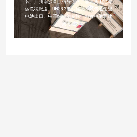
装、广州南沙直航宿务达沃、菲律宾电池海
运包税派送、UN38.3电池报关、危包证铅酸
电池出口、中菲纯电池专线、内置电池菲律
宾海运