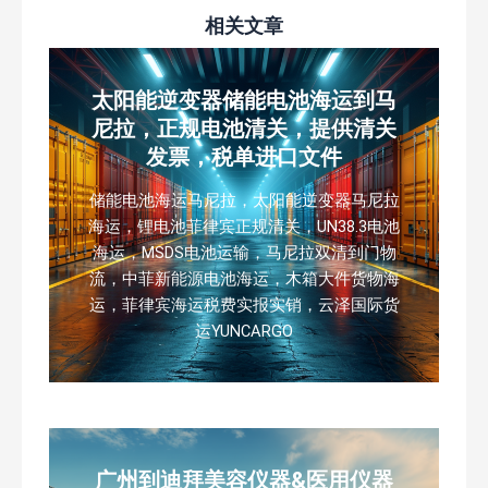
相关文章
太阳能逆变器储能电池海运到马
尼拉，正规电池清关，提供清关
发票，税单进口文件
储能电池海运马尼拉，太阳能逆变器马尼拉
海运，锂电池菲律宾正规清关，UN38.3电池
海运，MSDS电池运输，马尼拉双清到门物
流，中菲新能源电池海运，木箱大件货物海
运，菲律宾海运税费实报实销，云泽国际货
运YUNCARGO
广州到迪拜美容仪器&医用仪器