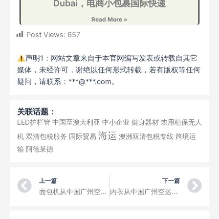
Dubai，电商小包裹国际快递
Read More »
Post Views:
657
声明1：网站文章来自于本官网编写发表或转载自其它
媒体，未经许可，谢绝以任何形式转载，若有版权等任何
疑问，请联系：***@***.com。
关联话题：
LED护栏管
中国至澳大利亚
中小企业
健身器材
农用植保无人
海运
机
双清包税服务
国际贸易
澳洲双清包税专线
跨境运
输
阿德莱德
Prev
Ne
上一篇
下一篇
面包机从中国广州空运到印度India 哥印拜陀Coimbatore 电商小包裹国际快递
内衣从中国广州空运到印度India 印多尔Indore 电商小包裹国际快递