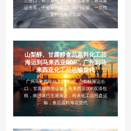
兰进口，荷兰鹿特丹清关缴税服务，青岛集
运仓库，中欧班列荷兰门到门运输，一次性
塑料盒跨境运输
山梨醇、甘露醇食品原料化工品
海运到马来西亚DDP，广州到马
来西亚化工品运输货代
广州马来西亚化工品海运，山梨醇海运出
口，甘露醇跨境运输，马来西亚DDP双清包
税，南沙港巴生港海运，粉末化工品托盘运
输，食品原料海运货代