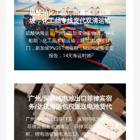
硫酸钠化工品广州海运到新加
坡，化工品专线货代双清运输
硫酸钠海运，广州到新加坡化工物流，WHL
船期，化工品木箱运输，新加坡DDP门到
门，新加坡9%GST增值税，MSDS运输鉴定
报告，14天海运时效
广州/深圳纯电池出口菲律宾宿
务/达沃海运包税派送电池货代
广州纯电池出口菲律宾、深圳纯电池货代、
菲律宾宿务电池海运、菲律宾达沃电池DG
柜、锂电池铅酸电池出口、电池木箱合规包