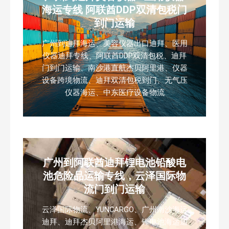
海运专线 阿联酋DDP双清包税门
到门运输
广州到迪拜海运、美容仪器出口迪拜、医用
仪器迪拜专线、阿联酋DDP双清包税、迪拜
门到门运输、南沙港直航杰贝阿里港、仪器
设备跨境物流、迪拜双清包税到门、无气压
仪器海运、中东医疗设备物流
广州到阿联酋迪拜锂电池铅酸电
池危险品运输专线，云泽国际物
流门到门运输
云泽国际物流、YUNCARGO、广州南沙海运
迪拜、迪拜杰贝阿里港海运、锂电池海运迪