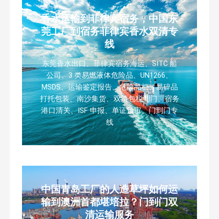
香水运输到菲律宾宿务，中国东
莞工厂到宿务菲律宾香水双清专
线
东莞香水出口、菲律宾宿务海运、SITC 船
公司、3 类易燃液体危险品、UN1266、
MSDS、运输鉴定报告、危险品柜、易碎品
打托包装、南沙集货、双清包税到门、宿务
港口清关、ISF 申报、单证预审、门到门专
线
中国青岛工厂的人造草坪如何运
输到澳洲首都堪培拉？门到门双
清运输服务