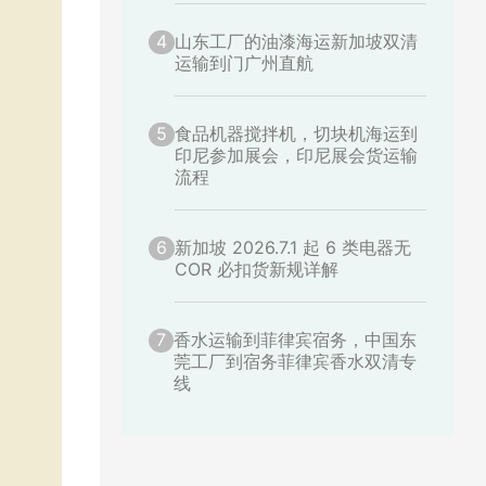
4
山东工厂的油漆海运新加坡双清
运输到门广州直航
5
食品机器搅拌机，切块机海运到
印尼参加展会，印尼展会货运输
流程
6
新加坡 2026.7.1 起 6 类电器无
COR 必扣货新规详解
7
香水运输到菲律宾宿务，中国东
莞工厂到宿务菲律宾香水双清专
线